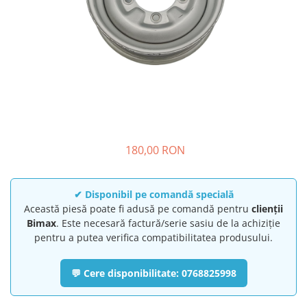
➔ Cu Remorca Fara Permis
➔ Cu Volan
➔ Fara Permis
➔ 4000W
⬇ MARCI
➔ Volta
➔ Kuba
➔ Jinpeng/AMR
➔ RDB
180,00 RON
➔ Ruris
➔ Arora
✔ Disponibil pe comandă specială
PIESE DE SCHIMB
Această piesă poate fi adusă pe comandă pentru
clienții
Baterii
Bimax
. Este necesară factură/serie sasiu de la achiziție
pentru a putea verifica compatibilitatea produsului.
Camere
Cauciucuri
💬 Cere disponibilitate: 0768825998
Controllere
Incarcatoare