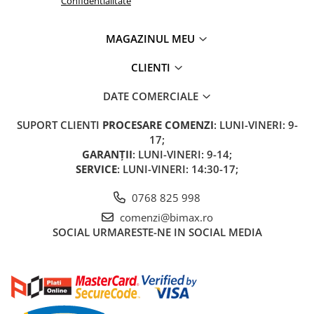
Confidentialitate
Acumulatori 24V
Acumulatori 36V
MAGAZINUL MEU
Acumulatori 48V
Cauciucuri
CLIENTI
Cauciucuri Fat Bike
DATE COMERCIALE
Camere
Controllere
SUPORT CLIENTI
PROCESARE COMENZI
: LUNI-VINERI: 9-
Display
17;
GARANȚII
: LUNI-VINERI: 9-14;
Incarcatoare 24V
SERVICE
: LUNI-VINERI: 14:30-17;
Incarcatoare 36V
Incarcatoare 48V
0768 825 998
ACCESORII
comenzi@bimax.ro
Lumini
SOCIAL
URMARESTE-NE IN SOCIAL MEDIA
Kit Conversie
Piese Trotinete Electrice
PIESE UNIVERSALE
Baterie Trotineta Electrica