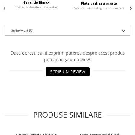
Garantie Bimax
Plata cash sau in rate
25 km/h
Toate produsele au Garantie
Poti plati atat integral cat si in rate
45 km/h
50 km/h
Review-uri
(0)
Chopper
Harley
⬇ MARCI
Daca doresti sa iti exprimi parerea despre acest produs
➔ Geeli
poti adauga un review.
➔ RDB
SCRIE UN REVIEW
➔ Volta
➔ Z-Tech
➔ Kuba
PIESE DE SCHIMB
Acceleratii
PRODUSE SIMILARE
Baterii
Baterii 48V
Baterii 60V