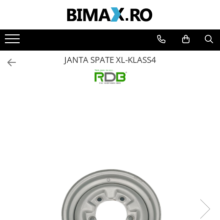
Toate Produsele
Triciclete Electrice
JANTA SPATE XL-KLASS4
⬇ TIPURI
➔ Cu 1 Loc
➔ Cu 2 Locuri
➔ Acoperita
➔ Adulti - Fara permis
➔ Adulti - 2 Locuri
➔ Adulti - cu Cabina
➔ Cu 3 Roti
➔ Cu Cabina
➔ Cu Cabina fara Permis
➔ Cu Cabina Inchisa
➔ Cu Remorca