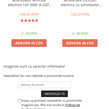
Acumulator vehicule
Acceleratie tricicluri
Camere
electrice 12V 20Ah (6-DZF-
electrice cu schimbator
Cauciucuri
20)
viteze + buton mers
Controllere
inainte,inapoi
199,00 RON
129,00 RON
Incarcatoare
Biciclete Electrice
⬇ TIPURI
IN STOC
IN STOC
Barbati
ADAUGA IN COS
ADAUGA IN COS
Dama
Ieftine
Pliabila
Tip Scuter
Imaginile sunt cu caracter informativ!
⬇ MARCI
Newsletter
Nu rata ofertele si promotiile noastre
Kuba
Ztech
PIESE DE SCHIMB
Acceleratii
Vreau sa primesc newsletter cu promotiile
magazinului. Afla mai multe in
Politica de
Acumulatori