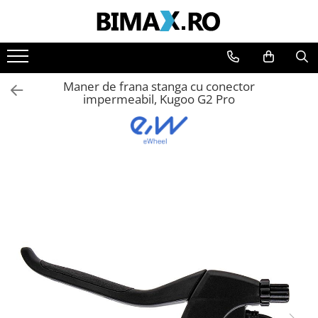
Toate Produsele
Triciclete Electrice
Maner de frana stanga cu conector
⬇ TIPURI
impermeabil, Kugoo G2 Pro
➔ Cu 1 Loc
➔ Cu 2 Locuri
➔ Acoperita
➔ Adulti - Fara permis
➔ Adulti - 2 Locuri
➔ Adulti - cu Cabina
➔ Cu 3 Roti
➔ Cu Cabina
➔ Cu Cabina fara Permis
➔ Cu Cabina Inchisa
➔ Cu Remorca