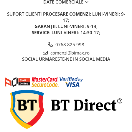
DATE COMERCIALE
Acumulatori 24V
Acumulatori 36V
SUPORT CLIENTI
PROCESARE COMENZI
: LUNI-VINERI: 9-
Acumulatori 48V
17;
GARANȚII
: LUNI-VINERI: 9-14;
Cauciucuri
SERVICE
: LUNI-VINERI: 14:30-17;
Cauciucuri Fat Bike
Camere
0768 825 998
Controllere
comenzi@bimax.ro
Display
SOCIAL
URMARESTE-NE IN SOCIAL MEDIA
Incarcatoare 24V
Incarcatoare 36V
Incarcatoare 48V
ACCESORII
Lumini
Kit Conversie
Piese Trotinete Electrice
PIESE UNIVERSALE
Baterie Trotineta Electrica