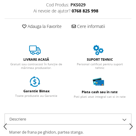
ACCESORII
Cod Produs:
PKS029
Ai nevoie de ajutor?
0768 825 998
Huse
Toate accesoriile la Triciclete
Adauga la Favorite
Cere informatii
Masini Electrice
Masina Electrica RDB
Masina Electrica Arora
Masina Electrica 25 km/h
LIVRARE ACASĂ
SUPORT TEHNIC
Masina Electrica 2 Locuri fara
Gratuit sau contracost în funcție de
Personal calificat pentru suport
mărimea produselor.
tehnic
Permis
Scutere Electrice
⬇ TIPURI
Garantie Bimax
Plata cash sau in rate
Cu 2 Roti
Toate produsele au Garantie
Poti plati atat integral cat si in rate
Cu 3 Roti
Cu 3 Roti fara Permis
Descriere
Cu 4 Roti
Cu Pedale
Maner de frana pe ghidon, partea stanga.
Fara Permis