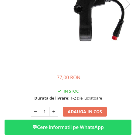
➔ Cu Remorca Fara Permis
➔ Cu Volan
➔ Fara Permis
➔ 4000W
⬇ MARCI
➔ Volta
➔ Kuba
➔ Jinpeng/AMR
➔ RDB
➔ Ruris
77,00 RON
➔ Arora
PIESE DE SCHIMB
IN STOC
Durata de livrare:
1-2 zile lucratoare
Baterii
Camere
ADAUGA IN COS
Cauciucuri
Controllere
💬
Cere informatii pe WhatsApp
Incarcatoare