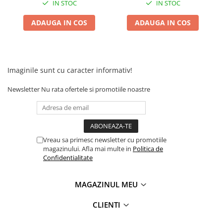
Camere
IN STOC
IN STOC
Cauciucuri
ADAUGA IN COS
ADAUGA IN COS
Controllere
Incarcatoare
Biciclete Electrice
⬇ TIPURI
Imaginile sunt cu caracter informativ!
Barbati
Newsletter
Nu rata ofertele si promotiile noastre
Dama
Ieftine
Pliabila
Tip Scuter
Vreau sa primesc newsletter cu promotiile
⬇ MARCI
magazinului. Afla mai multe in
Politica de
Confidentialitate
Kuba
Ztech
MAGAZINUL MEU
PIESE DE SCHIMB
Acceleratii
CLIENTI
Acumulatori