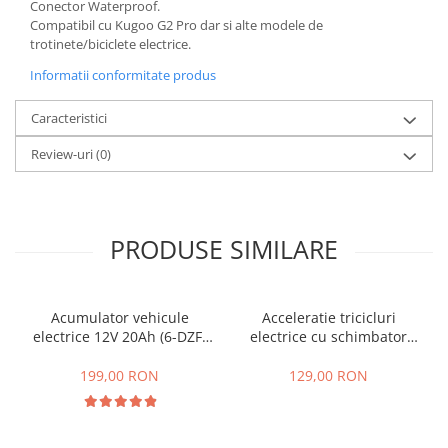
Conector Waterproof.
25 km/h
Compatibil cu Kugoo G2 Pro dar si alte modele de
trotinete/biciclete electrice.
45 km/h
Informatii conformitate produs
50 km/h
Chopper
Caracteristici
Harley
Review-uri
(0)
⬇ MARCI
➔ Geeli
➔ RDB
➔ Volta
PRODUSE SIMILARE
➔ Z-Tech
➔ Kuba
PIESE DE SCHIMB
Acumulator vehicule
Acceleratie tricicluri
electrice 12V 20Ah (6-DZF-
electrice cu schimbator
Acceleratii
20)
viteze + buton mers
Baterii
inainte,inapoi
199,00 RON
129,00 RON
Baterii 48V
Baterii 60V