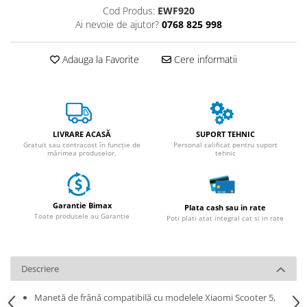
Huse
Cod Produs:
EWF920
Essential, M365, 1S
Toate accesoriile la Triciclete
Ai nevoie de ajutor?
0768 825 998
PRO / PRO2
Scooter 4 Ultra
Adauga la Favorite
Cere informatii
Piese Xiaomi Scooter 5
Piese Xiaomi Scooter Elite
Piese Xiaomi Scooter 5 PLUS
Piese Xiaomi Scooter 5 PRO
LIVRARE ACASĂ
SUPORT TEHNIC
Piese Xiaomi Scooter 5 MAX
Gratuit sau contracost în funcție de
Personal calificat pentru suport
Piese Xiaomi Scooter 6 PRO
mărimea produselor.
tehnic
Piese Xiaomi Scooter 6 MAX
Piese Xiaomi Scooter 6
Garantie Bimax
Scooter 4 Lite
Plata cash sau in rate
Toate produsele au Garantie
Poti plati atat integral cat si in rate
Accesorii Trotinete
Piese Segway/Ninebot
ES1, ES2, ES3
Descriere
Ninebot Segway ZT3 PRO
Manetă de frână compatibilă cu modelele Xiaomi Scooter 5,