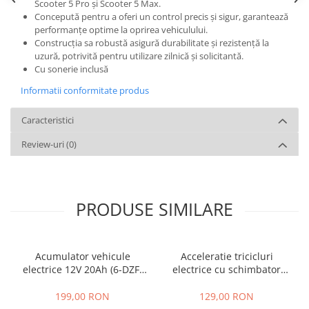
Scooter 5 Pro și Scooter 5 Max.
Concepută pentru a oferi un control precis și sigur, garantează
performanțe optime la oprirea vehiculului.
Construcția sa robustă asigură durabilitate și rezistență la
uzură, potrivită pentru utilizare zilnică și solicitantă.
Cu sonerie inclusă
Informatii conformitate produs
Caracteristici
Review-uri
(0)
PRODUSE SIMILARE
Acumulator vehicule
Acceleratie tricicluri
electrice 12V 20Ah (6-DZF-
electrice cu schimbator
20)
viteze + buton mers
inainte,inapoi
199,00 RON
129,00 RON