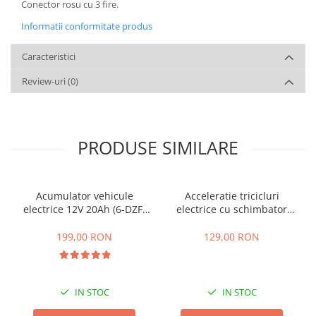
Conector rosu cu 3 fire.
Informatii conformitate produs
Caracteristici
Review-uri
(0)
PRODUSE SIMILARE
Acumulator vehicule
Acceleratie tricicluri
electrice 12V 20Ah (6-DZF-
electrice cu schimbator
20)
viteze + buton mers
inainte,inapoi
199,00 RON
129,00 RON
IN STOC
IN STOC