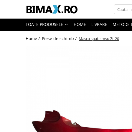
Toate Produsele
TOATE PRODUSELE
HOME
LIVRARE
METODE 
Triciclete Electrice
Home /
Piese de schimb /
Masca spate rosu Zt-20
⬇ TIPURI
➔ Cu 1 Loc
➔ Cu 2 Locuri
➔ Acoperita
➔ Adulti - Fara permis
➔ Adulti - 2 Locuri
➔ Adulti - cu Cabina
➔ Cu 3 Roti
➔ Cu Cabina
➔ Cu Cabina fara Permis
➔ Cu Cabina Inchisa
➔ Cu Remorca