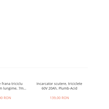
 frana triciclu
Incarcator scutere, triciclete
Acumulator
mm lungime, 7mm
60V 20Ah, Plumb-Acid
EVF-
osime
00 RON
139,00 RON
4