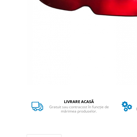
➔ Cu Remorca Fara Permis
➔ Cu Volan
➔ Fara Permis
➔ 4000W
⬇ MARCI
➔ Volta
➔ Kuba
➔ Jinpeng/AMR
➔ RDB
➔ Ruris
➔ Arora
PIESE DE SCHIMB
Baterii
LIVRARE ACASĂ
Camere
Gratuit sau contracost în funcție de
mărimea produselor.
Cauciucuri
Controllere
Incarcatoare