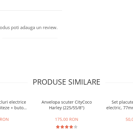
produs poti adauga un review.
PRODUSE SIMILARE
cluri electrice
Anvelopa scuter CityCoco
Set placute
iteze + buton
Harley (225/55/8")
electric, 77
te,inapoi
gr
 RON
175,00 RON
50,