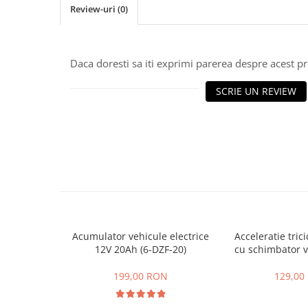
ACCESORII
Review-uri
(0)
Huse
Toate accesoriile la Triciclete
Masini Electrice
Daca doresti sa iti exprimi parerea despre acest 
Masina Electrica RDB
SCRIE UN REVIEW
Masina Electrica Arora
Masina Electrica 25 km/h
Masina Electrica 2 Locuri fara
Permis
Scutere Electrice
⬇ TIPURI
Cu 2 Roti
Cu 3 Roti
Acumulator vehicule electrice
Acceleratie trici
12V 20Ah (6-DZF-20)
cu schimbator v
Cu 3 Roti fara Permis
mers inain
Cu 4 Roti
199,00 RON
129,00
Cu Pedale
Fara Permis