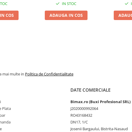
STOC
IN STOC
IN COS
ADAUGA IN COS
ADAUG
la mai multe in
Politica de Confidentialitate
DATE COMERCIALE
i
Bimax.ro (Buxi Profesional SRL)
 Plata
J2020000992064
par
RO43168432
omanda
DN17, 1/C
e
Josenii Bargaului, Bistrita-Nasaud