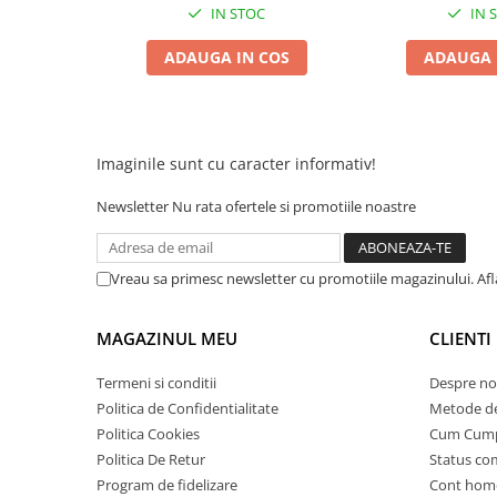
IN STOC
IN 
25 km/h
45 km/h
ADAUGA IN COS
ADAUGA 
50 km/h
Chopper
Harley
Imaginile sunt cu caracter informativ!
⬇ MARCI
➔ Geeli
Newsletter
Nu rata ofertele si promotiile noastre
➔ RDB
➔ Volta
Vreau sa primesc newsletter cu promotiile magazinului. Af
➔ Z-Tech
➔ Kuba
MAGAZINUL MEU
CLIENTI
PIESE DE SCHIMB
Termeni si conditii
Despre no
Acceleratii
Politica de Confidentialitate
Metode de
Baterii
Politica Cookies
Cum Cum
Baterii 48V
Politica De Retur
Status c
Baterii 60V
Program de fidelizare
Cont hom