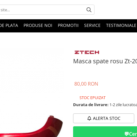
DE PLATA
PRODUSE NOI
PROMOTII
SERVICE
TESTIMONIALE
Masca spate rosu Zt-2
80,00 RON
STOC EPUIZAT
Durata de livrare:
1-2 zile lucrato
ALERTA STOC
💬
Cer