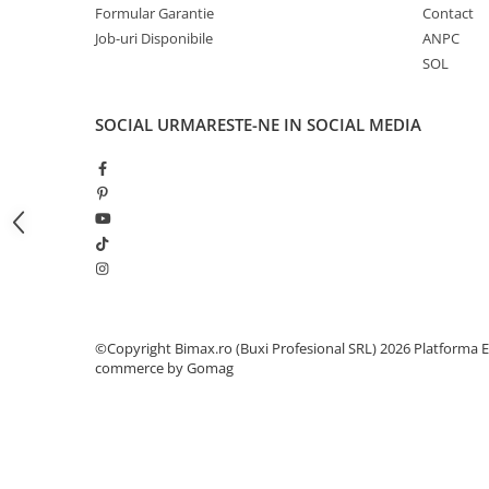
Camere
Formular Garantie
Contact
Cauciucuri
Job-uri Disponibile
ANPC
Controllere
SOL
Incarcatoare
Biciclete Electrice
SOCIAL
URMARESTE-NE IN SOCIAL MEDIA
⬇ TIPURI
Barbati
Dama
Ieftine
Pliabila
Tip Scuter
⬇ MARCI
©Copyright Bimax.ro (Buxi Profesional SRL) 2026
Platforma E
Kuba
commerce by Gomag
Ztech
PIESE DE SCHIMB
Acceleratii
Acumulatori