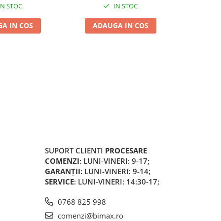
IN STOC
IN STOC
A IN COS
ADAUGA IN COS
ADA
SUPORT CLIENTI
PROCESARE
COMENZI
: LUNI-VINERI: 9-17;
GARANȚII
: LUNI-VINERI: 9-14;
SERVICE
: LUNI-VINERI: 14:30-17;
0768 825 998
comenzi@bimax.ro