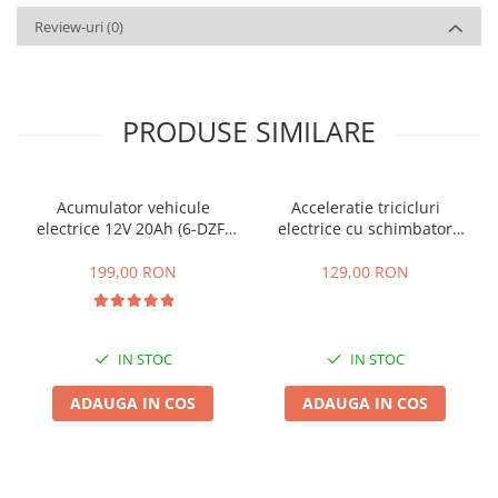
Review-uri
(0)
PRODUSE SIMILARE
Acumulator vehicule
Acceleratie tricicluri
electrice 12V 20Ah (6-DZF-
electrice cu schimbator
20)
viteze + buton mers
inainte,inapoi
199,00 RON
129,00 RON
IN STOC
IN STOC
ADAUGA IN COS
ADAUGA IN COS