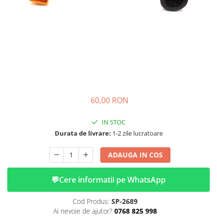
➔ Cu Remorca Fara Permis
➔ Cu Volan
➔ Fara Permis
➔ 4000W
⬇ MARCI
➔ Volta
➔ Kuba
➔ Jinpeng/AMR
60,00 RON
➔ RDB
➔ Ruris
IN STOC
➔ Arora
Durata de livrare:
1-2 zile lucratoare
PIESE DE SCHIMB
ADAUGA IN COS
Baterii
Camere
💬
Cere informatii pe WhatsApp
Cauciucuri
Controllere
Cod Produs:
SP-2689
Incarcatoare
Ai nevoie de ajutor?
0768 825 998