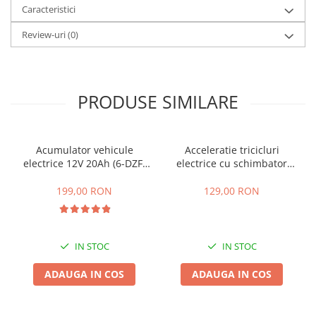
Caracteristici
25 km/h
Review-uri
(0)
45 km/h
50 km/h
Chopper
Harley
PRODUSE SIMILARE
⬇ MARCI
➔ Geeli
➔ RDB
Acumulator vehicule
Acceleratie tricicluri
electrice 12V 20Ah (6-DZF-
electrice cu schimbator
➔ Volta
20)
viteze + buton mers
➔ Z-Tech
inainte,inapoi
199,00 RON
129,00 RON
➔ Kuba
PIESE DE SCHIMB
Acceleratii
IN STOC
IN STOC
Baterii
ADAUGA IN COS
ADAUGA IN COS
Baterii 48V
Baterii 60V