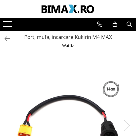
Toate Produsele
Triciclete Electrice
Port, mufa, incarcare Kukirin M4 MAX
⬇ TIPURI
Wattiz
➔ Cu 1 Loc
➔ Cu 2 Locuri
➔ Acoperita
➔ Adulti - Fara permis
➔ Adulti - 2 Locuri
➔ Adulti - cu Cabina
➔ Cu 3 Roti
➔ Cu Cabina
➔ Cu Cabina fara Permis
➔ Cu Cabina Inchisa
➔ Cu Remorca