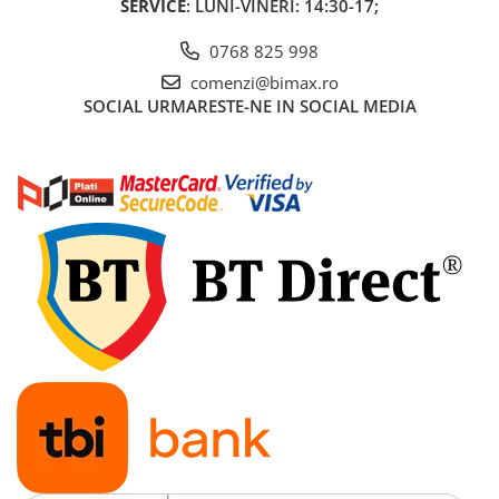
SERVICE
: LUNI-VINERI: 14:30-17;
Acumulatori 24V
Acumulatori 36V
0768 825 998
Acumulatori 48V
comenzi@bimax.ro
Cauciucuri
SOCIAL
URMARESTE-NE IN SOCIAL MEDIA
Cauciucuri Fat Bike
Camere
Controllere
Display
Incarcatoare 24V
Incarcatoare 36V
Incarcatoare 48V
ACCESORII
Lumini
Kit Conversie
Piese Trotinete Electrice
PIESE UNIVERSALE
Baterie Trotineta Electrica