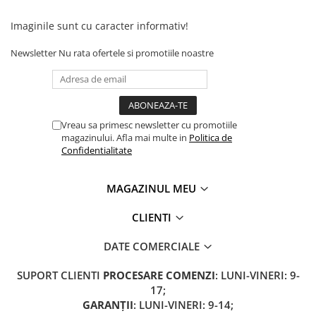
Camere
Cauciucuri
Imaginile sunt cu caracter informativ!
Controllere
Newsletter
Nu rata ofertele si promotiile noastre
Incarcatoare
Biciclete Electrice
⬇ TIPURI
Barbati
Vreau sa primesc newsletter cu promotiile
Dama
magazinului. Afla mai multe in
Politica de
Confidentialitate
Ieftine
Pliabila
MAGAZINUL MEU
Tip Scuter
⬇ MARCI
CLIENTI
Kuba
DATE COMERCIALE
Ztech
PIESE DE SCHIMB
SUPORT CLIENTI
PROCESARE COMENZI
: LUNI-VINERI: 9-
Acceleratii
17;
GARANȚII
: LUNI-VINERI: 9-14;
Acumulatori