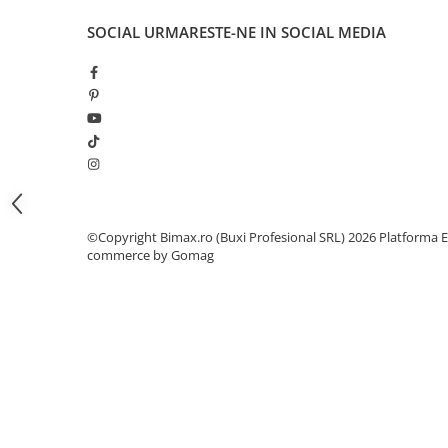
Camere
Cauciucuri
SOCIAL
URMARESTE-NE IN SOCIAL MEDIA
Controllere
Incarcatoare
Biciclete Electrice
⬇ TIPURI
Barbati
Dama
Ieftine
©Copyright Bimax.ro (Buxi Profesional SRL) 2026
Platforma E
Pliabila
commerce by Gomag
Tip Scuter
⬇ MARCI
Kuba
Ztech
PIESE DE SCHIMB
Acceleratii
Acumulatori