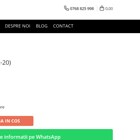
0768 825 998
0,00
DESPRE NOI
BLOG
CONTACT
t-20)
are
A IN COS
e informatii pe WhatsApp