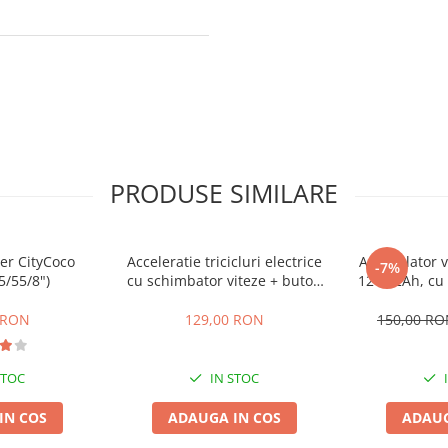
PRODUSE SIMILARE
er CityCoco
Acceleratie tricicluri electrice
Acumulator ve
-7%
5/55/8")
cu schimbator viteze + buton
12V 12Ah, cu 
mers inainte,inapoi
 RON
129,00 RON
150,00 R
STOC
IN STOC
IN COS
ADAUGA IN COS
ADAUG