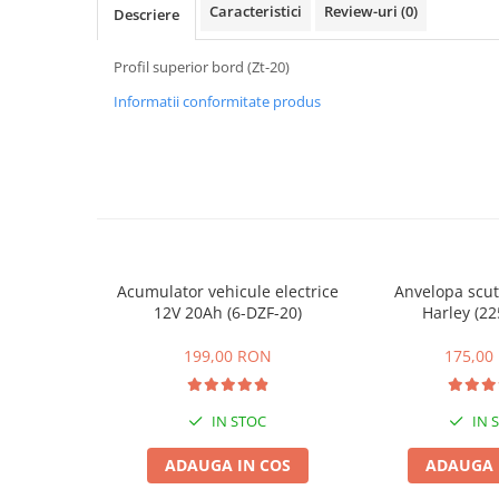
ACCESORII
Caracteristici
Review-uri
(0)
Descriere
Huse
Profil superior bord (Zt-20)
Toate accesoriile la Triciclete
Masini Electrice
Informatii conformitate produs
Masina Electrica RDB
Masina Electrica Arora
Masina Electrica 25 km/h
Masina Electrica 2 Locuri fara
Permis
Scutere Electrice
Acumulator vehicule electrice
Anvelopa scut
12V 20Ah (6-DZF-20)
Harley (22
⬇ TIPURI
Cu 2 Roti
199,00 RON
175,00
Cu 3 Roti
Cu 3 Roti fara Permis
IN STOC
IN 
Cu 4 Roti
ADAUGA IN COS
ADAUGA 
Cu Pedale
Fara Permis