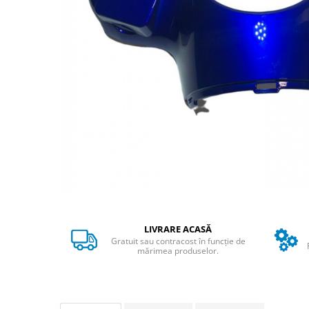
➔ Cu Remorca Fara Permis
➔ Cu Volan
➔ Fara Permis
➔ 4000W
⬇ MARCI
➔ Volta
➔ Kuba
➔ Jinpeng/AMR
➔ RDB
➔ Ruris
➔ Arora
PIESE DE SCHIMB
Baterii
LIVRARE ACASĂ
Camere
Gratuit sau contracost în funcție de
mărimea produselor.
Cauciucuri
Controllere
Incarcatoare