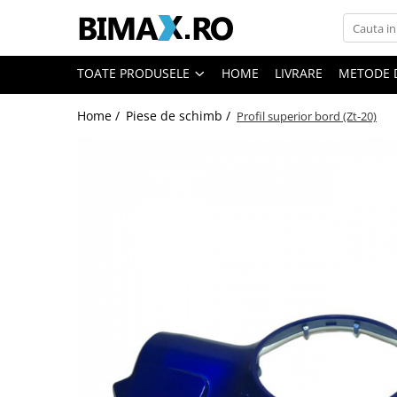
Toate Produsele
TOATE PRODUSELE
HOME
LIVRARE
METODE 
Triciclete Electrice
Home /
Piese de schimb /
Profil superior bord (Zt-20)
⬇ TIPURI
➔ Cu 1 Loc
➔ Cu 2 Locuri
➔ Acoperita
➔ Adulti - Fara permis
➔ Adulti - 2 Locuri
➔ Adulti - cu Cabina
➔ Cu 3 Roti
➔ Cu Cabina
➔ Cu Cabina fara Permis
➔ Cu Cabina Inchisa
➔ Cu Remorca