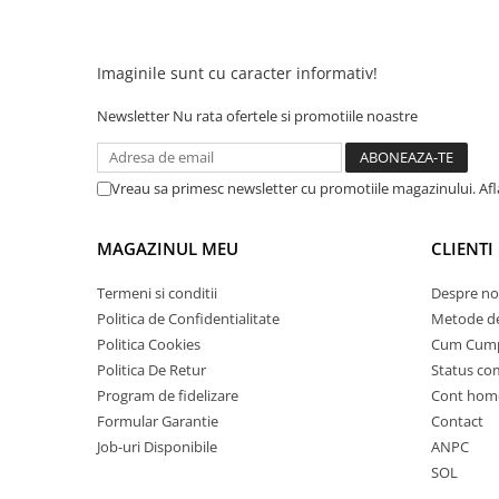
25 km/h
45 km/h
Imaginile sunt cu caracter informativ!
50 km/h
Chopper
Newsletter
Nu rata ofertele si promotiile noastre
Harley
⬇ MARCI
Vreau sa primesc newsletter cu promotiile magazinului. Af
➔ Geeli
➔ RDB
MAGAZINUL MEU
CLIENTI
➔ Volta
➔ Z-Tech
Termeni si conditii
Despre no
Politica de Confidentialitate
Metode de
➔ Kuba
Politica Cookies
Cum Cum
PIESE DE SCHIMB
Politica De Retur
Status c
Acceleratii
Program de fidelizare
Cont hom
Baterii
Formular Garantie
Contact
Baterii 48V
Job-uri Disponibile
ANPC
Baterii 60V
SOL