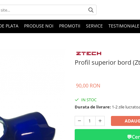
DE PLATA
PRODUSE NOI
PROMOTII
SERVICE
TESTIMONIALE
Profil superior bord (Z
90,00 RON
IN STOC
Durata de livrare:
1-2 zile lucrato
ADAUG
💬
Cer