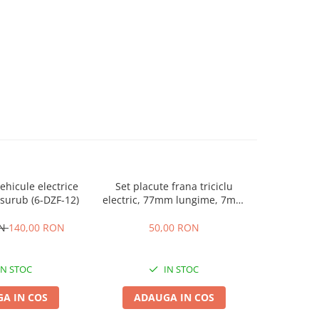
hicule electrice
Set placute frana triciclu
Incarcator
surub (6-DZF-12)
electric, 77mm lungime, 7mm
60V 2
grosime
ON
140,00 RON
50,00 RON
1
IN STOC
IN STOC
A IN COS
ADAUGA IN COS
ADA