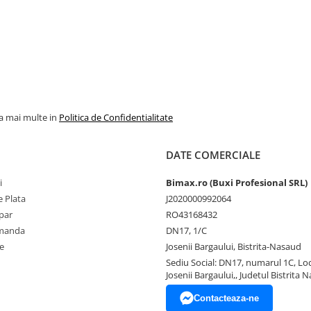
la mai multe in
Politica de Confidentialitate
DATE COMERCIALE
i
Bimax.ro (Buxi Profesional SRL)
 Plata
J2020000992064
par
RO43168432
omanda
DN17, 1/C
e
Josenii Bargaului, Bistrita-Nasaud
Sediu Social: DN17, numarul 1C, Loc
Josenii Bargaului,, Judetul Bistrita 
Contacteaza-ne