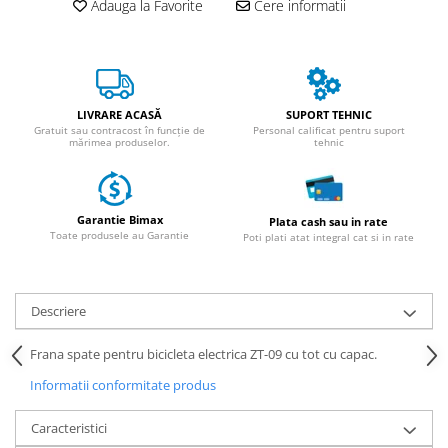
Adauga la Favorite
Cere informatii
ACCESORII
Huse
Toate accesoriile la Triciclete
Masini Electrice
Masina Electrica RDB
LIVRARE ACASĂ
SUPORT TEHNIC
Gratuit sau contracost în funcție de
Personal calificat pentru suport
mărimea produselor.
tehnic
Masina Electrica Arora
Masina Electrica 25 km/h
Masina Electrica 2 Locuri fara
Garantie Bimax
Plata cash sau in rate
Permis
Toate produsele au Garantie
Poti plati atat integral cat si in rate
Scutere Electrice
⬇ TIPURI
Descriere
Cu 2 Roti
Cu 3 Roti
Frana spate pentru bicicleta electrica ZT-09 cu tot cu capac.
Cu 3 Roti fara Permis
Informatii conformitate produs
Cu 4 Roti
Cu Pedale
Caracteristici
Fara Permis