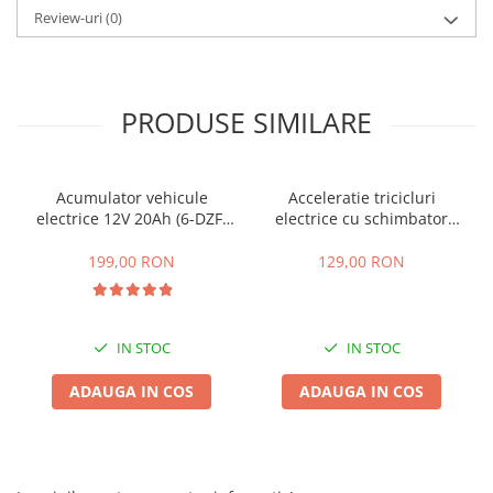
Review-uri
(0)
25 km/h
45 km/h
50 km/h
Chopper
PRODUSE SIMILARE
Harley
⬇ MARCI
Acumulator vehicule
Acceleratie tricicluri
➔ Geeli
electrice 12V 20Ah (6-DZF-
electrice cu schimbator
➔ RDB
20)
viteze + buton mers
inainte,inapoi
➔ Volta
199,00 RON
129,00 RON
➔ Z-Tech
➔ Kuba
PIESE DE SCHIMB
IN STOC
IN STOC
Acceleratii
ADAUGA IN COS
ADAUGA IN COS
Baterii
Baterii 48V
Baterii 60V