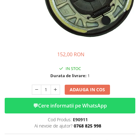
➔ Cu Remorca Fara Permis
➔ Cu Volan
➔ Fara Permis
➔ 4000W
⬇ MARCI
➔ Volta
➔ Kuba
152,00 RON
➔ Jinpeng/AMR
➔ RDB
IN STOC
➔ Ruris
Durata de livrare:
1
➔ Arora
ADAUGA IN COS
PIESE DE SCHIMB
Baterii
💬
Cere informatii pe WhatsApp
Camere
Cauciucuri
Cod Produs:
E90911
Controllere
Ai nevoie de ajutor?
0768 825 998
Incarcatoare