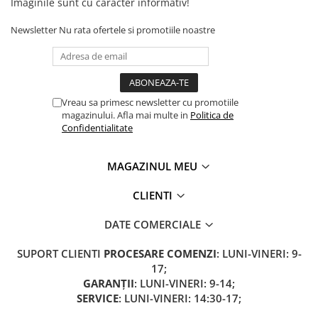
Camere
Imaginile sunt cu caracter informativ!
Cauciucuri
Newsletter
Nu rata ofertele si promotiile noastre
Controllere
Incarcatoare
Biciclete Electrice
⬇ TIPURI
Vreau sa primesc newsletter cu promotiile
magazinului. Afla mai multe in
Politica de
Barbati
Confidentialitate
Dama
Ieftine
MAGAZINUL MEU
Pliabila
Tip Scuter
CLIENTI
⬇ MARCI
DATE COMERCIALE
Kuba
Ztech
SUPORT CLIENTI
PROCESARE COMENZI
: LUNI-VINERI: 9-
PIESE DE SCHIMB
17;
GARANȚII
: LUNI-VINERI: 9-14;
Acceleratii
SERVICE
: LUNI-VINERI: 14:30-17;
Acumulatori