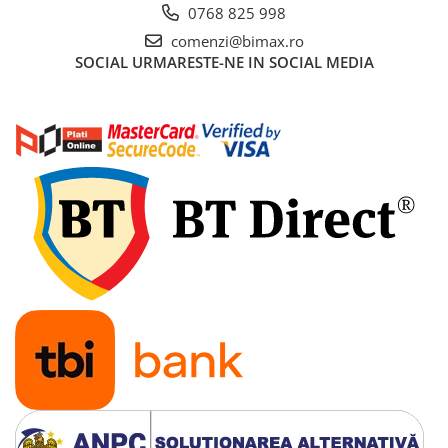
Acumulatori 24V
0768 825 998
Acumulatori 36V
comenzi@bimax.ro
SOCIAL
URMARESTE-NE IN SOCIAL MEDIA
Acumulatori 48V
Cauciucuri
Cauciucuri Fat Bike
Camere
Controllere
Display
Incarcatoare 24V
Incarcatoare 36V
Incarcatoare 48V
ACCESORII
Lumini
Kit Conversie
Piese Trotinete Electrice
PIESE UNIVERSALE
Baterie Trotineta Electrica