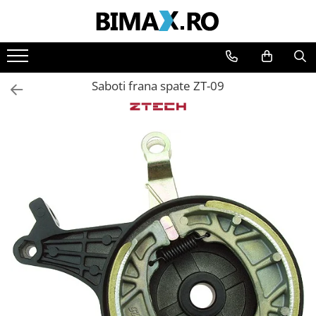
Toate Produsele
Triciclete Electrice
Saboti frana spate ZT-09
⬇ TIPURI
➔ Cu 1 Loc
➔ Cu 2 Locuri
➔ Acoperita
➔ Adulti - Fara permis
➔ Adulti - 2 Locuri
➔ Adulti - cu Cabina
➔ Cu 3 Roti
➔ Cu Cabina
➔ Cu Cabina fara Permis
➔ Cu Cabina Inchisa
➔ Cu Remorca