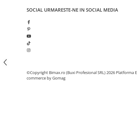
Camere
Cauciucuri
SOCIAL
URMARESTE-NE IN SOCIAL MEDIA
Controllere
Incarcatoare
Biciclete Electrice
⬇ TIPURI
Barbati
Dama
Ieftine
©Copyright Bimax.ro (Buxi Profesional SRL) 2026
Platforma E
Pliabila
commerce by Gomag
Tip Scuter
⬇ MARCI
Kuba
Ztech
PIESE DE SCHIMB
Acceleratii
Acumulatori