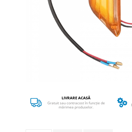
➔ Cu Remorca Fara Permis
➔ Cu Volan
➔ Fara Permis
➔ 4000W
⬇ MARCI
➔ Volta
➔ Kuba
➔ Jinpeng/AMR
➔ RDB
➔ Ruris
➔ Arora
PIESE DE SCHIMB
Baterii
LIVRARE ACASĂ
Camere
Gratuit sau contracost în funcție de
mărimea produselor.
Cauciucuri
Controllere
Incarcatoare