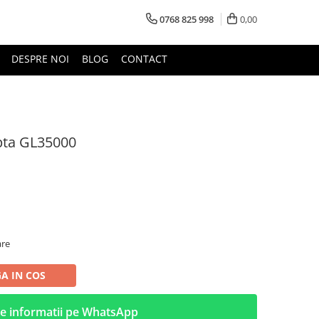
0768 825 998
0,00
DESPRE NOI
BLOG
CONTACT
pta GL35000
are
A IN COS
e informatii pe WhatsApp