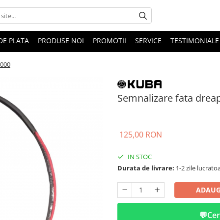
DE PLATA
PRODUSE NOI
PROMOTII
SERVICE
TESTIMONIALE
5000
Semnalizare fata drea
125,00 RON
IN STOC
Durata de livrare:
1-2 zile lucrato
ADAUG
💬
Cer