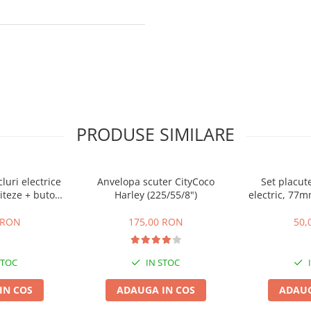
PRODUSE SIMILARE
cluri electrice
Anvelopa scuter CityCoco
Set placute
iteze + buton
Harley (225/55/8")
electric, 77
te,inapoi
gr
 RON
175,00 RON
50,
STOC
IN STOC
IN COS
ADAUGA IN COS
ADAUG