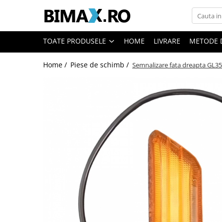
Toate Produsele
TOATE PRODUSELE
HOME
LIVRARE
METODE 
Triciclete Electrice
Home /
Piese de schimb /
Semnalizare fata dreapta GL3
⬇ TIPURI
➔ Cu 1 Loc
➔ Cu 2 Locuri
➔ Acoperita
➔ Adulti - Fara permis
➔ Adulti - 2 Locuri
➔ Adulti - cu Cabina
➔ Cu 3 Roti
➔ Cu Cabina
➔ Cu Cabina fara Permis
➔ Cu Cabina Inchisa
➔ Cu Remorca