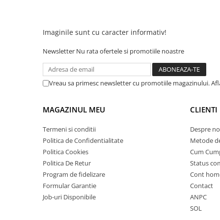
25 km/h
45 km/h
Imaginile sunt cu caracter informativ!
50 km/h
Chopper
Newsletter
Nu rata ofertele si promotiile noastre
Harley
⬇ MARCI
Vreau sa primesc newsletter cu promotiile magazinului. Af
➔ Geeli
➔ RDB
MAGAZINUL MEU
CLIENTI
➔ Volta
➔ Z-Tech
Termeni si conditii
Despre no
Politica de Confidentialitate
Metode de
➔ Kuba
Politica Cookies
Cum Cum
PIESE DE SCHIMB
Politica De Retur
Status c
Acceleratii
Program de fidelizare
Cont hom
Baterii
Formular Garantie
Contact
Baterii 48V
Job-uri Disponibile
ANPC
Baterii 60V
SOL