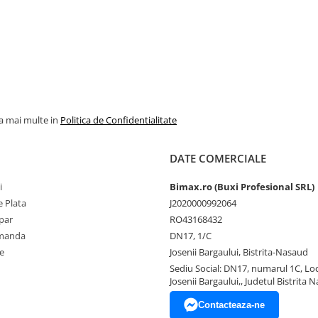
la mai multe in
Politica de Confidentialitate
DATE COMERCIALE
i
Bimax.ro (Buxi Profesional SRL)
 Plata
J2020000992064
par
RO43168432
omanda
DN17, 1/C
e
Josenii Bargaului, Bistrita-Nasaud
Sediu Social: DN17, numarul 1C, Loc
Josenii Bargaului,, Judetul Bistrita 
Contacteaza-ne