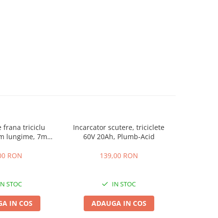
 frana triciclu
Incarcator scutere, triciclete
Acumulator
mm lungime, 7mm
60V 20Ah, Plumb-Acid
EVF-
osime
00 RON
139,00 RON
4
IN STOC
IN STOC
A IN COS
ADAUGA IN COS
ADA