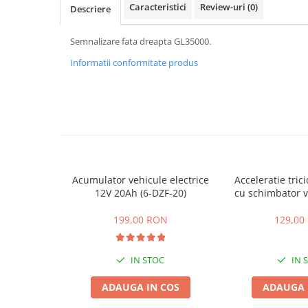
ACCESORII
Caracteristici
Review-uri
(0)
Descriere
Huse
Semnalizare fata dreapta GL35000.
Toate accesoriile la Triciclete
Masini Electrice
Informatii conformitate produs
Masina Electrica RDB
Masina Electrica Arora
Masina Electrica 25 km/h
Masina Electrica 2 Locuri fara
Permis
Scutere Electrice
Acumulator vehicule electrice
Acceleratie trici
12V 20Ah (6-DZF-20)
cu schimbator v
⬇ TIPURI
mers inain
Cu 2 Roti
199,00 RON
129,00
Cu 3 Roti
Cu 3 Roti fara Permis
IN STOC
IN 
Cu 4 Roti
ADAUGA IN COS
ADAUGA 
Cu Pedale
Fara Permis