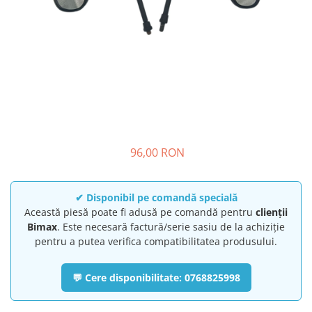
➔ Cu Remorca Fara Permis
➔ Cu Volan
➔ Fara Permis
➔ 4000W
⬇ MARCI
➔ Volta
➔ Kuba
➔ Jinpeng/AMR
➔ RDB
96,00 RON
➔ Ruris
➔ Arora
✔ Disponibil pe comandă specială
PIESE DE SCHIMB
Această piesă poate fi adusă pe comandă pentru
clienții
Baterii
Bimax
. Este necesară factură/serie sasiu de la achiziție
pentru a putea verifica compatibilitatea produsului.
Camere
Cauciucuri
💬 Cere disponibilitate: 0768825998
Controllere
Incarcatoare