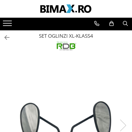
Toate Produsele
Triciclete Electrice
SET OGLINZI XL-KLASS4
⬇ TIPURI
➔ Cu 1 Loc
➔ Cu 2 Locuri
➔ Acoperita
➔ Adulti - Fara permis
➔ Adulti - 2 Locuri
➔ Adulti - cu Cabina
➔ Cu 3 Roti
➔ Cu Cabina
➔ Cu Cabina fara Permis
➔ Cu Cabina Inchisa
➔ Cu Remorca