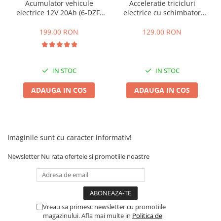
Camere
Acumulator vehicule
Acceleratie tricicluri
electrice 12V 20Ah (6-DZF-
electrice cu schimbator
Cauciucuri
20)
viteze + buton mers
Controllere
inainte,inapoi
199,00 RON
129,00 RON
Incarcatoare
Biciclete Electrice
⬇ TIPURI
IN STOC
IN STOC
Barbati
ADAUGA IN COS
ADAUGA IN COS
Dama
Ieftine
Pliabila
Tip Scuter
Imaginile sunt cu caracter informativ!
⬇ MARCI
Newsletter
Nu rata ofertele si promotiile noastre
Kuba
Ztech
PIESE DE SCHIMB
Acceleratii
Vreau sa primesc newsletter cu promotiile
Acumulatori
magazinului. Afla mai multe in
Politica de