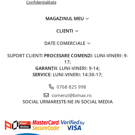
Confidentialitate
Acumulatori 24V
Acumulatori 36V
MAGAZINUL MEU
Acumulatori 48V
Cauciucuri
CLIENTI
Cauciucuri Fat Bike
Camere
DATE COMERCIALE
Controllere
SUPORT CLIENTI
PROCESARE COMENZI
: LUNI-VINERI: 9-
Display
17;
Incarcatoare 24V
GARANȚII
: LUNI-VINERI: 9-14;
Incarcatoare 36V
SERVICE
: LUNI-VINERI: 14:30-17;
Incarcatoare 48V
0768 825 998
ACCESORII
comenzi@bimax.ro
Lumini
SOCIAL
URMARESTE-NE IN SOCIAL MEDIA
Kit Conversie
Piese Trotinete Electrice
PIESE UNIVERSALE
Baterie Trotineta Electrica