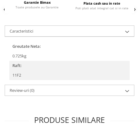
Garantie Bimax
Plata cash sau in rate
25 km/h
Toate produsele au Garantie
Poti plati atat integral cat si in rate
45 km/h
50 km/h
Caracteristici
Chopper
Harley
Greutate Neta:
⬇ MARCI
0.725kg
➔ Geeli
Raft:
➔ RDB
➔ Volta
11F2
➔ Z-Tech
➔ Kuba
Review-uri
(0)
PIESE DE SCHIMB
Acceleratii
Baterii
PRODUSE SIMILARE
Baterii 48V
Baterii 60V