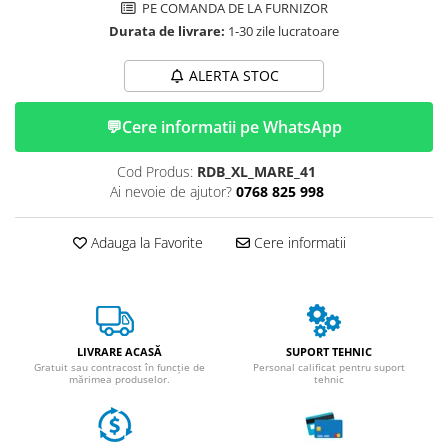
ACCESORII
PE COMANDA DE LA FURNIZOR
Durata de livrare:
1-30 zile lucratoare
Huse
Toate accesoriile la Triciclete
ALERTA STOC
Masini Electrice
Masina Electrica RDB
💬
Cere informatii pe WhatsApp
Masina Electrica Arora
Cod Produs:
RDB_XL_MARE_41
Masina Electrica 25 km/h
Ai nevoie de ajutor?
0768 825 998
Masina Electrica 2 Locuri fara
Permis
Adauga la Favorite
Cere informatii
Scutere Electrice
⬇ TIPURI
Cu 2 Roti
Cu 3 Roti
LIVRARE ACASĂ
SUPORT TEHNIC
Cu 3 Roti fara Permis
Gratuit sau contracost în funcție de
Personal calificat pentru suport
mărimea produselor.
tehnic
Cu 4 Roti
Cu Pedale
Fara Permis