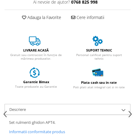
ACCESORII
Ai nevoie de ajutor?
0768 825 998
Huse
Adauga la Favorite
Cere informatii
Toate accesoriile la Triciclete
Masini Electrice
Masina Electrica RDB
Masina Electrica Arora
LIVRARE ACASĂ
SUPORT TEHNIC
Masina Electrica 25 km/h
Gratuit sau contracost în funcție de
Personal calificat pentru suport
mărimea produselor.
tehnic
Masina Electrica 2 Locuri fara
Permis
Scutere Electrice
Garantie Bimax
Plata cash sau in rate
⬇ TIPURI
Toate produsele au Garantie
Poti plati atat integral cat si in rate
Cu 2 Roti
Cu 3 Roti
Descriere
Cu 3 Roti fara Permis
Cu 4 Roti
Set rulmenti ghidon APT4.
Cu Pedale
Informatii conformitate produs
Fara Permis