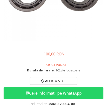
➔ Cu Remorca Fara Permis
➔ Cu Volan
➔ Fara Permis
➔ 4000W
⬇ MARCI
➔ Volta
➔ Kuba
➔ Jinpeng/AMR
➔ RDB
100,00 RON
➔ Ruris
➔ Arora
STOC EPUIZAT
PIESE DE SCHIMB
Durata de livrare:
1-2 zile lucratoare
Baterii
ALERTA STOC
Camere
Cauciucuri
💬
Cere informatii pe WhatsApp
Controllere
Incarcatoare
Cod Produs:
3M410-2000A-00