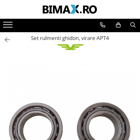
Toate Produsele
Triciclete Electrice
Set rulmenti ghidon, virare APT4
⬇ TIPURI
➔ Cu 1 Loc
➔ Cu 2 Locuri
➔ Acoperita
➔ Adulti - Fara permis
➔ Adulti - 2 Locuri
➔ Adulti - cu Cabina
➔ Cu 3 Roti
➔ Cu Cabina
➔ Cu Cabina fara Permis
➔ Cu Cabina Inchisa
➔ Cu Remorca