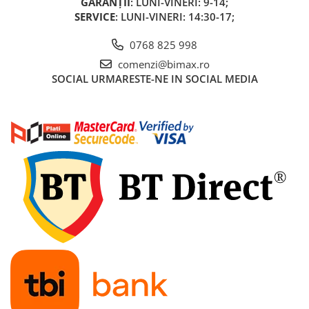
GARANȚII
: LUNI-VINERI: 9-14;
Acumulatori 24V
SERVICE
: LUNI-VINERI: 14:30-17;
Acumulatori 36V
Acumulatori 48V
0768 825 998
Cauciucuri
comenzi@bimax.ro
SOCIAL
URMARESTE-NE IN SOCIAL MEDIA
Cauciucuri Fat Bike
Camere
Controllere
Display
Incarcatoare 24V
Incarcatoare 36V
Incarcatoare 48V
ACCESORII
Lumini
Kit Conversie
Piese Trotinete Electrice
PIESE UNIVERSALE
Baterie Trotineta Electrica