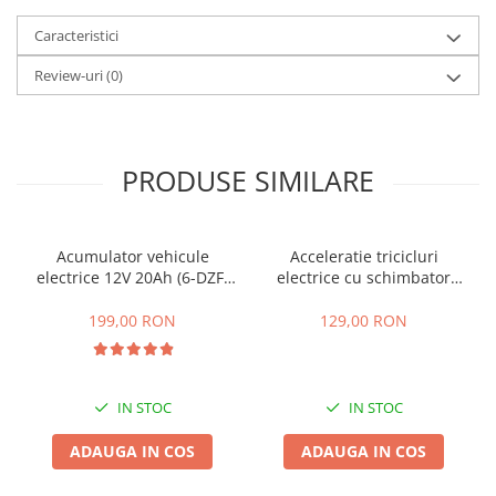
25 km/h
Caracteristici
45 km/h
Review-uri
(0)
50 km/h
Chopper
Harley
⬇ MARCI
PRODUSE SIMILARE
➔ Geeli
➔ RDB
Acumulator vehicule
Acceleratie tricicluri
➔ Volta
electrice 12V 20Ah (6-DZF-
electrice cu schimbator
➔ Z-Tech
20)
viteze + buton mers
inainte,inapoi
➔ Kuba
199,00 RON
129,00 RON
PIESE DE SCHIMB
Acceleratii
IN STOC
IN STOC
Baterii
Baterii 48V
ADAUGA IN COS
ADAUGA IN COS
Baterii 60V