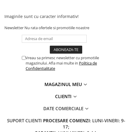
Camere
Cauciucuri
Controllere
Imaginile sunt cu caracter informativ!
Incarcatoare
Newsletter
Nu rata ofertele si promotiile noastre
Biciclete Electrice
⬇ TIPURI
Barbati
Dama
Vreau sa primesc newsletter cu promotiile
magazinului. Afla mai multe in
Politica de
Ieftine
Confidentialitate
Pliabila
Tip Scuter
MAGAZINUL MEU
⬇ MARCI
Kuba
CLIENTI
Ztech
DATE COMERCIALE
PIESE DE SCHIMB
Acceleratii
SUPORT CLIENTI
PROCESARE COMENZI
: LUNI-VINERI: 9-
17;
Acumulatori