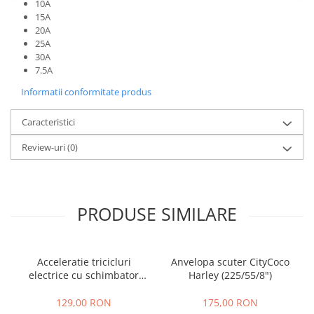
10A
25 km/h
15A
20A
45 km/h
25A
50 km/h
30A
7.5A
Chopper
Harley
Informatii conformitate produs
⬇ MARCI
Caracteristici
➔ Geeli
Review-uri
(0)
➔ RDB
➔ Volta
➔ Z-Tech
➔ Kuba
PRODUSE SIMILARE
PIESE DE SCHIMB
Acceleratii
Baterii
Acceleratie tricicluri
Anvelopa scuter CityCoco
electrice cu schimbator
Harley (225/55/8")
Baterii 48V
viteze + buton mers
Baterii 60V
inainte,inapoi
129,00 RON
175,00 RON