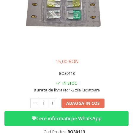
➔ Cu Remorca Fara Permis
➔ Cu Volan
➔ Fara Permis
➔ 4000W
⬇ MARCI
➔ Volta
➔ Kuba
➔ Jinpeng/AMR
15,00 RON
➔ RDB
➔ Ruris
BO30113
➔ Arora
IN STOC
PIESE DE SCHIMB
Durata de livrare:
1-2 zile lucratoare
Baterii
ADAUGA IN COS
Camere
Cauciucuri
💬
Cere informatii pe WhatsApp
Controllere
Incarcatoare
Cod Produs:
BO30113