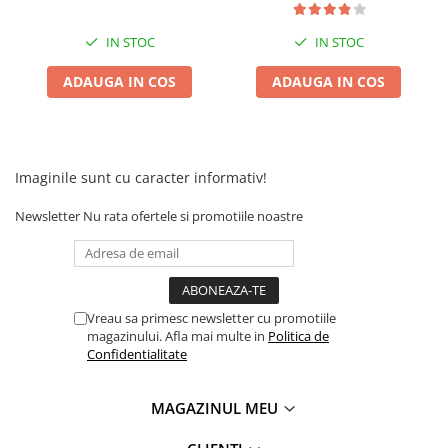
Camere
Cauciucuri
IN STOC
IN STOC
Controllere
Incarcatoare
ADAUGA IN COS
ADAUGA IN COS
Biciclete Electrice
⬇ TIPURI
Barbati
Imaginile sunt cu caracter informativ!
Dama
Ieftine
Newsletter
Nu rata ofertele si promotiile noastre
Pliabila
Tip Scuter
⬇ MARCI
Vreau sa primesc newsletter cu promotiile
Kuba
magazinului. Afla mai multe in
Politica de
Ztech
Confidentialitate
PIESE DE SCHIMB
Acceleratii
MAGAZINUL MEU
Acumulatori