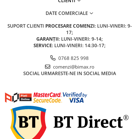
CLIENTI
Acumulatori 24V
Acumulatori 36V
DATE COMERCIALE
Acumulatori 48V
SUPORT CLIENTI
PROCESARE COMENZI
: LUNI-VINERI: 9-
Cauciucuri
17;
Cauciucuri Fat Bike
GARANȚII
: LUNI-VINERI: 9-14;
Camere
SERVICE
: LUNI-VINERI: 14:30-17;
Controllere
0768 825 998
Display
comenzi@bimax.ro
Incarcatoare 24V
SOCIAL
URMARESTE-NE IN SOCIAL MEDIA
Incarcatoare 36V
Incarcatoare 48V
ACCESORII
Lumini
Kit Conversie
Piese Trotinete Electrice
PIESE UNIVERSALE
Baterie Trotineta Electrica