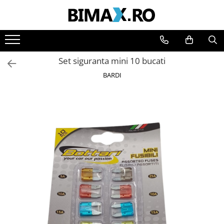
Toate Produsele
Triciclete Electrice
Set siguranta mini 10 bucati
⬇ TIPURI
BARDI
➔ Cu 1 Loc
➔ Cu 2 Locuri
➔ Acoperita
➔ Adulti - Fara permis
➔ Adulti - 2 Locuri
➔ Adulti - cu Cabina
➔ Cu 3 Roti
➔ Cu Cabina
➔ Cu Cabina fara Permis
➔ Cu Cabina Inchisa
➔ Cu Remorca