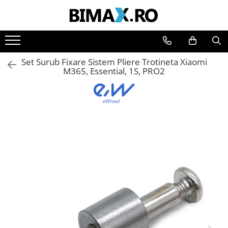
Toate Produsele
Triciclete Electrice
Set Surub Fixare Sistem Pliere Trotineta Xiaomi
⬇ TIPURI
M365, Essential, 1S, PRO2
➔ Cu 1 Loc
➔ Cu 2 Locuri
➔ Acoperita
➔ Adulti - Fara permis
➔ Adulti - 2 Locuri
➔ Adulti - cu Cabina
➔ Cu 3 Roti
➔ Cu Cabina
➔ Cu Cabina fara Permis
➔ Cu Cabina Inchisa
➔ Cu Remorca