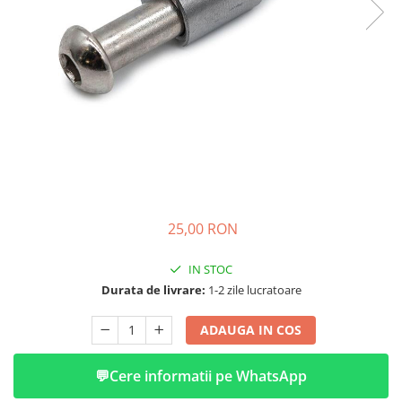
➔ Cu Remorca Fara Permis
➔ Cu Volan
➔ Fara Permis
➔ 4000W
⬇ MARCI
➔ Volta
➔ Kuba
➔ Jinpeng/AMR
➔ RDB
➔ Ruris
25,00 RON
➔ Arora
PIESE DE SCHIMB
IN STOC
Durata de livrare:
1-2 zile lucratoare
Baterii
Camere
ADAUGA IN COS
Cauciucuri
Controllere
💬
Cere informatii pe WhatsApp
Incarcatoare