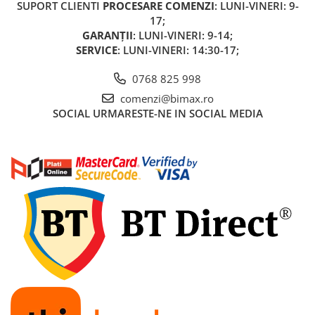
SUPORT CLIENTI
PROCESARE COMENZI
: LUNI-VINERI: 9-
Acumulatori 24V
17;
Acumulatori 36V
GARANȚII
: LUNI-VINERI: 9-14;
Acumulatori 48V
SERVICE
: LUNI-VINERI: 14:30-17;
Cauciucuri
0768 825 998
Cauciucuri Fat Bike
comenzi@bimax.ro
Camere
SOCIAL
URMARESTE-NE IN SOCIAL MEDIA
Controllere
Display
Incarcatoare 24V
Incarcatoare 36V
Incarcatoare 48V
ACCESORII
Lumini
Kit Conversie
Piese Trotinete Electrice
PIESE UNIVERSALE
Baterie Trotineta Electrica