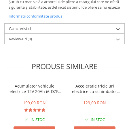
Șurub cu manivelă a arborelui de pliere a catargului care ne oferă
25 km/h
siguranță și stabilitate, astfel încât sistemul de pliere să nu eșueze
45 km/h
Informatii conformitate produs
50 km/h
Caracteristici
Chopper
Harley
Review-uri
(0)
⬇ MARCI
➔ Geeli
➔ RDB
PRODUSE SIMILARE
➔ Volta
➔ Z-Tech
➔ Kuba
Acumulator vehicule
Acceleratie tricicluri
PIESE DE SCHIMB
electrice 12V 20Ah (6-DZF-
electrice cu schimbator
20)
viteze + buton mers
Acceleratii
inainte,inapoi
199,00 RON
129,00 RON
Baterii
Baterii 48V
IN STOC
IN STOC
Baterii 60V