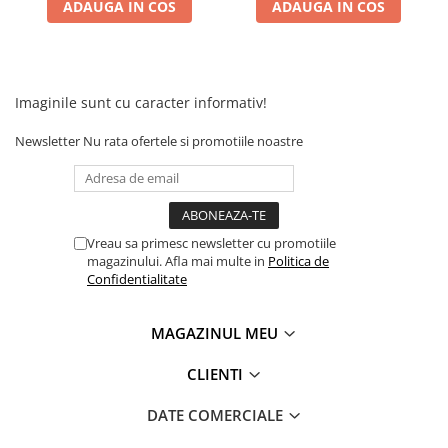
Camere
ADAUGA IN COS
ADAUGA IN COS
Cauciucuri
Controllere
Incarcatoare
Imaginile sunt cu caracter informativ!
Biciclete Electrice
⬇ TIPURI
Newsletter
Nu rata ofertele si promotiile noastre
Barbati
Dama
Ieftine
Pliabila
Vreau sa primesc newsletter cu promotiile
magazinului. Afla mai multe in
Politica de
Tip Scuter
Confidentialitate
⬇ MARCI
Kuba
MAGAZINUL MEU
Ztech
CLIENTI
PIESE DE SCHIMB
Acceleratii
DATE COMERCIALE
Acumulatori