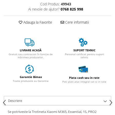
ACCESORII
Cod Produs:
49943
Ai nevoie de ajutor?
0768 825 998
Huse
Toate accesoriile la Triciclete
Adauga la Favorite
Cere informatii
Masini Electrice
Masina Electrica RDB
Masina Electrica Arora
Masina Electrica 25 km/h
LIVRARE ACASĂ
SUPORT TEHNIC
Masina Electrica 2 Locuri fara
Gratuit sau contracost în funcție de
Personal calificat pentru suport
mărimea produselor.
tehnic
Permis
Scutere Electrice
⬇ TIPURI
Garantie Bimax
Plata cash sau in rate
Cu 2 Roti
Toate produsele au Garantie
Poti plati atat integral cat si in rate
Cu 3 Roti
Cu 3 Roti fara Permis
Descriere
Cu 4 Roti
Cu Pedale
Se potriveste la Trotineta Xiaomi M365, Essential, 1S, PRO2
Fara Permis