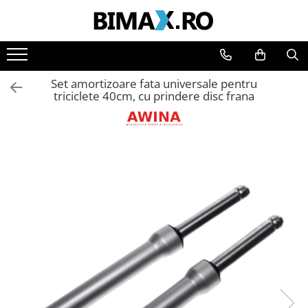
Toate Produsele
Triciclete Electrice
Set amortizoare fata universale pentru
⬇ TIPURI
triciclete 40cm, cu prindere disc frana
➔ Cu 1 Loc
➔ Cu 2 Locuri
➔ Acoperita
➔ Adulti - Fara permis
➔ Adulti - 2 Locuri
➔ Adulti - cu Cabina
➔ Cu 3 Roti
➔ Cu Cabina
➔ Cu Cabina fara Permis
➔ Cu Cabina Inchisa
➔ Cu Remorca