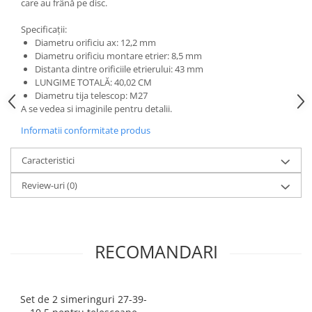
care au frână pe disc.
25 km/h
Specificații:
45 km/h
Diametru orificiu ax: 12,2 mm
50 km/h
Diametru orificiu montare etrier: 8,5 mm
Distanta dintre orificiile etrierului: 43 mm
Chopper
LUNGIME TOTALĂ: 40,02 CM
Harley
Diametru tija telescop: M27
⬇ MARCI
A se vedea si imaginile pentru detalii.
➔ Geeli
Informatii conformitate produs
➔ RDB
Caracteristici
➔ Volta
➔ Z-Tech
Review-uri
(0)
➔ Kuba
PIESE DE SCHIMB
Acceleratii
RECOMANDARI
Baterii
Baterii 48V
Baterii 60V
Set de 2 simeringuri 27-39-