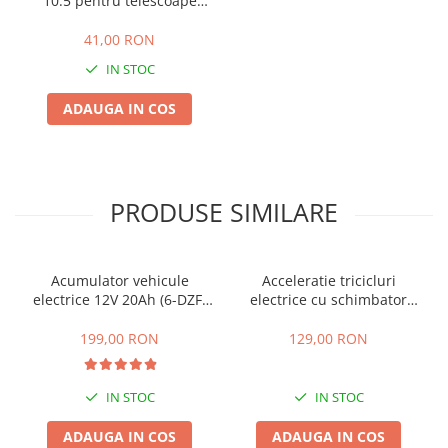
10.5 pentru telescoape
Camere
ZD5109
Cauciucuri
41,00 RON
Controllere
IN STOC
Incarcatoare
Biciclete Electrice
ADAUGA IN COS
⬇ TIPURI
Barbati
Dama
PRODUSE SIMILARE
Ieftine
Pliabila
Tip Scuter
Acumulator vehicule
Acceleratie tricicluri
⬇ MARCI
electrice 12V 20Ah (6-DZF-
electrice cu schimbator
20)
viteze + buton mers
Kuba
inainte,inapoi
199,00 RON
129,00 RON
Ztech
PIESE DE SCHIMB
IN STOC
IN STOC
Acceleratii
Acumulatori
ADAUGA IN COS
ADAUGA IN COS