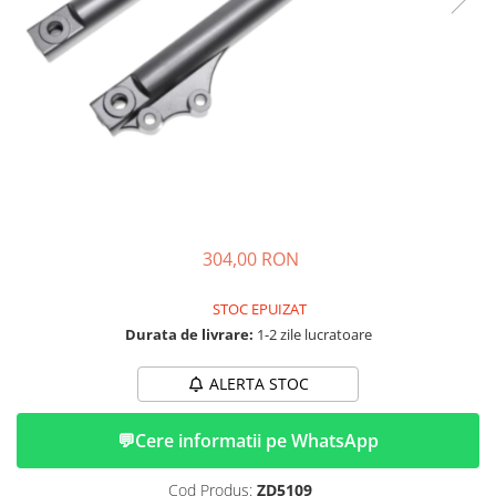
➔ Cu Remorca Fara Permis
➔ Cu Volan
➔ Fara Permis
➔ 4000W
⬇ MARCI
➔ Volta
➔ Kuba
➔ Jinpeng/AMR
➔ RDB
304,00 RON
➔ Ruris
➔ Arora
STOC EPUIZAT
PIESE DE SCHIMB
Durata de livrare:
1-2 zile lucratoare
Baterii
ALERTA STOC
Camere
Cauciucuri
💬
Cere informatii pe WhatsApp
Controllere
Incarcatoare
Cod Produs:
ZD5109