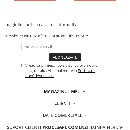
Acumulatori 24V
Acumulatori 36V
Acumulatori 48V
Imaginile sunt cu caracter informativ!
Cauciucuri
Cauciucuri Fat Bike
Newsletter
Nu rata ofertele si promotiile noastre
Camere
Controllere
Display
Incarcatoare 24V
Vreau sa primesc newsletter cu promotiile
magazinului. Afla mai multe in
Politica de
Incarcatoare 36V
Confidentialitate
Incarcatoare 48V
ACCESORII
MAGAZINUL MEU
Lumini
Kit Conversie
CLIENTI
Piese Trotinete Electrice
DATE COMERCIALE
PIESE UNIVERSALE
SUPORT CLIENTI
PROCESARE COMENZI
: LUNI-VINERI: 9-
Baterie Trotineta Electrica