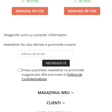
Camere
IN STOC
IN STOC
Cauciucuri
ADAUGA IN COS
ADAUGA IN COS
Controllere
Incarcatoare
Biciclete Electrice
⬇ TIPURI
Imaginile sunt cu caracter informativ!
Barbati
Newsletter
Nu rata ofertele si promotiile noastre
Dama
Ieftine
Pliabila
Tip Scuter
Vreau sa primesc newsletter cu promotiile
⬇ MARCI
magazinului. Afla mai multe in
Politica de
Confidentialitate
Kuba
Ztech
MAGAZINUL MEU
PIESE DE SCHIMB
Acceleratii
CLIENTI
Acumulatori