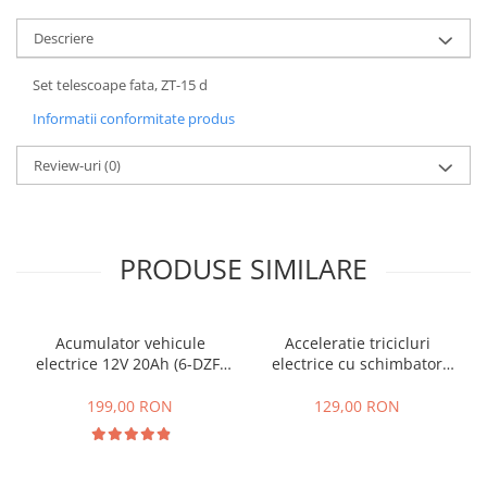
25 km/h
Descriere
45 km/h
50 km/h
Set telescoape fata, ZT-15 d
Chopper
Informatii conformitate produs
Harley
Review-uri
(0)
⬇ MARCI
➔ Geeli
➔ RDB
➔ Volta
PRODUSE SIMILARE
➔ Z-Tech
➔ Kuba
PIESE DE SCHIMB
Acumulator vehicule
Acceleratie tricicluri
electrice 12V 20Ah (6-DZF-
electrice cu schimbator
Acceleratii
20)
viteze + buton mers
Baterii
inainte,inapoi
199,00 RON
129,00 RON
Baterii 48V
Baterii 60V