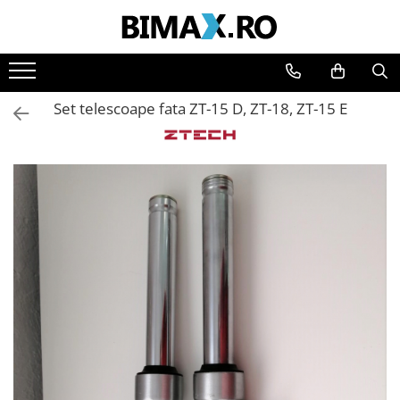
Toate Produsele
Triciclete Electrice
Set telescoape fata ZT-15 D, ZT-18, ZT-15 E
⬇ TIPURI
➔ Cu 1 Loc
➔ Cu 2 Locuri
➔ Acoperita
➔ Adulti - Fara permis
➔ Adulti - 2 Locuri
➔ Adulti - cu Cabina
➔ Cu 3 Roti
➔ Cu Cabina
➔ Cu Cabina fara Permis
➔ Cu Cabina Inchisa
➔ Cu Remorca