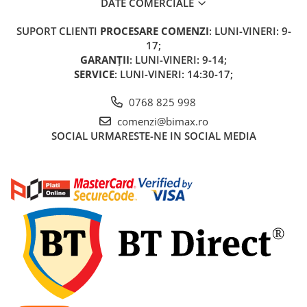
DATE COMERCIALE
Acumulatori 24V
Acumulatori 36V
SUPORT CLIENTI
PROCESARE COMENZI
: LUNI-VINERI: 9-
Acumulatori 48V
17;
GARANȚII
: LUNI-VINERI: 9-14;
Cauciucuri
SERVICE
: LUNI-VINERI: 14:30-17;
Cauciucuri Fat Bike
Camere
0768 825 998
Controllere
comenzi@bimax.ro
Display
SOCIAL
URMARESTE-NE IN SOCIAL MEDIA
Incarcatoare 24V
Incarcatoare 36V
Incarcatoare 48V
ACCESORII
Lumini
Kit Conversie
Piese Trotinete Electrice
PIESE UNIVERSALE
Baterie Trotineta Electrica