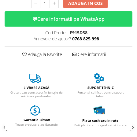
ACCESORII
ADAUGA IN COS
Huse
💬
Cere informatii pe WhatsApp
Toate accesoriile la Triciclete
Masini Electrice
Cod Produs:
E915D58
Masina Electrica RDB
Ai nevoie de ajutor?
0768 825 998
Masina Electrica Arora
Masina Electrica 25 km/h
Adauga la Favorite
Cere informatii
Masina Electrica 2 Locuri fara
Permis
Scutere Electrice
⬇ TIPURI
LIVRARE ACASĂ
SUPORT TEHNIC
Gratuit sau contracost în funcție de
Personal calificat pentru suport
Cu 2 Roti
mărimea produselor.
tehnic
Cu 3 Roti
Cu 3 Roti fara Permis
Garantie Bimax
Cu 4 Roti
Plata cash sau in rate
Toate produsele au Garantie
Poti plati atat integral cat si in rate
Cu Pedale
Fara Permis