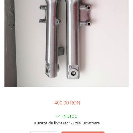
➔ Cu Remorca Fara Permis
➔ Cu Volan
➔ Fara Permis
➔ 4000W
⬇ MARCI
➔ Volta
➔ Kuba
➔ Jinpeng/AMR
➔ RDB
➔ Ruris
➔ Arora
PIESE DE SCHIMB
Baterii
400,00 RON
Camere
Cauciucuri
IN STOC
Controllere
Durata de livrare:
1-2 zile lucratoare
Incarcatoare