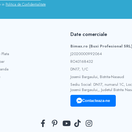
e in
Politica de Confidentialitate
Date comerciale
Bimax.ro (Buxi Profesional SRL
 Plata
J2020000992064
ar
RO43168432
manda
DN17, 1/C
e
Josenii Bargaului, Bistrita-Nasaud
Sediu Social: DN17, numarul 1C, Loca
Josenii Bargaului,, Judetul Bistrita Na
Contacteaza-ne