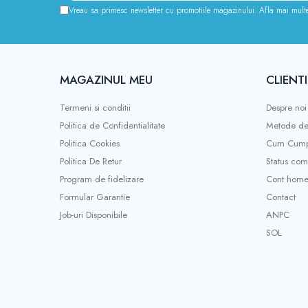
Camere
Vreau sa primesc newsletter cu promotiile magazinului. Afla mai mult
Cauciucuri
Controllere
Incarcatoare
Biciclete Electrice
MAGAZINUL MEU
CLIENTI
⬇ TIPURI
Termeni si conditii
Despre noi
Barbati
Politica de Confidentialitate
Metode de
Dama
Politica Cookies
Cum Cump
Ieftine
Politica De Retur
Status co
Pliabila
Program de fidelizare
Cont hom
Tip Scuter
Formular Garantie
Contact
⬇ MARCI
Job-uri Disponibile
ANPC
Kuba
SOL
Ztech
PIESE DE SCHIMB
Acceleratii
Acumulatori