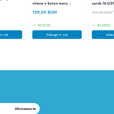
viteze + buton mers
surub (6-DZF
inainte,inapoi
129,00 RON
150,00 RON
IN STOC
IN STOC
n cos
Adauga in cos
Adau