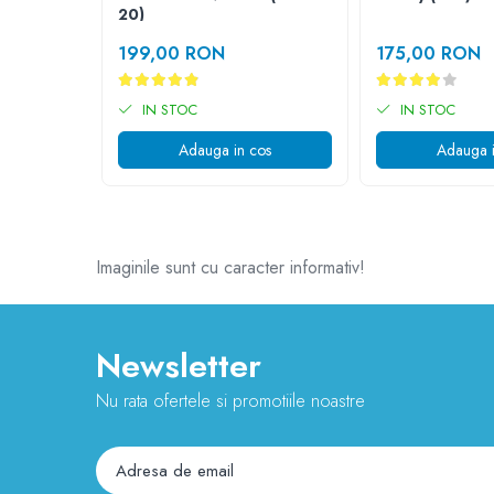
20)
25 km/h
199,00 RON
175,00 RON
45 km/h
50 km/h
IN STOC
IN STOC
Chopper
Harley
Adauga in cos
Adauga i
⬇ MARCI
➔ Geeli
➔ RDB
➔ Volta
Imaginile sunt cu caracter informativ!
➔ Z-Tech
➔ Kuba
PIESE DE SCHIMB
Newsletter
Acceleratii
Nu rata ofertele si promotiile noastre
Baterii
Baterii 48V
Baterii 60V