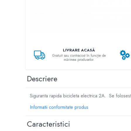
➔ Cu Remorca Fara Permis
➔ Cu Volan
➔ Fara Permis
➔ 4000W
⬇ MARCI
➔ Volta
➔ Kuba
LIVRARE ACASĂ
➔ Jinpeng/AMR
Gratuit sau contracost în funcție de
mărimea produselor.
➔ RDB
➔ Ruris
Descriere
➔ Arora
PIESE DE SCHIMB
Baterii
Siguranta rapida bicicleta electrica 2A. Se folosest
Camere
Informatii conformitate produs
Cauciucuri
Controllere
Caracteristici
Incarcatoare