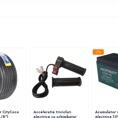
-7%
r CityCoco
Acceleratie tricicluri
Acumulator 
5/8")
electrice cu schimbator
electrice 12