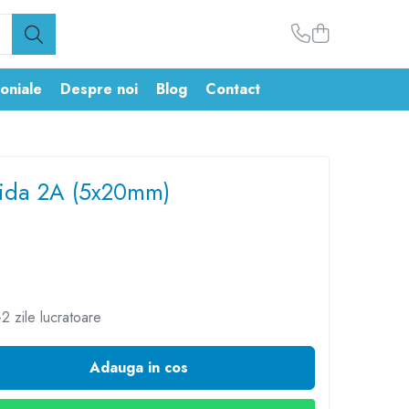
oniale
Despre noi
Blog
Contact
pida 2A (5x20mm)
2 zile lucratoare
Adauga in cos