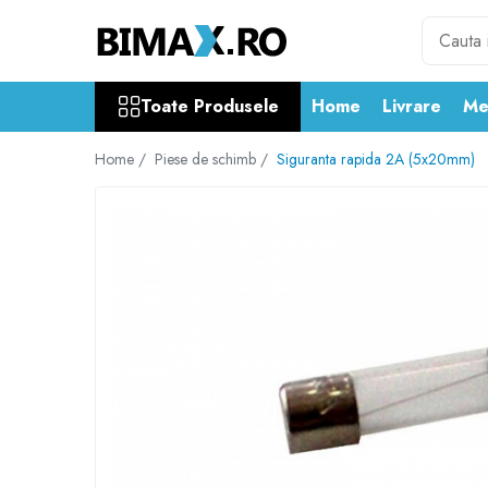
Toate Produsele
Toate Produsele
Home
Livrare
Me
Triciclete Electrice
⬇ TIPURI
Home /
Piese de schimb /
Siguranta rapida 2A (5x20mm)
➔ Cu 1 Loc
➔ Cu 2 Locuri
➔ Acoperita
➔ Adulti - Fara permis
➔ Adulti - 2 Locuri
➔ Adulti - cu Cabina
➔ Cu 3 Roti
➔ Cu Cabina
➔ Cu Cabina fara Permis
➔ Cu Cabina Inchisa
➔ Cu Remorca