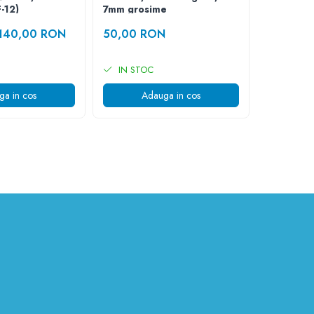
-12)
7mm grosime
Acid
140,00 RON
50,00 RON
139,00
IN STOC
IN STO
ga in cos
Adauga in cos
A