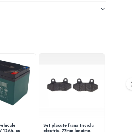
vehicule
Set placute frana triciclu
Incarcato
V 12Ah, cu
electric, 77mm lungime,
triciclet