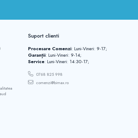
Suport clienti
)
Procesare Comenzi
: Luni-Vineri: 9-17;
Garanții
: Luni-Vineri: 9-14;
Service
: Luni-Vineri: 14:30-17;
0768 825 998
comenzi@bimax.ro
litatea
saud