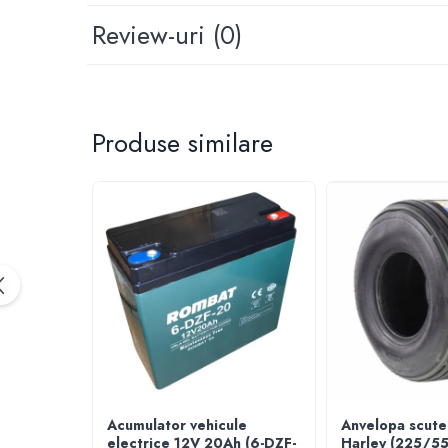
ACCESORII
Review-uri
(0)
Huse
Toate accesoriile la Triciclete
Masini Electrice
Masina Electrica RDB
Produse similare
Masina Electrica Arora
Masina Electrica 25 km/h
Masina Electrica 2 Locuri fara
Permis
Scutere Electrice
⬇ TIPURI
Cu 2 Roti
Cu 3 Roti
Cu 3 Roti fara Permis
Cu 4 Roti
Cu Pedale
Acumulator vehicule
Anvelopa scute
electrice 12V 20Ah (6-DZF-
Harley (225/5
Fara Permis