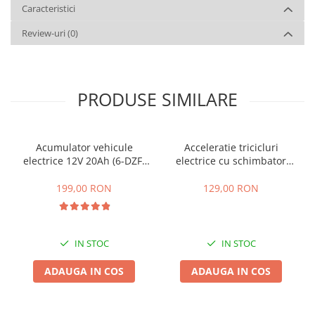
Caracteristici
Review-uri
(0)
PRODUSE SIMILARE
Acumulator vehicule
Acceleratie tricicluri
electrice 12V 20Ah (6-DZF-
electrice cu schimbator
20)
viteze + buton mers
inainte,inapoi
199,00 RON
129,00 RON
IN STOC
IN STOC
ADAUGA IN COS
ADAUGA IN COS