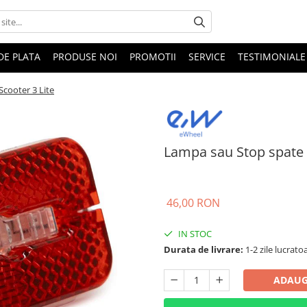
DE PLATA
PRODUSE NOI
PROMOTII
SERVICE
TESTIMONIALE
cooter 3 Lite
Lampa sau Stop spate 
46,00 RON
IN STOC
Durata de livrare:
1-2 zile lucrato
ADAUG