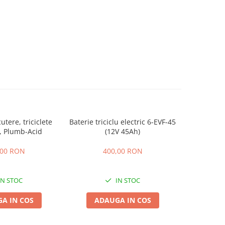
utere, triciclete
Baterie triciclu electric 6-EVF-45
Acumulator
, Plumb-Acid
(12V 45Ah)
EVF-
,00 RON
400,00 RON
4
IN STOC
IN STOC
A IN COS
ADAUGA IN COS
ADA