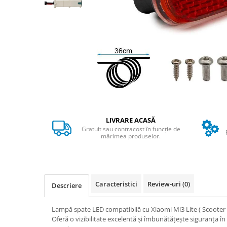
➔ Cu Remorca Fara Permis
➔ Cu Volan
➔ Fara Permis
➔ 4000W
⬇ MARCI
➔ Volta
➔ Kuba
➔ Jinpeng/AMR
➔ RDB
LIVRARE ACASĂ
➔ Ruris
Gratuit sau contracost în funcție de
➔ Arora
mărimea produselor.
PIESE DE SCHIMB
Baterii
Camere
Caracteristici
Review-uri
(0)
Descriere
Cauciucuri
Controllere
Lampă spate LED compatibilă cu Xiaomi Mi3 Lite ( Scooter 3
Incarcatoare
Oferă o vizibilitate excelentă și îmbunătățește siguranța î