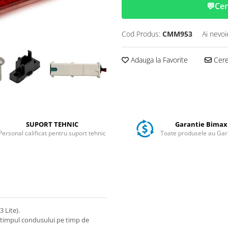
💬
Cer
Cod Produs:
CMM953
Ai nevoi
Adauga la Favorite
Cere 
SUPORT TEHNIC
Garantie Bimax
Personal calificat pentru suport tehnic
Toate produsele au Gar
 Lite).
n timpul condusului pe timp de