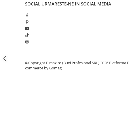
Camere
SOCIAL
URMARESTE-NE IN SOCIAL MEDIA
Cauciucuri
Controllere
Incarcatoare
Biciclete Electrice
⬇ TIPURI
Barbati
Dama
Ieftine
©Copyright Bimax.ro (Buxi Profesional SRL) 2026
Platforma E
commerce by Gomag
Pliabila
Tip Scuter
⬇ MARCI
Kuba
Ztech
PIESE DE SCHIMB
Acceleratii
Acumulatori