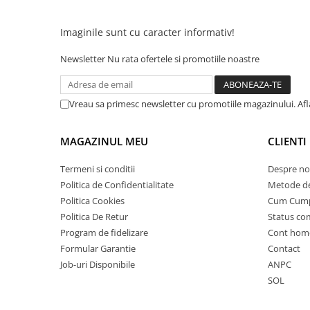
25 km/h
Imaginile sunt cu caracter informativ!
45 km/h
50 km/h
Newsletter
Nu rata ofertele si promotiile noastre
Chopper
Harley
Vreau sa primesc newsletter cu promotiile magazinului. Af
⬇ MARCI
➔ Geeli
MAGAZINUL MEU
CLIENTI
➔ RDB
➔ Volta
Termeni si conditii
Despre no
➔ Z-Tech
Politica de Confidentialitate
Metode de
➔ Kuba
Politica Cookies
Cum Cum
Politica De Retur
Status c
PIESE DE SCHIMB
Program de fidelizare
Cont hom
Acceleratii
Formular Garantie
Contact
Baterii
Job-uri Disponibile
ANPC
Baterii 48V
SOL
Baterii 60V