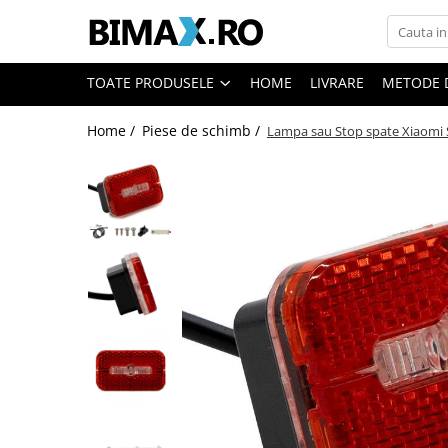
Toate Produsele
TOATE PRODUSELE
HOME
LIVRARE
METODE 
Triciclete Electrice
Home /
Piese de schimb /
Lampa sau Stop spate Xiaomi S
⬇ TIPURI
➔ Cu 1 Loc
➔ Cu 2 Locuri
➔ Acoperita
➔ Adulti - Fara permis
➔ Adulti - 2 Locuri
➔ Adulti - cu Cabina
➔ Cu 3 Roti
➔ Cu Cabina
➔ Cu Cabina fara Permis
➔ Cu Cabina Inchisa
➔ Cu Remorca