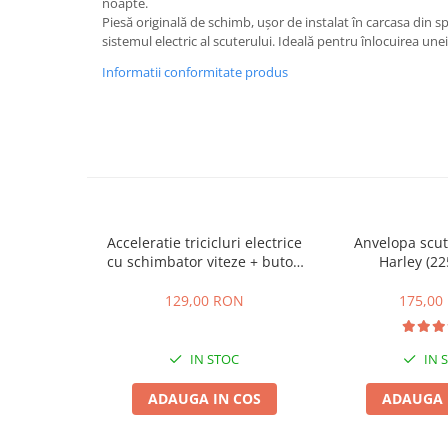
noapte.
ACCESORII
Piesă originală de schimb, ușor de instalat în carcasa din s
Huse
sistemul electric al scuterului. Ideală pentru înlocuirea une
Toate accesoriile la Triciclete
Informatii conformitate produs
Masini Electrice
Masina Electrica RDB
Masina Electrica Arora
Masina Electrica 25 km/h
Masina Electrica 2 Locuri fara
Permis
Acceleratie tricicluri electrice
Anvelopa scut
Scutere Electrice
cu schimbator viteze + buton
Harley (22
mers inainte,inapoi
⬇ TIPURI
129,00 RON
175,00
Cu 2 Roti
Cu 3 Roti
IN STOC
IN 
Cu 3 Roti fara Permis
Cu 4 Roti
ADAUGA IN COS
ADAUGA 
Cu Pedale
Fara Permis