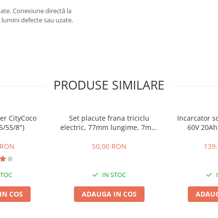
pate. Conexiune directă la
i lumini defecte sau uzate.
PRODUSE SIMILARE
er CityCoco
Set placute frana triciclu
Incarcator sc
5/55/8")
electric, 77mm lungime, 7mm
60V 20Ah
grosime
 RON
50,00 RON
139
STOC
IN STOC
IN COS
ADAUGA IN COS
ADAUG