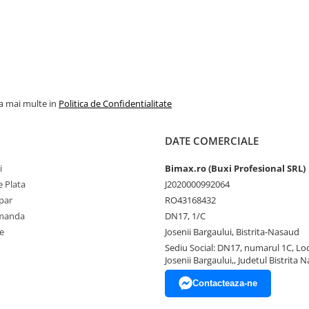
la mai multe in
Politica de Confidentialitate
DATE COMERCIALE
i
Bimax.ro (Buxi Profesional SRL)
 Plata
J2020000992064
par
RO43168432
omanda
DN17, 1/C
e
Josenii Bargaului, Bistrita-Nasaud
Sediu Social: DN17, numarul 1C, Loc
Josenii Bargaului,, Judetul Bistrita 
Contacteaza-ne