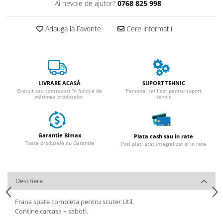
Huse
Ai nevoie de ajutor?
0768 825 998
Essential, M365, 1S
Toate accesoriile la Triciclete
PRO / PRO2
Adauga la Favorite
Cere informatii
Scooter 4 Ultra
Piese Xiaomi Scooter 5
Piese Xiaomi Scooter Elite
Piese Xiaomi Scooter 5 PLUS
LIVRARE ACASĂ
SUPORT TEHNIC
Piese Xiaomi Scooter 5 PRO
Gratuit sau contracost în funcție de
Personal calificat pentru suport
mărimea produselor.
tehnic
Piese Xiaomi Scooter 5 MAX
Piese Xiaomi Scooter 6 PRO
Piese Xiaomi Scooter 6 MAX
Garantie Bimax
Plata cash sau in rate
Piese Xiaomi Scooter 6
Toate produsele au Garantie
Poti plati atat integral cat si in rate
Scooter 4 Lite
Accesorii Trotinete
Piese Segway/Ninebot
Descriere
ES1, ES2, ES3
Frana spate completa pentru scuter Util.
Ninebot Segway ZT3 PRO
Contine carcasa + saboti.