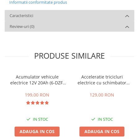
Informatii conformitate produs
Caracteristici
Review-uri
(0)
PRODUSE SIMILARE
Acumulator vehicule
Acceleratie tricicluri
electrice 12V 20Ah (6-DZF-
electrice cu schimbator
20)
viteze + buton mers
inainte,inapoi
199,00 RON
129,00 RON
IN STOC
IN STOC
ADAUGA IN COS
ADAUGA IN COS