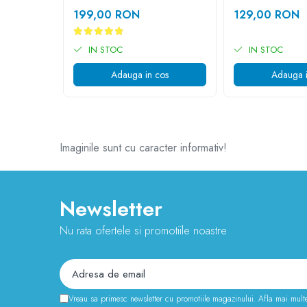
Camere
inainte,inapoi
199,00 RON
129,00 RON
Cauciucuri
Controllere
IN STOC
IN STOC
Incarcatoare
Biciclete Electrice
Adauga in cos
Adauga i
⬇ TIPURI
Barbati
Dama
Imaginile sunt cu caracter informativ!
Ieftine
Pliabila
Tip Scuter
Newsletter
⬇ MARCI
Kuba
Nu rata ofertele si promotiile noastre
Ztech
PIESE DE SCHIMB
Acceleratii
Acumulatori
Vreau sa primesc newsletter cu promotiile magazinului. Afla mai mult