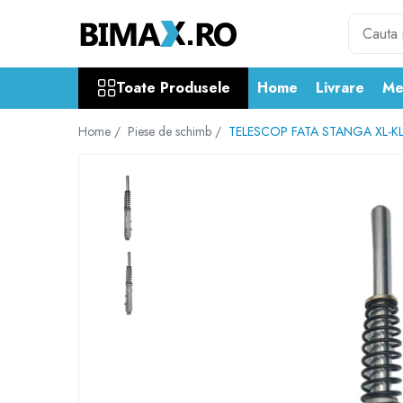
Toate Produsele
Toate Produsele
Home
Livrare
Me
Triciclete Electrice
⬇ TIPURI
Home /
Piese de schimb /
TELESCOP FATA STANGA XL-K
➔ Cu 1 Loc
➔ Cu 2 Locuri
➔ Acoperita
➔ Adulti - Fara permis
➔ Adulti - 2 Locuri
➔ Adulti - cu Cabina
➔ Cu 3 Roti
➔ Cu Cabina
➔ Cu Cabina fara Permis
➔ Cu Cabina Inchisa
➔ Cu Remorca