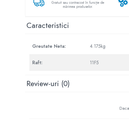
ACCESORII
Gratuit sau contracost în funcție de
mărimea produselor.
Huse
Toate accesoriile la Triciclete
Caracteristici
Masini Electrice
Masina Electrica RDB
Masina Electrica Arora
Greutate Neta:
4.175kg
Masina Electrica 25 km/h
Masina Electrica 2 Locuri fara
Raft:
11F5
Permis
Scutere Electrice
Review-uri
(0)
⬇ TIPURI
Cu 2 Roti
Cu 3 Roti
Cu 3 Roti fara Permis
Daca 
Cu 4 Roti
Cu Pedale
Fara Permis