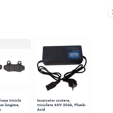
rana triciclu
Incarcator scutere,
Acumulato
mm lungime,
triciclete 60V 20Ah, Plumb-
6-EVF-58
e
Acid