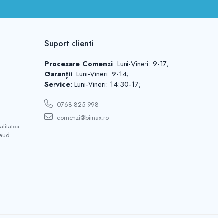
Suport clienti
)
Procesare Comenzi
: Luni-Vineri: 9-17;
Garanții
: Luni-Vineri: 9-14;
Service
: Luni-Vineri: 14:30-17;
0768 825 998
comenzi@bimax.ro
litatea
saud