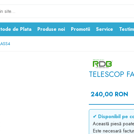
tode de Plata
Produse noi
Promotii
Service
Testim
LASS4
TELESCOP F
240,00 RON
✔ Disponibil pe c
Această piesă poat
Este necesară factur