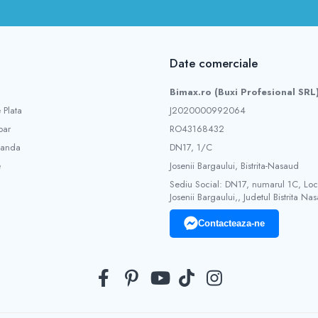
Date comerciale
Bimax.ro (Buxi Profesional SRL
 Plata
J2020000992064
ar
RO43168432
manda
DN17, 1/C
e
Josenii Bargaului, Bistrita-Nasaud
Sediu Social: DN17, numarul 1C, Loca
Josenii Bargaului,, Judetul Bistrita Na
Contacteaza-ne