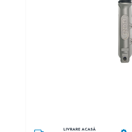
➔ Cu Remorca Fara Permis
➔ Cu Volan
➔ Fara Permis
➔ 4000W
⬇ MARCI
➔ Volta
➔ Kuba
➔ Jinpeng/AMR
➔ RDB
➔ Ruris
➔ Arora
PIESE DE SCHIMB
Baterii
Camere
Cauciucuri
Controllere
Incarcatoare
LIVRARE ACASĂ