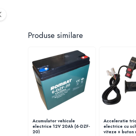
25 km/h
45 km/h
50 km/h
Chopper
Produse similare
Harley
⬇ MARCI
➔ Geeli
➔ RDB
➔ Volta
➔ Z-Tech
➔ Kuba
PIESE DE SCHIMB
Acceleratii
Baterii
Acumulator vehicule
Acceleratie tric
Baterii 48V
electrice 12V 20Ah (6-DZF-
electrice cu sc
Baterii 60V
20)
viteze + buton