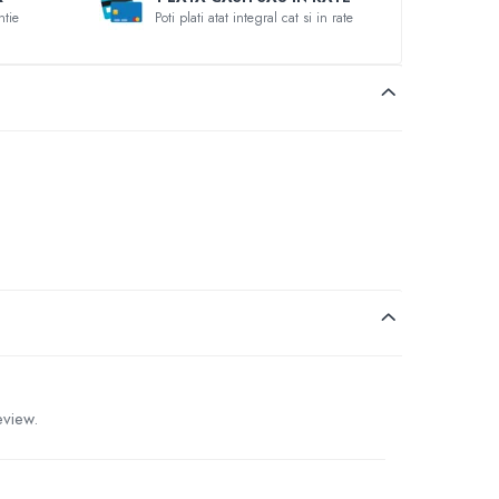
ntie
Poti plati atat integral cat si in rate
eview.