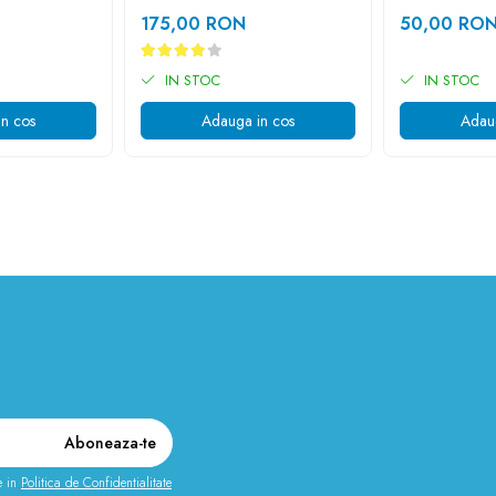
175,00 RON
50,00 RO
IN STOC
IN STOC
n cos
Adauga in cos
Adau
e in
Politica de Confidentialitate