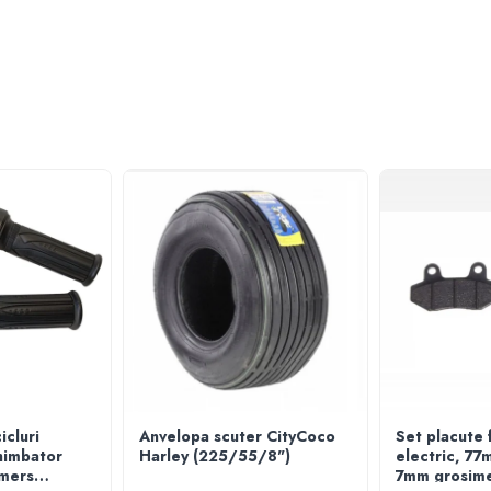
icluri
Anvelopa scuter CityCoco
Set placute f
himbator
Harley (225/55/8")
electric, 77
 mers
7mm grosim