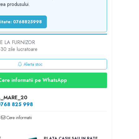
atea produsului.
ilitate: 0768825998
 LA FURNIZOR
30 zile lucratoare
Alerta stoc
Cere informatii pe WhatsApp
L_MARE_20
0768 825 998
Cere informatii
X
PLATA CASH SAU IN RATE