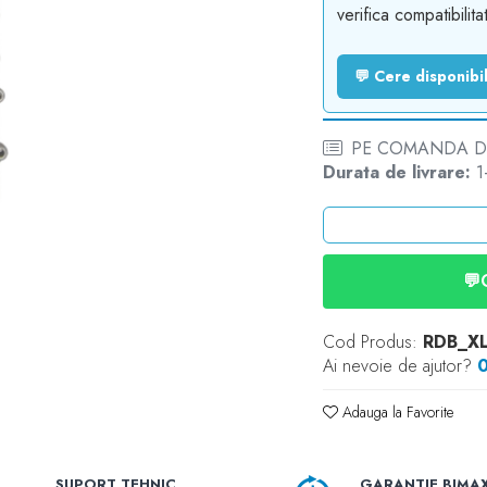
verifica compatibilit
💬 Cere disponib
PE COMANDA DE
Durata de livrare:
1-
💬
Cod Produs:
RDB_X
Ai nevoie de ajutor?
Adauga la Favorite
SUPORT TEHNIC
GARANTIE BIMA