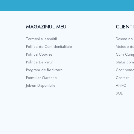
Acumulatori 24V
Acumulatori 36V
Acumulatori 48V
MAGAZINUL MEU
CLIENTI
Cauciucuri
Cauciucuri Fat Bike
Termeni si conditii
Despre noi
Camere
Politica de Confidentialitate
Metode de
Controllere
Politica Cookies
Cum Cump
Display
Politica De Retur
Status co
Incarcatoare 24V
Program de fidelizare
Cont hom
Incarcatoare 36V
Formular Garantie
Contact
Incarcatoare 48V
Job-uri Disponibile
ANPC
ACCESORII
SOL
Lumini
Kit Conversie
Piese Trotinete Electrice
PIESE UNIVERSALE
Baterie Trotineta Electrica