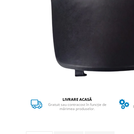
➔ Cu Remorca Fara Permis
➔ Cu Volan
➔ Fara Permis
➔ 4000W
⬇ MARCI
➔ Volta
➔ Kuba
➔ Jinpeng/AMR
➔ RDB
➔ Ruris
➔ Arora
PIESE DE SCHIMB
Baterii
LIVRARE ACASĂ
Camere
Gratuit sau contracost în funcție de
mărimea produselor.
Cauciucuri
Controllere
Incarcatoare