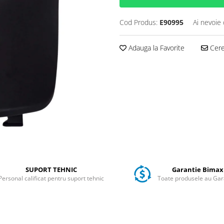
Cod Produs:
E90995
Ai nevoie 
Adauga la Favorite
Cere 
SUPORT TEHNIC
Garantie Bimax
Personal calificat pentru suport tehnic
Toate produsele au Gar