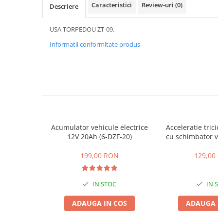
ACCESORII
Caracteristici
Review-uri
(0)
Descriere
Huse
USA TORPEDOU ZT-09.
Toate accesoriile la Triciclete
Masini Electrice
Informatii conformitate produs
Masina Electrica RDB
Masina Electrica Arora
Masina Electrica 25 km/h
Masina Electrica 2 Locuri fara
Permis
Scutere Electrice
Acumulator vehicule electrice
Acceleratie trici
12V 20Ah (6-DZF-20)
cu schimbator v
⬇ TIPURI
mers inain
Cu 2 Roti
199,00 RON
129,00
Cu 3 Roti
Cu 3 Roti fara Permis
IN STOC
IN 
Cu 4 Roti
ADAUGA IN COS
ADAUGA 
Cu Pedale
Fara Permis