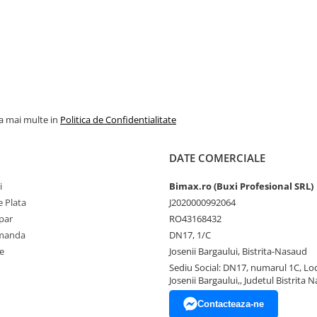
la mai multe in
Politica de Confidentialitate
DATE COMERCIALE
i
Bimax.ro (Buxi Profesional SRL)
 Plata
J2020000992064
par
RO43168432
omanda
DN17, 1/C
e
Josenii Bargaului, Bistrita-Nasaud
Sediu Social: DN17, numarul 1C, Loc
Josenii Bargaului,, Judetul Bistrita 
Contacteaza-ne