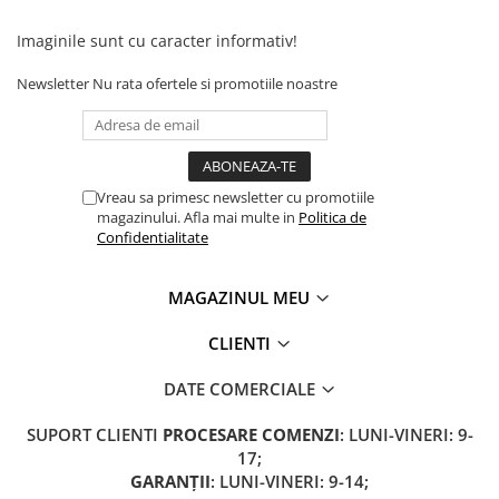
Acumulatori 24V
Imaginile sunt cu caracter informativ!
Acumulatori 36V
Acumulatori 48V
Newsletter
Nu rata ofertele si promotiile noastre
Cauciucuri
Cauciucuri Fat Bike
Camere
Controllere
Vreau sa primesc newsletter cu promotiile
Display
magazinului. Afla mai multe in
Politica de
Confidentialitate
Incarcatoare 24V
Incarcatoare 36V
MAGAZINUL MEU
Incarcatoare 48V
ACCESORII
CLIENTI
Lumini
DATE COMERCIALE
Kit Conversie
Piese Trotinete Electrice
SUPORT CLIENTI
PROCESARE COMENZI
: LUNI-VINERI: 9-
17;
PIESE UNIVERSALE
GARANȚII
: LUNI-VINERI: 9-14;
Baterie Trotineta Electrica