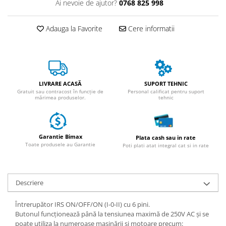
Ai nevoie de ajutor?
0768 825 998
ACCESORII
Huse
Adauga la Favorite
Cere informatii
Toate accesoriile la Triciclete
Masini Electrice
Masina Electrica RDB
Masina Electrica Arora
LIVRARE ACASĂ
SUPORT TEHNIC
Masina Electrica 25 km/h
Gratuit sau contracost în funcție de
Personal calificat pentru suport
mărimea produselor.
tehnic
Masina Electrica 2 Locuri fara
Permis
Scutere Electrice
Garantie Bimax
Plata cash sau in rate
⬇ TIPURI
Toate produsele au Garantie
Poti plati atat integral cat si in rate
Cu 2 Roti
Cu 3 Roti
Descriere
Cu 3 Roti fara Permis
Cu 4 Roti
Întrerupător IRS ON/OFF/ON (I-0-II) cu 6 pini.
Cu Pedale
Butonul funcționează până la tensiunea maximă de 250V AC și se
poate utiliza la numeroase mașinării și motoare precum:
Fara Permis