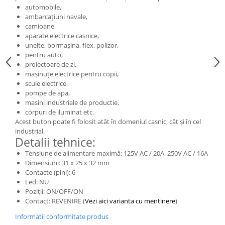
automobile,
25 km/h
ambarcațiuni navale,
45 km/h
camioane,
aparate electrice casnice,
50 km/h
unelte, bormașina, flex, polizor,
Chopper
pentru auto,
Harley
proiectoare de zi,
mașinuțe electrice pentru copii,
⬇ MARCI
scule electrice,
➔ Geeli
pompe de apa,
masini industriale de productie,
➔ RDB
corpuri de iluminat etc.
➔ Volta
Acest buton poate fi folosit atât în domeniul casnic, cât și în cel
industrial.
➔ Z-Tech
Detalii tehnice:
➔ Kuba
Tensiune de alimentare maximă: 125V AC / 20A, 250V AC / 16A
PIESE DE SCHIMB
Dimensiuni: 31 x 25 x 32 mm
Contacte (pini): 6
Acceleratii
Led: NU
Baterii
Poziții: ON/OFF/ON
Baterii 48V
Contact: REVENIRE (
Vezi aici varianta cu mentinere
)
Baterii 60V
Informatii conformitate produs