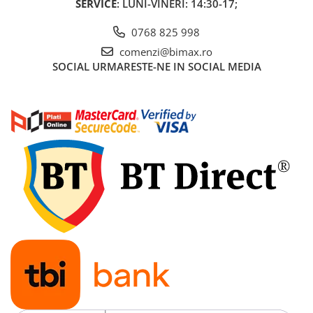
SERVICE
: LUNI-VINERI: 14:30-17;
Cauciuc Trotineta Electrica
0768 825 998
Camera Trotineta Electrica
Incarcator Trotineta Electrica
comenzi@bimax.ro
SOCIAL
URMARESTE-NE IN SOCIAL MEDIA
Controller Trotineta Electrica
Acceleratie Trotineta Electrica
Display/Ecran Trotineta Electrica
Motor Trotineta Electrica
Kit Frână Hidraulică
Franare Trotineta Electrica
Aparatori Noroi Trotineta Electrica
Electrice Diverse, Contacte,
Butoane
Lumini Trotinete Electrice
Piese Kugoo
Kukirin M4 MAX
Kukirin S1 MAX 2025-2026
KuKirin G2