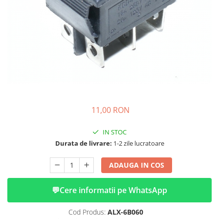
➔ Cu Remorca Fara Permis
➔ Cu Volan
➔ Fara Permis
➔ 4000W
⬇ MARCI
➔ Volta
➔ Kuba
➔ Jinpeng/AMR
➔ RDB
11,00 RON
➔ Ruris
➔ Arora
IN STOC
PIESE DE SCHIMB
Durata de livrare:
1-2 zile lucratoare
Baterii
ADAUGA IN COS
Camere
Cauciucuri
💬
Cere informatii pe WhatsApp
Controllere
Incarcatoare
Cod Produs:
ALX-6B060