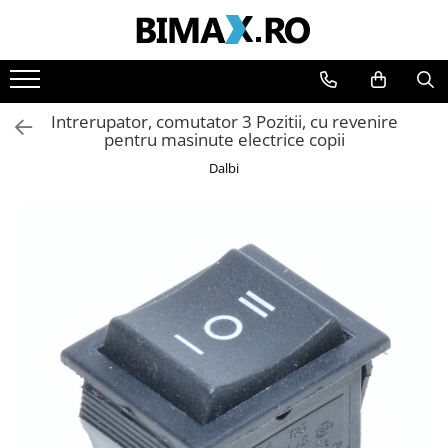
Toate Produsele
Triciclete Electrice
Intrerupator, comutator 3 Pozitii, cu revenire
⬇ TIPURI
pentru masinute electrice copii
➔ Cu 1 Loc
Dalbi
➔ Cu 2 Locuri
➔ Acoperita
➔ Adulti - Fara permis
➔ Adulti - 2 Locuri
➔ Adulti - cu Cabina
➔ Cu 3 Roti
➔ Cu Cabina
➔ Cu Cabina fara Permis
➔ Cu Cabina Inchisa
➔ Cu Remorca