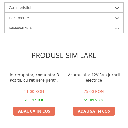
Camere
Caracteristici
Cauciucuri
Controllere
Documente
Incarcatoare
Review-uri
(0)
Biciclete Electrice
⬇ TIPURI
Barbati
PRODUSE SIMILARE
Dama
Ieftine
Pliabila
Intrerupator, comutator 3
Acumulator 12V 5Ah jucarii
Tip Scuter
Pozitii, cu retinere pentru
electrice
⬇ MARCI
masinute electrice copii
11,00 RON
75,00 RON
Kuba
IN STOC
IN STOC
Ztech
PIESE DE SCHIMB
ADAUGA IN COS
ADAUGA IN COS
Acceleratii
Acumulatori