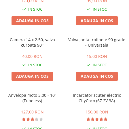
120,00 RON
99,00 RON
IN STOC
IN STOC
ADAUGA IN COS
ADAUGA IN COS
Camera 14 x 2.50, valva
Valva janta trotinete 90 grade
curbata 90°
- Universala
40,00 RON
15,00 RON
IN STOC
IN STOC
ADAUGA IN COS
ADAUGA IN COS
Anvelopa moto 3.00 - 10"
Incarcator scuter electric
(Tubeless)
CityCoco (67.2V,3A)
127,00 RON
150,00 RON
IN STOC
IN STOC