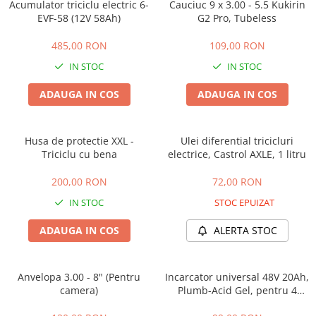
Huse
Acumulator triciclu electric 6-
Cauciuc 9 x 3.00 - 5.5 Kukirin
Essential, M365, 1S
EVF-58 (12V 58Ah)
G2 Pro, Tubeless
Toate accesoriile la Triciclete
PRO / PRO2
485,00 RON
109,00 RON
Scooter 4 Ultra
Piese Xiaomi Scooter 5
IN STOC
IN STOC
Piese Xiaomi Scooter Elite
ADAUGA IN COS
ADAUGA IN COS
Piese Xiaomi Scooter 5 PLUS
Piese Xiaomi Scooter 5 PRO
Piese Xiaomi Scooter 5 MAX
Husa de protectie XXL -
Ulei diferential tricicluri
Triciclu cu bena
electrice, Castrol AXLE, 1 litru
Piese Xiaomi Scooter 6 PRO
Piese Xiaomi Scooter 6 MAX
200,00 RON
72,00 RON
Piese Xiaomi Scooter 6
IN STOC
STOC EPUIZAT
Scooter 4 Lite
ADAUGA IN COS
ALERTA STOC
Accesorii Trotinete
Piese Segway/Ninebot
ES1, ES2, ES3
Anvelopa 3.00 - 8" (Pentru
Incarcator universal 48V 20Ah,
camera)
Plumb-Acid Gel, pentru 4
Ninebot Segway ZT3 PRO
baterii de 20-23Ah