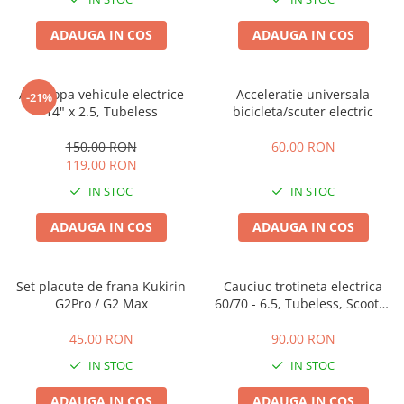
ADAUGA IN COS
ADAUGA IN COS
Anvelopa vehicule electrice
Acceleratie universala
-21%
14" x 2.5, Tubeless
bicicleta/scuter electric
150,00 RON
60,00 RON
119,00 RON
IN STOC
IN STOC
ADAUGA IN COS
ADAUGA IN COS
Set placute de frana Kukirin
Cauciuc trotineta electrica
G2Pro / G2 Max
60/70 - 6.5, Tubeless, Scooter
5
45,00 RON
90,00 RON
IN STOC
IN STOC
ADAUGA IN COS
ADAUGA IN COS