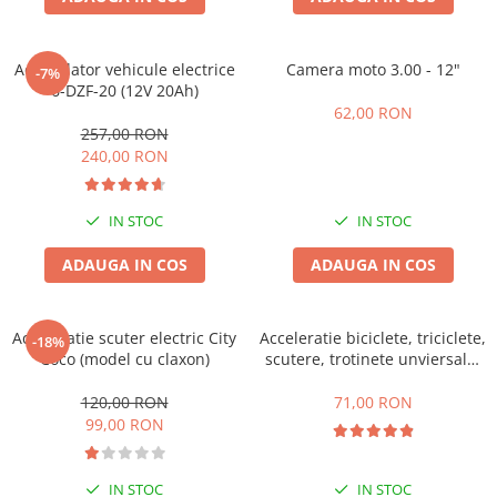
Acumulator vehicule electrice
Camera moto 3.00 - 12"
-7%
6-DZF-20 (12V 20Ah)
62,00 RON
257,00 RON
240,00 RON
IN STOC
IN STOC
ADAUGA IN COS
ADAUGA IN COS
Acceleratie scuter electric City
Acceleratie biciclete, triciclete,
-18%
Coco (model cu claxon)
scutere, trotinete unviersala,
simpla cu 3 fire
120,00 RON
71,00 RON
99,00 RON
IN STOC
IN STOC