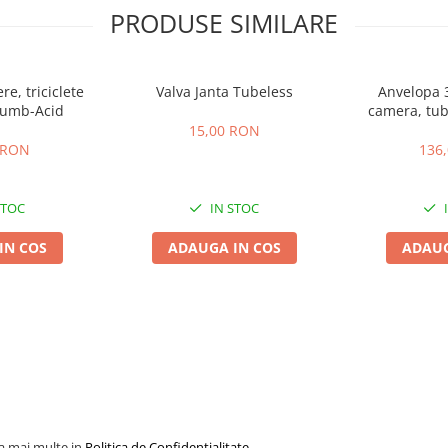
PRODUSE SIMILARE
re, triciclete
Valva Janta Tubeless
Anvelopa 3
lumb-Acid
camera, tube
electrice, s
15,00 RON
 RON
136
STOC
IN STOC
IN COS
ADAUGA IN COS
ADAUG
la mai multe in
Politica de Confidentialitate