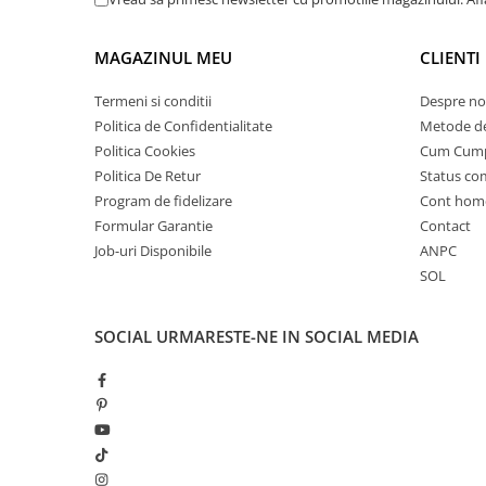
25 km/h
45 km/h
MAGAZINUL MEU
CLIENTI
50 km/h
Termeni si conditii
Despre no
Chopper
Politica de Confidentialitate
Metode de
Harley
Politica Cookies
Cum Cum
⬇ MARCI
Politica De Retur
Status c
➔ Geeli
Program de fidelizare
Cont hom
Formular Garantie
Contact
➔ RDB
Job-uri Disponibile
ANPC
➔ Volta
SOL
➔ Z-Tech
➔ Kuba
SOCIAL
URMARESTE-NE IN SOCIAL MEDIA
PIESE DE SCHIMB
Acceleratii
Baterii
Baterii 48V
Baterii 60V