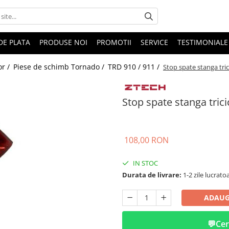
DE PLATA
PRODUSE NOI
PROMOTII
SERVICE
TESTIMONIALE
or /
Piese de schimb Tornado /
TRD 910 / 911 /
Stop spate stanga tri
Stop spate stanga tric
108,00 RON
IN STOC
Durata de livrare:
1-2 zile lucrato
ADAUG
💬
Cer