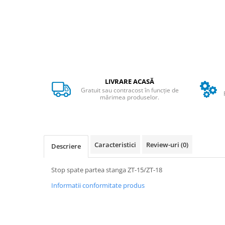
➔ Cu Remorca Fara Permis
➔ Cu Volan
➔ Fara Permis
➔ 4000W
⬇ MARCI
➔ Volta
LIVRARE ACASĂ
➔ Kuba
Gratuit sau contracost în funcție de
➔ Jinpeng/AMR
mărimea produselor.
➔ RDB
➔ Ruris
➔ Arora
Caracteristici
Review-uri
(0)
Descriere
PIESE DE SCHIMB
Baterii
Stop spate partea stanga ZT-15/ZT-18
Camere
Informatii conformitate produs
Cauciucuri
Controllere
Incarcatoare