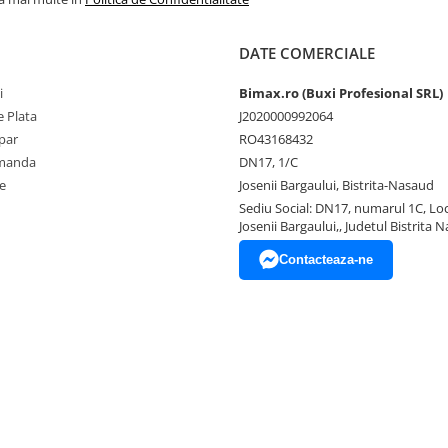
DATE COMERCIALE
i
Bimax.ro (Buxi Profesional SRL)
 Plata
J2020000992064
par
RO43168432
omanda
DN17, 1/C
e
Josenii Bargaului, Bistrita-Nasaud
Sediu Social: DN17, numarul 1C, Loc
Josenii Bargaului,, Judetul Bistrita 
Contacteaza-ne