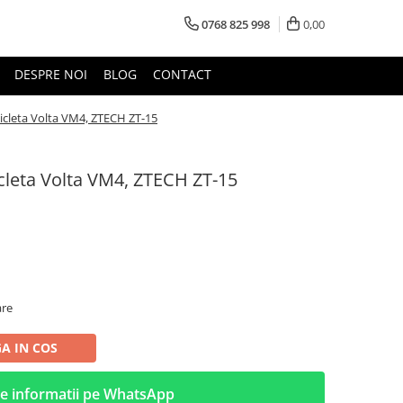
0768 825 998
0,00
DESPRE NOI
BLOG
CONTACT
cicleta Volta VM4, ZTECH ZT-15
icleta Volta VM4, ZTECH ZT-15
are
A IN COS
e informatii pe WhatsApp