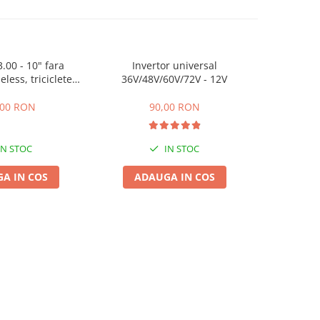
.00 - 10" fara
Invertor universal
Camera
less, triciclete
36V/48V/60V/72V - 12V
cutere electrice
,00 RON
90,00 RON
IN STOC
IN STOC
A IN COS
ADAUGA IN COS
ADA