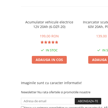
ACCESORII
Huse
Toate accesoriile la Triciclete
Masini Electrice
Acumulator vehicule electrice
Incarcator scute
12V 20Ah (6-DZF-20)
60V 20Ah, P
Masina Electrica RDB
Masina Electrica Arora
199,00 RON
139,00
Masina Electrica 25 km/h
Masina Electrica 2 Locuri fara
IN STOC
IN 
Permis
ADAUGA IN COS
ADAUGA 
Scutere Electrice
⬇ TIPURI
Cu 2 Roti
Cu 3 Roti
Imaginile sunt cu caracter informativ!
Cu 3 Roti fara Permis
Newsletter
Nu rata ofertele si promotiile noastre
Cu 4 Roti
Cu Pedale
Fara Permis
Vreau sa primesc newsletter cu promotiile magazinului. Af