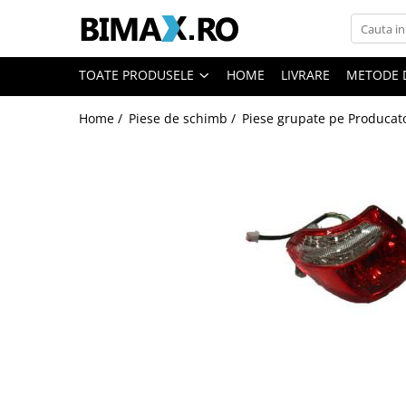
Toate Produsele
TOATE PRODUSELE
HOME
LIVRARE
METODE 
Triciclete Electrice
Home /
Piese de schimb /
Piese grupate pe Producat
⬇ TIPURI
➔ Cu 1 Loc
➔ Cu 2 Locuri
➔ Acoperita
➔ Adulti - Fara permis
➔ Adulti - 2 Locuri
➔ Adulti - cu Cabina
➔ Cu 3 Roti
➔ Cu Cabina
➔ Cu Cabina fara Permis
➔ Cu Cabina Inchisa
➔ Cu Remorca