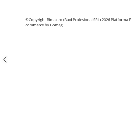
Camere
Cauciucuri
Controllere
©Copyright Bimax.ro (Buxi Profesional SRL) 2026
Platforma E
Incarcatoare
commerce by Gomag
Biciclete Electrice
⬇ TIPURI
Barbati
Dama
Ieftine
Pliabila
Tip Scuter
⬇ MARCI
Kuba
Ztech
PIESE DE SCHIMB
Acceleratii
Acumulatori