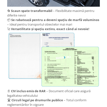
KuKirin G2 MASTER
Kukirin G2 MAX
🔄
Scaun spate transformabil
– Flexibilitate maximă pentru
diferite nevoi
KuKirin G2 PRO
📦
Se rabatează pentru a deveni spațiu de marfă voluminos
KuKirin G3 PRO
– Ideal pentru transportul obiectelor mai mari
Kukirin G4 (2025)
🚀
Versatilitate și spațiu extins, exact când ai nevoie!
KuKirin S1 PRO
Kugoo S1
Kugoo G2 Pro
Piese Xiaomi
Scooter 3 (Mi3)
Scooter 3 Lite (Mi3 Lite)
Scooter 4 PRO (Mi4 PRO)
Essential, M365, 1S
PRO / PRO2
📄
CIV inclus emis de RAR
– Document oficial care asigură
Scooter 4 Ultra
legalitatea vehiculului
Piese Xiaomi Scooter 5
🛣️
Circuli legal pe drumurile publice
– Totul conform
Piese Xiaomi Scooter Elite
reglementărilor în vigoare