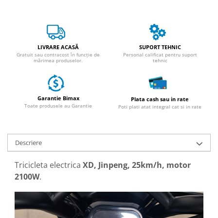
25 km/h
45 km/h
50 km/h
LIVRARE ACASĂ
SUPORT TEHNIC
Chopper
Gratuit sau contracost în funcție de
Personal calificat pentru suport
mărimea produselor.
tehnic
Harley
⬇ MARCI
➔ Geeli
Garantie Bimax
Plata cash sau in rate
➔ RDB
Toate produsele au Garantie
Poti plati atat integral cat si in rate
➔ Volta
➔ Z-Tech
➔ Kuba
Descriere
PIESE DE SCHIMB
Tricicleta electrica
XD, Jinpeng, 25km/h, motor
Acceleratii
2100W
.
Baterii
Baterii 48V
Baterii 60V