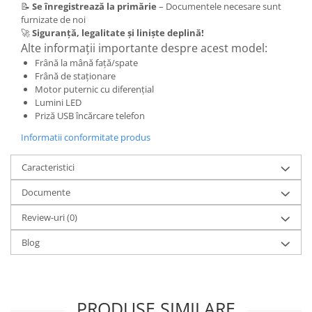
📝
Se înregistrează la primărie
– Documentele necesare sunt
Piese Xiaomi Scooter 5 PLUS
furnizate de noi
Piese Xiaomi Scooter 5 PRO
🚀
Siguranță, legalitate și liniște deplină!
Piese Xiaomi Scooter 5 MAX
Alte informații importante despre acest model:
Piese Xiaomi Scooter 6 PRO
Frână la mână față/spate
Frână de staționare
Piese Xiaomi Scooter 6 MAX
Motor puternic cu diferențial
Piese Xiaomi Scooter 6
Lumini LED
Priză USB încărcare telefon
Scooter 4 Lite
Accesorii Trotinete
Informatii conformitate produs
Piese Segway/Ninebot
Caracteristici
ES1, ES2, ES3
Documente
Ninebot Segway ZT3 PRO
Piese de Schimb
Review-uri
(0)
Senzori Pedelec
Blog
Becuri
Piese Hoverboard
Piese masinute electrice copii
PRODUSE SIMILARE