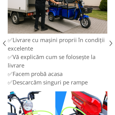
Acumulatori 24V
Acumulatori 36V
Acumulatori 48V
Cauciucuri
Cauciucuri Fat Bike
Camere
✅Livrare cu mașini proprii în condiții
Controllere
excelente
Display
✅Vă explicăm cum se folosește la
Incarcatoare 24V
Incarcatoare 36V
livrare
Incarcatoare 48V
✅Facem probă acasa
ACCESORII
✅Descarcăm singuri pe rampe
Lumini
Kit Conversie
Piese Trotinete Electrice
PIESE UNIVERSALE
Baterie Trotineta Electrica