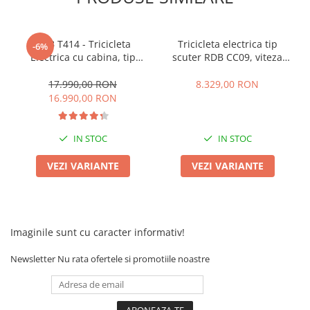
Franare
Relee
RDB T414 - Tricicleta
Tricicleta electrica tip
-6%
Pedale si accesorii
Electrica cu cabina, tip
scuter RDB CC09, viteza
masina electrica cu 3 roti ,
25km/h fara permis, motor
Mecanica
viteza max 25km/h, 1000W,
2000W, autonomie 30-50km
17.990,00 RON
8.329,00 RON
Conectori - Sigurante
2 locuri, baterie 60V 52Ah,
16.990,00 RON
autonomie maxima 69km
Spite
Tranzistori Mosfet - Senzori
IN STOC
IN STOC
Invertor tensiune
VEZI VARIANTE
VEZI VARIANTE
Piese Trotineta Electrica - grupate
pe Brand
Piese tricicluri electrice univerale
Imaginile sunt cu caracter informativ!
Piese Trotinete Electrice
Universale
Newsletter
Nu rata ofertele si promotiile noastre
Piese Scutere Electrice universale
Incarcatoare