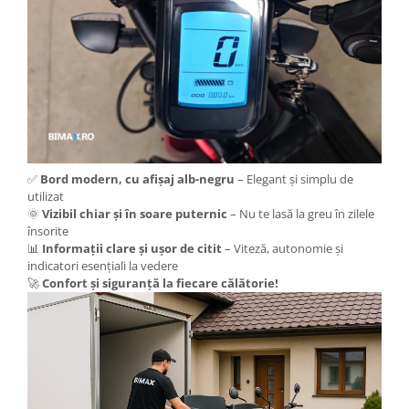
Camere
Cauciucuri
Controllere
Incarcatoare
Biciclete Electrice
⬇ TIPURI
Barbati
Dama
✅
Bord modern, cu afișaj alb-negru
– Elegant și simplu de
Ieftine
utilizat
🌞
Vizibil chiar și în soare puternic
– Nu te lasă la greu în zilele
Pliabila
însorite
Tip Scuter
📊
Informații clare și ușor de citit
– Viteză, autonomie și
indicatori esențiali la vedere
⬇ MARCI
🚀
Confort și siguranță la fiecare călătorie!
Kuba
Ztech
PIESE DE SCHIMB
Acceleratii
Acumulatori