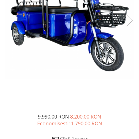
➔ Cu Remorca Fara Permis
➔ Cu Volan
➔ Fara Permis
➔ 4000W
⬇ MARCI
➔ Volta
➔ Kuba
➔ Jinpeng/AMR
➔ RDB
➔ Ruris
➔ Arora
PIESE DE SCHIMB
Baterii
Camere
9.990,00 RON
8.200,00 RON
Cauciucuri
Economisesti:
1.790,00
RON
Controllere
Incarcatoare
🪪