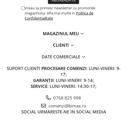
Acceleratii
Vreau sa primesc newsletter cu promotiile
Acumulatori
magazinului. Afla mai multe in
Politica de
Confidentialitate
Anvelope si camere
Controllere
MAGAZINUL MEU
Display / Bord
CLIENTI
Motoare
Piese grupate pe Producator
DATE COMERCIALE
Accesorii
SUPORT CLIENTI
PROCESARE COMENZI
: LUNI-VINERI: 9-
Huse / Parbrize
17;
Toamna-Iarna
GARANȚII
: LUNI-VINERI: 9-14;
SERVICE
: LUNI-VINERI: 14:30-17;
Oglinzi
Antifurturi
0768 825 998
Cosuri, Cutii, Scaune
comenzi@bimax.ro
SOCIAL
URMARESTE-NE IN SOCIAL MEDIA
Suport Telefoane
Pompe