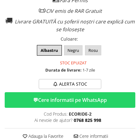
Fără Permis
ACCESORII
📜
CIV emis de RAR Gratuit
Huse
🚚
Toate accesoriile la Triciclete
Livrare GRATUITĂ cu șoferii noștri care explică cum
Masini Electrice
se folosește
Masina Electrica RDB
Culoare
:
Masina Electrica Arora
Albastru
Negru
Rosu
Masina Electrica 25 km/h
STOC EPUIZAT
Masina Electrica 2 Locuri fara
Durata de livrare:
1-7 zile
Permis
Scutere Electrice
ALERTA STOC
⬇ TIPURI
Cu 2 Roti
💬
Cere informatii pe WhatsApp
Cu 3 Roti
Cod Produs:
ECORIDE-2
Cu 3 Roti fara Permis
Ai nevoie de ajutor?
0768 825 998
Cu 4 Roti
Cu Pedale
Adauga la Favorite
Cere informatii
Fara Permis