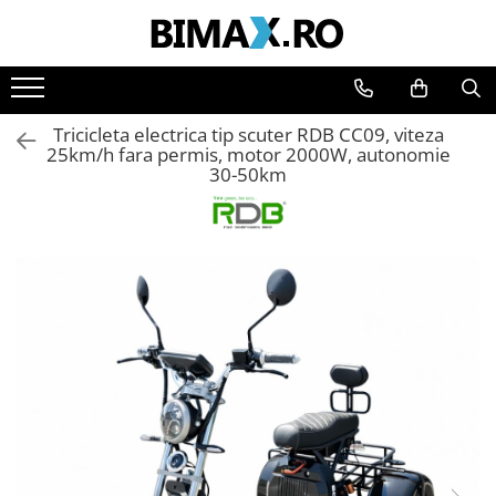
Toate Produsele
Triciclete Electrice
Tricicleta electrica tip scuter RDB CC09, viteza
⬇ TIPURI
25km/h fara permis, motor 2000W, autonomie
30-50km
➔ Cu 1 Loc
➔ Cu 2 Locuri
➔ Acoperita
➔ Adulti - Fara permis
➔ Adulti - 2 Locuri
➔ Adulti - cu Cabina
➔ Cu 3 Roti
➔ Cu Cabina
➔ Cu Cabina fara Permis
➔ Cu Cabina Inchisa
➔ Cu Remorca