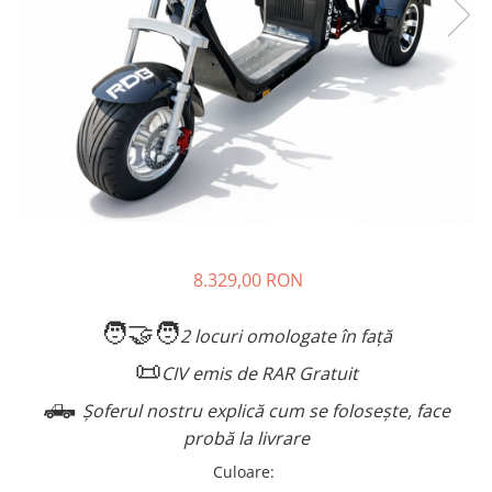
➔ Cu Remorca Fara Permis
➔ Cu Volan
➔ Fara Permis
➔ 4000W
⬇ MARCI
➔ Volta
➔ Kuba
➔ Jinpeng/AMR
➔ RDB
➔ Ruris
8.329,00 RON
➔ Arora
PIESE DE SCHIMB
🧑‍🤝‍🧑
2 locuri omologate în față
Baterii
📜
CIV emis de RAR Gratuit
Camere
🛻
Șoferul nostru explică cum se folosește, face
Cauciucuri
probă la livrare
Controllere
Incarcatoare
Culoare
: