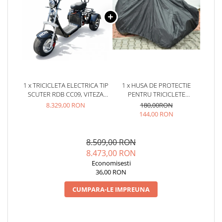
Acumulatori 24V
Acumulatori 36V
Acumulatori 48V
Cauciucuri
Cauciucuri Fat Bike
Camere
Controllere
1 x TRICICLETA ELECTRICA TIP
1 x HUSA DE PROTECTIE
SCUTER RDB CC09, VITEZA
PENTRU TRICICLETE
Display
25KM/H FARA PERMIS,
ELECTRICE (2 LOCURI)
8.329,00 RON
180,00RON
Incarcatoare 24V
MOTOR 2000W, AUTONOMIE
144,00 RON
30-50KM
Incarcatoare 36V
Incarcatoare 48V
8.509,00 RON
ACCESORII
8.473,00 RON
Lumini
Economisesti
36,00 RON
Kit Conversie
CUMPARA-LE IMPREUNA
Piese Trotinete Electrice
PIESE UNIVERSALE
Baterie Trotineta Electrica