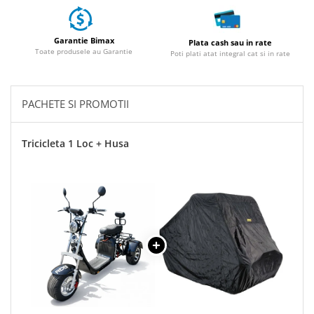
25 km/h
45 km/h
Garantie Bimax
Plata cash sau in rate
Toate produsele au Garantie
50 km/h
Poti plati atat integral cat si in rate
Chopper
Harley
PACHETE SI PROMOTII
⬇ MARCI
➔ Geeli
Tricicleta 1 Loc + Husa
➔ RDB
➔ Volta
➔ Z-Tech
➔ Kuba
PIESE DE SCHIMB
Acceleratii
Baterii
Baterii 48V
Baterii 60V