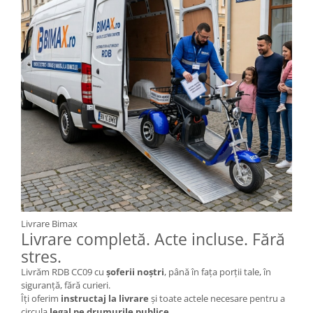
Piese de schimb Tornado
Piese de schimb Volta
Piese de schimb scutere City Coco
(Harley)
Piese de schimb Electroride /
OUDIE
Piese de Schimb RDB
Piese de Schimb Jinpeng
Piese de schimb Arora
Piese scutere universale
Senzori, intrerupatoare, electrice
Livrare Bimax
Baterie Scuter Electric
Livrare completă. Acte incluse. Fără
stres.
Cauciuc Scuter Electric
Livrăm RDB CC09 cu
șoferii noștri
, până în fața porții tale, în
Controller Scuter Electric
siguranță, fără curieri.
Incarcator Scuter Electric
Îți oferim
instructaj la livrare
și toate actele necesare pentru a
circula
legal pe drumurile publice
.