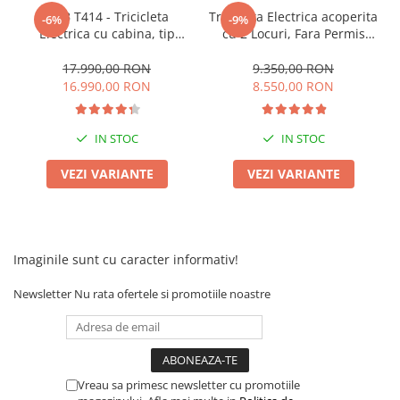
RDB T414 - Tricicleta
Tricicleta Electrica acoperita
-6%
-9%
Electrica cu cabina, tip
cu 2 Locuri, Fara Permis
masina electrica cu 3 roti ,
(viteza max 25km/h), KUBA
viteza max 25km/h, 1000W,
Optimus Ultra, Omologata,
17.990,00 RON
9.350,00 RON
2 locuri, baterie 60V 52Ah,
CIV Gratuit
16.990,00 RON
8.550,00 RON
autonomie maxima 69km
IN STOC
IN STOC
VEZI VARIANTE
VEZI VARIANTE
Imaginile sunt cu caracter informativ!
Newsletter
Nu rata ofertele si promotiile noastre
Vreau sa primesc newsletter cu promotiile