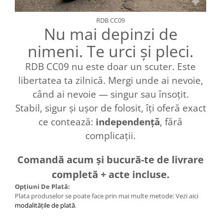
RDB CC09
Nu mai depinzi de
nimeni. Te urci și pleci.
RDB CC09 nu este doar un scuter. Este
libertatea ta zilnică. Mergi unde ai nevoie,
când ai nevoie — singur sau însoțit.
Stabil, sigur și ușor de folosit, îți oferă exact
ce contează:
independență
, fără
complicații.
Comandă acum și bucură-te de livrare
completă + acte incluse.
Opțiuni De Plată:
Plata produselor se poate face prin mai multe metode: Vezi aici
modalitățile de plată
.