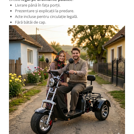
Acceleratie Scuter Electric
Livrare până în fața porții.
Prezentare și explicații la predare.
Camera Scuter Electric
Acte incluse pentru circulație legală.
Roti, Ax
Fără bătăi de cap.