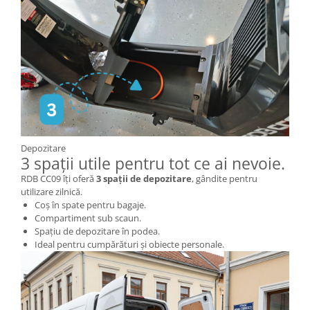
Oglinzi Triciclu Electric
Frână Triciclu Electric
Baterie Tricicleta Electrica
Ulei Diferential Triciclu Electric
Comenzi Ghidon Triciclu Electric
Incarcator Triciclu Electric
Camera Tricicleta Electrica
Depozitare
Cauciuc Tricicleta Electrica
3 spații utile pentru tot ce ai nevoie.
Controller Tricicleta Electrica
RDB CC09 îți oferă
3 spații de depozitare
, gândite pentru
utilizare zilnică.
Acceleratie Triciclu Electric
Coș în spate pentru bagaje.
Lumini Tricicluri Electrice
Compartiment sub scaun.
Spațiu de depozitare în podea.
Roti, Axe
Ideal pentru cumpărături și obiecte personale.
Cauta piese după Marcă/Model
Piese de Schimb Z-TECH
Piese de schimb KUBA / RKS