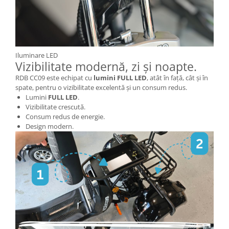
Diverse Electronice
Husa Tricicleta Electrica
Lumini Bicicleta
Iluminare LED
Aparatori Noroi Bicicleta
Vizibilitate modernă, zi și noapte.
Trolii Electrice
RDB CC09 este echipat cu
lumini FULL LED
, atât în față, cât și în
spate, pentru o vizibilitate excelentă și un consum redus.
Accesorii Triciclete Electrice
Lumini
FULL LED
.
Casti Bike-Moto
Vizibilitate crescută.
Consum redus de energie.
Accesorii Trotinete
Design modern.
Produse Resigilate
BMS-uri
Scule si intretinere
Promotiile Lunii
Resigilate
Piese Triciclete Universale
Suspensii Triciclu Electric