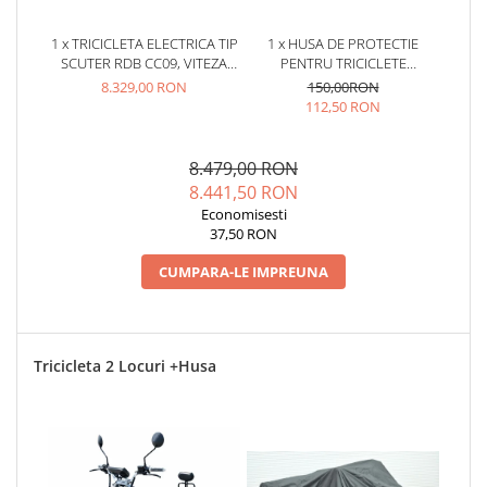
Camere
Cauciucuri
1 x TRICICLETA ELECTRICA TIP
1 x HUSA DE PROTECTIE
Controllere
SCUTER RDB CC09, VITEZA
PENTRU TRICICLETE
25KM/H FARA PERMIS,
ELECTRICE (1 LOC)
8.329,00 RON
150,00RON
Incarcatoare
MOTOR 2000W, AUTONOMIE
112,50 RON
Biciclete Electrice
30-50KM
⬇ TIPURI
8.479,00 RON
Barbati
8.441,50 RON
Dama
Economisesti
37,50 RON
Ieftine
Pliabila
CUMPARA-LE IMPREUNA
Tip Scuter
⬇ MARCI
Kuba
Tricicleta 2 Locuri +Husa
Ztech
PIESE DE SCHIMB
Acceleratii
Acumulatori