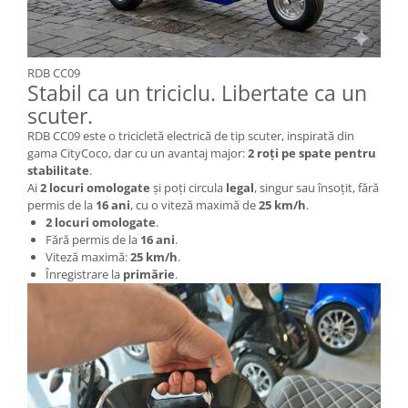
KuKirin G2 MASTER
Kukirin G2 MAX
KuKirin G2 PRO
RDB CC09
KuKirin G3 PRO
Stabil ca un triciclu. Libertate ca un
Kukirin G4 (2025)
scuter.
KuKirin S1 PRO
RDB CC09 este o tricicletă electrică de tip scuter, inspirată din
gama CityCoco, dar cu un avantaj major:
2 roți pe spate pentru
Kugoo S1
stabilitate
.
Kugoo G2 Pro
Ai
2 locuri omologate
și poți circula
legal
, singur sau însoțit, fără
Piese Xiaomi
permis de la
16 ani
, cu o viteză maximă de
25 km/h
.
2 locuri omologate
.
Scooter 3 (Mi3)
Fără permis de la
16 ani
.
Scooter 3 Lite (Mi3 Lite)
Viteză maximă:
25 km/h
.
Înregistrare la
primărie
.
Scooter 4 PRO (Mi4 PRO)
Essential, M365, 1S
PRO / PRO2
Scooter 4 Ultra
Piese Xiaomi Scooter 5
Piese Xiaomi Scooter Elite