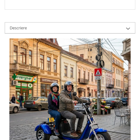
Cauciuc Trotineta Electrica
Camera Trotineta Electrica
Incarcator Trotineta Electrica
Descriere
Controller Trotineta Electrica
Acceleratie Trotineta Electrica
Display/Ecran Trotineta Electrica
Motor Trotineta Electrica
Kit Frână Hidraulică
Franare Trotineta Electrica
Aparatori Noroi Trotineta Electrica
Electrice Diverse, Contacte,
Butoane
Lumini Trotinete Electrice
Piese Kugoo
Kukirin M4 MAX
Kukirin S1 MAX 2025-2026
KuKirin G2