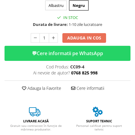
ACCESORII
Albastru
Negru
Huse
IN STOC
Toate accesoriile la Triciclete
Durata de livrare:
1-10 zile lucratoare
Masini Electrice
Masina Electrica RDB
ADAUGA IN COS
Masina Electrica Arora
💬
Cere informatii pe WhatsApp
Masina Electrica 25 km/h
Masina Electrica 2 Locuri fara
Cod Produs:
CC09-4
Permis
Ai nevoie de ajutor?
0768 825 998
Scutere Electrice
⬇ TIPURI
Adauga la Favorite
Cere informatii
Cu 2 Roti
Cu 3 Roti
Cu 3 Roti fara Permis
Cu 4 Roti
LIVRARE ACASĂ
SUPORT TEHNIC
Gratuit sau contracost în funcție de
Personal calificat pentru suport
Cu Pedale
mărimea produselor.
tehnic
Fara Permis