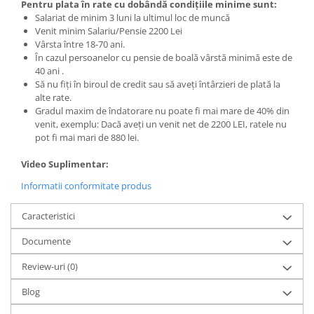
Pentru plata în rate cu dobândă condițiile minime sunt:
Salariat de minim 3 luni la ultimul loc de muncă
Venit minim Salariu/Pensie 2200 Lei
Vârsta între 18-70 ani.
În cazul persoanelor cu pensie de boală vârstă minimă este de
40 ani .
Să nu fiți în biroul de credit sau să aveți întârzieri de plată la
alte rate.
Gradul maxim de îndatorare nu poate fi mai mare de 40% din
venit, exemplu: Dacă aveți un venit net de 2200 LEI, ratele nu
pot fi mai mari de 880 lei.
Video Suplimentar:
Informatii conformitate produs
Caracteristici
Documente
Review-uri
(0)
Blog