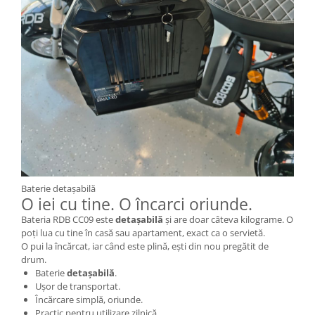
Piese Xiaomi Scooter 5 PLUS
Piese Xiaomi Scooter 5 PRO
Piese Xiaomi Scooter 5 MAX
Piese Xiaomi Scooter 6 PRO
Piese Xiaomi Scooter 6 MAX
Piese Xiaomi Scooter 6
Scooter 4 Lite
Accesorii Trotinete
Piese Segway/Ninebot
ES1, ES2, ES3
Baterie detașabilă
Ninebot Segway ZT3 PRO
O iei cu tine. O încarci oriunde.
Piese de Schimb
Bateria RDB CC09 este
detașabilă
și are doar câteva kilograme. O
poți lua cu tine în casă sau apartament, exact ca o servietă.
Senzori Pedelec
O pui la încărcat, iar când este plină, ești din nou pregătit de
Becuri
drum.
Baterie
detașabilă
.
Piese Hoverboard
Ușor de transportat.
Încărcare simplă, oriunde.
Piese masinute electrice copii
Practic pentru utilizare zilnică.