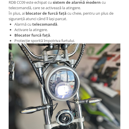
Acceleratii
RDB CC09 este echipat cu
sistem de alarmă modern
cu
telecomandă, care se activează la atingere.
Acumulatori
În plus, ai
blocator de furcă față
cu cheie, pentru un plus de
siguranță atunci când îl lași parcat.
Anvelope si camere
Alarmă cu
telecomandă
.
Controllere
Activare la atingere.
Blocator furcă față
.
Display / Bord
Protecție sporită împotriva furtului.
Motoare
Piese grupate pe Producator
Accesorii
Huse / Parbrize
Toamna-Iarna
Oglinzi
Antifurturi
Cosuri, Cutii, Scaune
Suport Telefoane
Pompe