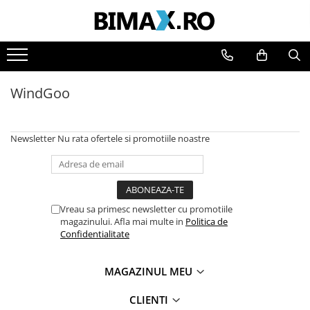
Toate Produsele
Triciclete Electrice
WindGoo
⬇ TIPURI
➔ Cu 1 Loc
➔ Cu 2 Locuri
Newsletter
Nu rata ofertele si promotiile noastre
➔ Acoperita
➔ Adulti - Fara permis
➔ Adulti - 2 Locuri
➔ Adulti - cu Cabina
Vreau sa primesc newsletter cu promotiile
➔ Cu 3 Roti
magazinului. Afla mai multe in
Politica de
Confidentialitate
➔ Cu Cabina
➔ Cu Cabina fara Permis
MAGAZINUL MEU
➔ Cu Cabina Inchisa
➔ Cu Remorca
CLIENTI