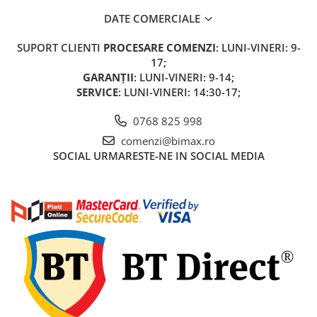
➔ Cu Remorca Fara Permis
DATE COMERCIALE
➔ Cu Volan
➔ Fara Permis
SUPORT CLIENTI
PROCESARE COMENZI
: LUNI-VINERI: 9-
➔ 4000W
17;
⬇ MARCI
GARANȚII
: LUNI-VINERI: 9-14;
SERVICE
: LUNI-VINERI: 14:30-17;
➔ Volta
➔ Kuba
0768 825 998
➔ Jinpeng/AMR
comenzi@bimax.ro
➔ RDB
SOCIAL
URMARESTE-NE IN SOCIAL MEDIA
➔ Ruris
➔ Arora
PIESE DE SCHIMB
Baterii
Camere
Cauciucuri
Controllere
Incarcatoare