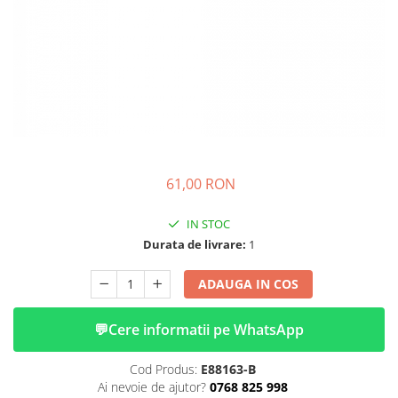
➔ Cu Remorca Fara Permis
➔ Cu Volan
➔ Fara Permis
➔ 4000W
⬇ MARCI
➔ Volta
➔ Kuba
➔ Jinpeng/AMR
61,00 RON
➔ RDB
➔ Ruris
IN STOC
➔ Arora
Durata de livrare:
1
PIESE DE SCHIMB
ADAUGA IN COS
Baterii
Camere
💬
Cere informatii pe WhatsApp
Cauciucuri
Controllere
Cod Produs:
E88163-B
Incarcatoare
Ai nevoie de ajutor?
0768 825 998