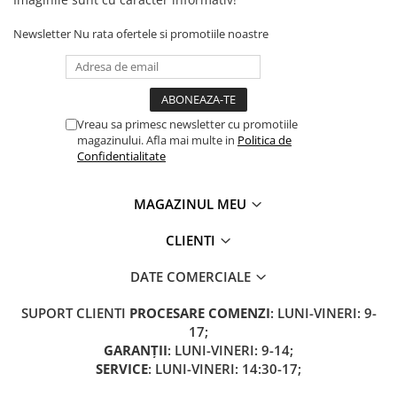
Camere
Cauciucuri
Newsletter
Nu rata ofertele si promotiile noastre
Controllere
Incarcatoare
Biciclete Electrice
⬇ TIPURI
Vreau sa primesc newsletter cu promotiile
magazinului. Afla mai multe in
Politica de
Barbati
Confidentialitate
Dama
Ieftine
MAGAZINUL MEU
Pliabila
Tip Scuter
CLIENTI
⬇ MARCI
DATE COMERCIALE
Kuba
Ztech
SUPORT CLIENTI
PROCESARE COMENZI
: LUNI-VINERI: 9-
17;
PIESE DE SCHIMB
GARANȚII
: LUNI-VINERI: 9-14;
Acceleratii
SERVICE
: LUNI-VINERI: 14:30-17;
Acumulatori