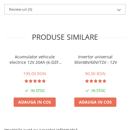
25 km/h
Review-uri
(0)
45 km/h
50 km/h
Chopper
PRODUSE SIMILARE
Harley
⬇ MARCI
➔ Geeli
Acumulator vehicule
Invertor universal
➔ RDB
electrice 12V 20Ah (6-DZF-
36V/48V/60V/72V - 12V
20)
➔ Volta
199,00 RON
90,00 RON
➔ Z-Tech
➔ Kuba
IN STOC
IN STOC
PIESE DE SCHIMB
Acceleratii
ADAUGA IN COS
ADAUGA IN COS
Baterii
Baterii 48V
Baterii 60V
Imaginile sunt cu caracter informativ!