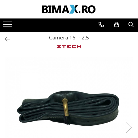
Toate Produsele
Triciclete Electrice
Camera 16" - 2.5
⬇ TIPURI
➔ Cu 1 Loc
➔ Cu 2 Locuri
➔ Acoperita
➔ Adulti - Fara permis
➔ Adulti - 2 Locuri
➔ Adulti - cu Cabina
➔ Cu 3 Roti
➔ Cu Cabina
➔ Cu Cabina fara Permis
➔ Cu Cabina Inchisa
➔ Cu Remorca