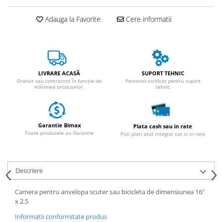
ACCESORII
Huse
Adauga la Favorite
Cere informatii
Toate accesoriile la Triciclete
Masini Electrice
Masina Electrica RDB
Masina Electrica Arora
LIVRARE ACASĂ
SUPORT TEHNIC
Gratuit sau contracost în funcție de
Personal calificat pentru suport
Masina Electrica 25 km/h
mărimea produselor.
tehnic
Masina Electrica 2 Locuri fara
Permis
Garantie Bimax
Plata cash sau in rate
Scutere Electrice
Toate produsele au Garantie
Poti plati atat integral cat si in rate
⬇ TIPURI
Cu 2 Roti
Cu 3 Roti
Descriere
Cu 3 Roti fara Permis
Camera pentru anvelopa scuter sau bicicleta de dimensiunea 16"
Cu 4 Roti
x 2.5
Cu Pedale
Informatii conformitate produs
Fara Permis