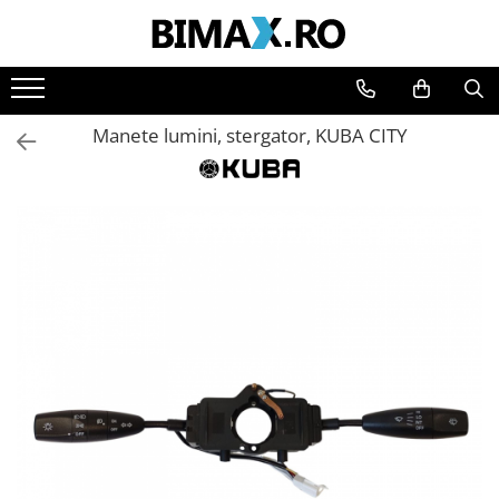
Toate Produsele
Triciclete Electrice
Manete lumini, stergator, KUBA CITY
⬇ TIPURI
➔ Cu 1 Loc
➔ Cu 2 Locuri
➔ Acoperita
➔ Adulti - Fara permis
➔ Adulti - 2 Locuri
➔ Adulti - cu Cabina
➔ Cu 3 Roti
➔ Cu Cabina
➔ Cu Cabina fara Permis
➔ Cu Cabina Inchisa
➔ Cu Remorca