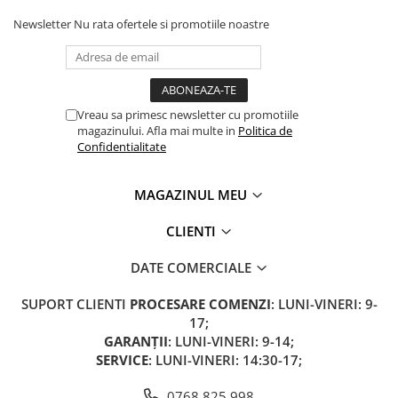
Camere
Newsletter
Nu rata ofertele si promotiile noastre
Cauciucuri
Controllere
Incarcatoare
Biciclete Electrice
Vreau sa primesc newsletter cu promotiile
⬇ TIPURI
magazinului. Afla mai multe in
Politica de
Barbati
Confidentialitate
Dama
Ieftine
MAGAZINUL MEU
Pliabila
CLIENTI
Tip Scuter
⬇ MARCI
DATE COMERCIALE
Kuba
SUPORT CLIENTI
PROCESARE COMENZI
: LUNI-VINERI: 9-
Ztech
17;
PIESE DE SCHIMB
GARANȚII
: LUNI-VINERI: 9-14;
SERVICE
: LUNI-VINERI: 14:30-17;
Acceleratii
Acumulatori
0768 825 998