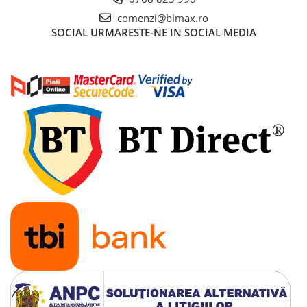
Acumulatori 24V
comenzi@bimax.ro
Acumulatori 36V
SOCIAL
URMARESTE-NE IN SOCIAL MEDIA
Acumulatori 48V
Cauciucuri
Cauciucuri Fat Bike
Camere
Controllere
Display
Incarcatoare 24V
Incarcatoare 36V
Incarcatoare 48V
ACCESORII
Lumini
Kit Conversie
Piese Trotinete Electrice
PIESE UNIVERSALE
Baterie Trotineta Electrica