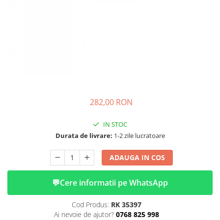
➔ Cu Remorca Fara Permis
➔ Cu Volan
➔ Fara Permis
➔ 4000W
⬇ MARCI
➔ Volta
➔ Kuba
➔ Jinpeng/AMR
282,00 RON
➔ RDB
➔ Ruris
IN STOC
➔ Arora
Durata de livrare:
1-2 zile lucratoare
PIESE DE SCHIMB
ADAUGA IN COS
Baterii
Camere
💬
Cere informatii pe WhatsApp
Cauciucuri
Controllere
Cod Produs:
RK 35397
Incarcatoare
Ai nevoie de ajutor?
0768 825 998