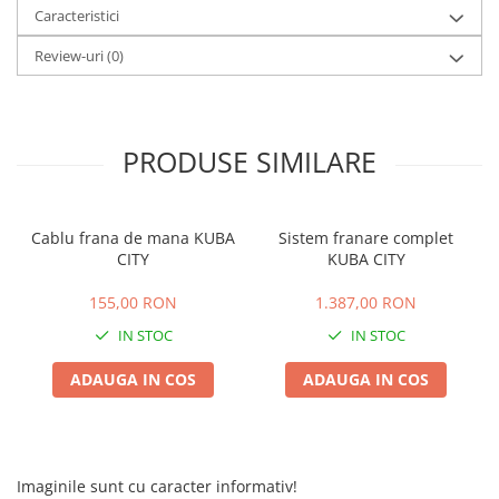
Caracteristici
25 km/h
45 km/h
Review-uri
(0)
50 km/h
Chopper
Harley
PRODUSE SIMILARE
⬇ MARCI
➔ Geeli
➔ RDB
Cablu frana de mana KUBA
Sistem franare complet
CITY
KUBA CITY
➔ Volta
➔ Z-Tech
155,00 RON
1.387,00 RON
➔ Kuba
IN STOC
IN STOC
PIESE DE SCHIMB
ADAUGA IN COS
ADAUGA IN COS
Acceleratii
Baterii
Baterii 48V
Baterii 60V
Imaginile sunt cu caracter informativ!