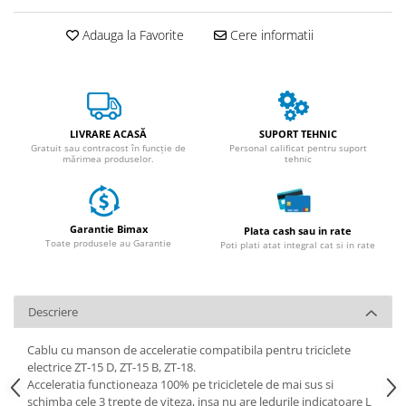
Huse
Essential, M365, 1S
Toate accesoriile la Triciclete
Adauga la Favorite
Cere informatii
PRO / PRO2
Scooter 4 Ultra
Piese Xiaomi Scooter 5
Piese Xiaomi Scooter Elite
Piese Xiaomi Scooter 5 PLUS
LIVRARE ACASĂ
SUPORT TEHNIC
Gratuit sau contracost în funcție de
Personal calificat pentru suport
Piese Xiaomi Scooter 5 PRO
mărimea produselor.
tehnic
Piese Xiaomi Scooter 5 MAX
Piese Xiaomi Scooter 6 PRO
Piese Xiaomi Scooter 6 MAX
Garantie Bimax
Plata cash sau in rate
Toate produsele au Garantie
Poti plati atat integral cat si in rate
Piese Xiaomi Scooter 6
Scooter 4 Lite
Accesorii Trotinete
Descriere
Piese Segway/Ninebot
Cablu cu manson de acceleratie compatibila pentru triciclete
ES1, ES2, ES3
electrice ZT-15 D, ZT-15 B, ZT-18.
Ninebot Segway ZT3 PRO
Acceleratia functioneaza 100% pe tricicletele de mai sus si
schimba cele 3 trepte de viteza, insa nu are ledurile indicatoare L