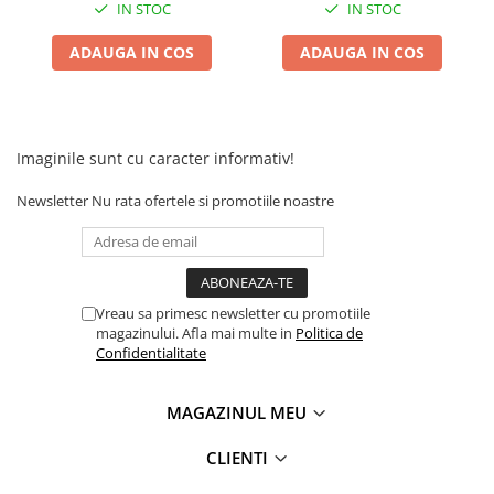
Camere
IN STOC
IN STOC
Cauciucuri
ADAUGA IN COS
ADAUGA IN COS
Controllere
Incarcatoare
Biciclete Electrice
⬇ TIPURI
Imaginile sunt cu caracter informativ!
Barbati
Newsletter
Nu rata ofertele si promotiile noastre
Dama
Ieftine
Pliabila
Tip Scuter
Vreau sa primesc newsletter cu promotiile
⬇ MARCI
magazinului. Afla mai multe in
Politica de
Confidentialitate
Kuba
Ztech
MAGAZINUL MEU
PIESE DE SCHIMB
Acceleratii
CLIENTI
Acumulatori