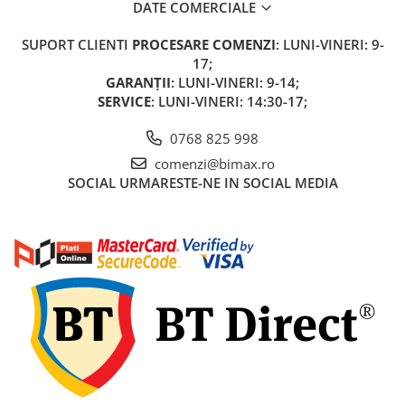
DATE COMERCIALE
Acumulatori 24V
Acumulatori 36V
SUPORT CLIENTI
PROCESARE COMENZI
: LUNI-VINERI: 9-
Acumulatori 48V
17;
Cauciucuri
GARANȚII
: LUNI-VINERI: 9-14;
SERVICE
: LUNI-VINERI: 14:30-17;
Cauciucuri Fat Bike
Camere
0768 825 998
Controllere
comenzi@bimax.ro
Display
SOCIAL
URMARESTE-NE IN SOCIAL MEDIA
Incarcatoare 24V
Incarcatoare 36V
Incarcatoare 48V
ACCESORII
Lumini
Kit Conversie
Piese Trotinete Electrice
PIESE UNIVERSALE
Baterie Trotineta Electrica