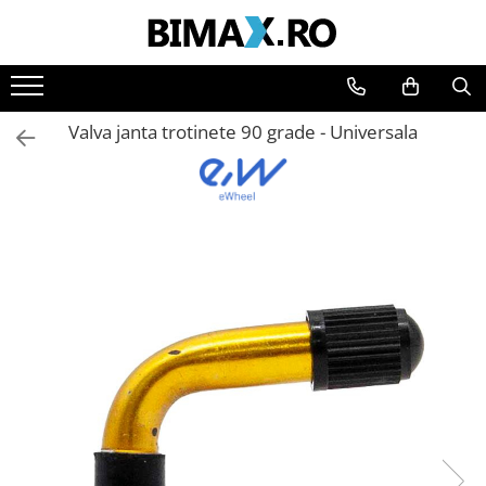
Toate Produsele
Triciclete Electrice
Valva janta trotinete 90 grade - Universala
⬇ TIPURI
➔ Cu 1 Loc
➔ Cu 2 Locuri
➔ Acoperita
➔ Adulti - Fara permis
➔ Adulti - 2 Locuri
➔ Adulti - cu Cabina
➔ Cu 3 Roti
➔ Cu Cabina
➔ Cu Cabina fara Permis
➔ Cu Cabina Inchisa
➔ Cu Remorca