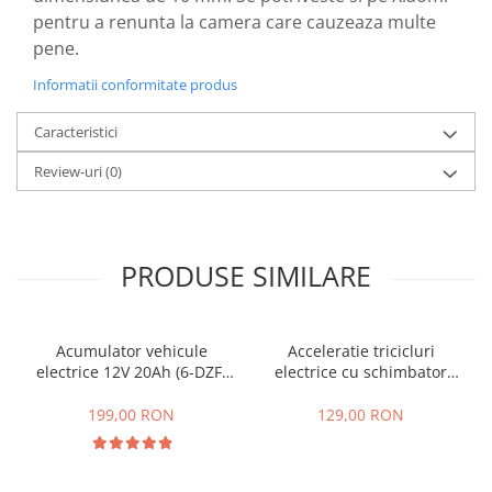
pentru a renunta la camera care cauzeaza multe
25 km/h
pene.
45 km/h
50 km/h
Informatii conformitate produs
Chopper
Caracteristici
Harley
⬇ MARCI
Review-uri
(0)
➔ Geeli
➔ RDB
➔ Volta
PRODUSE SIMILARE
➔ Z-Tech
➔ Kuba
PIESE DE SCHIMB
Acumulator vehicule
Acceleratie tricicluri
electrice 12V 20Ah (6-DZF-
electrice cu schimbator
Acceleratii
20)
viteze + buton mers
Baterii
inainte,inapoi
199,00 RON
129,00 RON
Baterii 48V
Baterii 60V