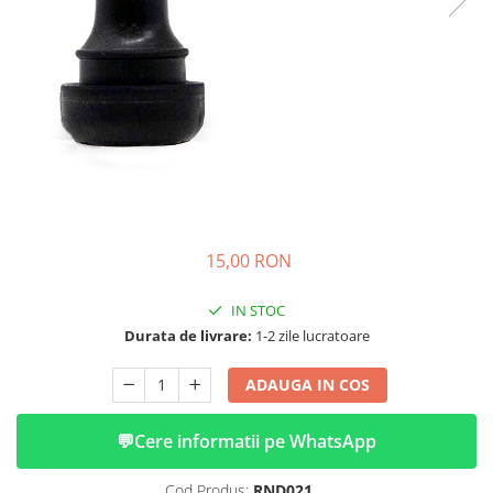
➔ Cu Remorca Fara Permis
➔ Cu Volan
➔ Fara Permis
➔ 4000W
⬇ MARCI
➔ Volta
➔ Kuba
➔ Jinpeng/AMR
➔ RDB
15,00 RON
➔ Ruris
➔ Arora
IN STOC
PIESE DE SCHIMB
Durata de livrare:
1-2 zile lucratoare
Baterii
ADAUGA IN COS
Camere
Cauciucuri
💬
Cere informatii pe WhatsApp
Controllere
Incarcatoare
Cod Produs:
RND021