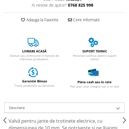
ACCESORII
Ai nevoie de ajutor?
0768 825 998
Huse
Toate accesoriile la Triciclete
Adauga la Favorite
Cere informatii
Masini Electrice
Masina Electrica RDB
Masina Electrica Arora
Masina Electrica 25 km/h
LIVRARE ACASĂ
SUPORT TEHNIC
Gratuit sau contracost în funcție de
Personal calificat pentru suport
mărimea produselor.
tehnic
Masina Electrica 2 Locuri fara
Permis
Scutere Electrice
Garantie Bimax
⬇ TIPURI
Plata cash sau in rate
Toate produsele au Garantie
Poti plati atat integral cat si in rate
Cu 2 Roti
Cu 3 Roti
Cu 3 Roti fara Permis
Descriere
Cu 4 Roti
Valvă pentru jante de trotinete electrice, cu
Cu Pedale
dimensiunea de 10 mm. Se potriveste si pe Xiaomi
Fara Permis