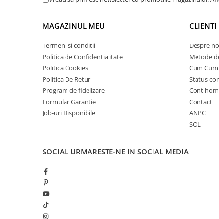
25 km/h
45 km/h
MAGAZINUL MEU
CLIENTI
50 km/h
Termeni si conditii
Despre no
Chopper
Politica de Confidentialitate
Metode de
Harley
Politica Cookies
Cum Cum
⬇ MARCI
Politica De Retur
Status c
➔ Geeli
Program de fidelizare
Cont hom
Formular Garantie
Contact
➔ RDB
Job-uri Disponibile
ANPC
➔ Volta
SOL
➔ Z-Tech
➔ Kuba
SOCIAL
URMARESTE-NE IN SOCIAL MEDIA
PIESE DE SCHIMB
Acceleratii
Baterii
Baterii 48V
Baterii 60V