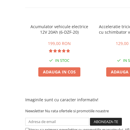
ACCESORII
Huse
Toate accesoriile la Triciclete
Masini Electrice
Acumulator vehicule electrice
Acceleratie trici
12V 20Ah (6-DZF-20)
cu schimbator v
Masina Electrica RDB
mers inain
Masina Electrica Arora
199,00 RON
129,00
Masina Electrica 25 km/h
Masina Electrica 2 Locuri fara
IN STOC
IN 
Permis
ADAUGA IN COS
ADAUGA 
Scutere Electrice
⬇ TIPURI
Cu 2 Roti
Cu 3 Roti
Imaginile sunt cu caracter informativ!
Cu 3 Roti fara Permis
Newsletter
Nu rata ofertele si promotiile noastre
Cu 4 Roti
Cu Pedale
Fara Permis
Vreau sa primesc newsletter cu promotiile magazinului. Af