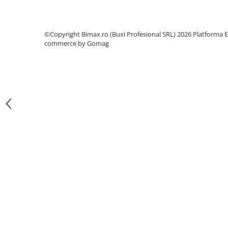
Camere
Cauciucuri
Controllere
©Copyright Bimax.ro (Buxi Profesional SRL) 2026
Platforma E
Incarcatoare
commerce by Gomag
Biciclete Electrice
⬇ TIPURI
Barbati
Dama
Ieftine
Pliabila
Tip Scuter
⬇ MARCI
Kuba
Ztech
PIESE DE SCHIMB
Acceleratii
Acumulatori