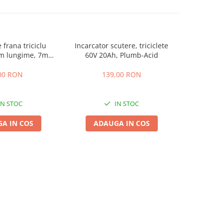
 frana triciclu
Incarcator scutere, triciclete
Acumulator
mm lungime, 7mm
60V 20Ah, Plumb-Acid
EVF-
osime
00 RON
139,00 RON
4
IN STOC
IN STOC
A IN COS
ADAUGA IN COS
ADA