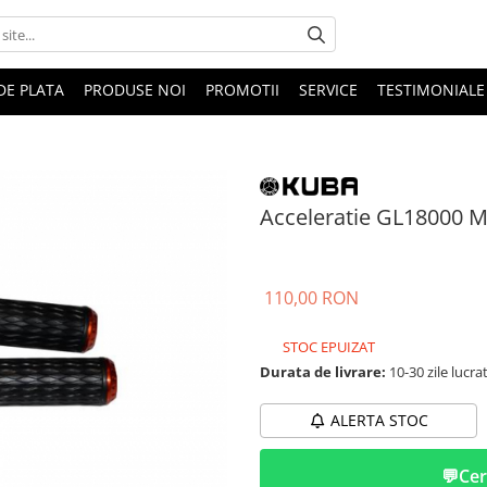
DE PLATA
PRODUSE NOI
PROMOTII
SERVICE
TESTIMONIALE
Acceleratie GL18000 
110,00 RON
STOC EPUIZAT
Durata de livrare:
10-30 zile lucra
ALERTA STOC
💬
Cer