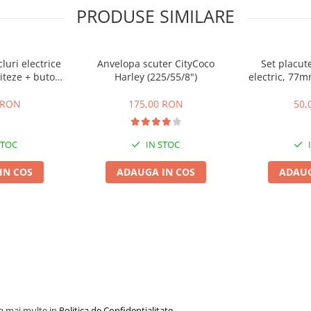
PRODUSE SIMILARE
cluri electrice
Anvelopa scuter CityCoco
Set placute
iteze + buton
Harley (225/55/8")
electric, 77
te,inapoi
gr
 RON
175,00 RON
50,
STOC
IN STOC
IN COS
ADAUGA IN COS
ADAUG
la mai multe in
Politica de Confidentialitate