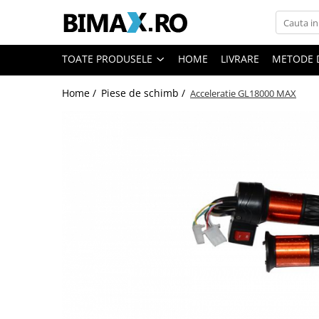
Toate Produsele
TOATE PRODUSELE
HOME
LIVRARE
METODE 
Triciclete Electrice
Home /
Piese de schimb /
Acceleratie GL18000 MAX
⬇ TIPURI
➔ Cu 1 Loc
➔ Cu 2 Locuri
➔ Acoperita
➔ Adulti - Fara permis
➔ Adulti - 2 Locuri
➔ Adulti - cu Cabina
➔ Cu 3 Roti
➔ Cu Cabina
➔ Cu Cabina fara Permis
➔ Cu Cabina Inchisa
➔ Cu Remorca