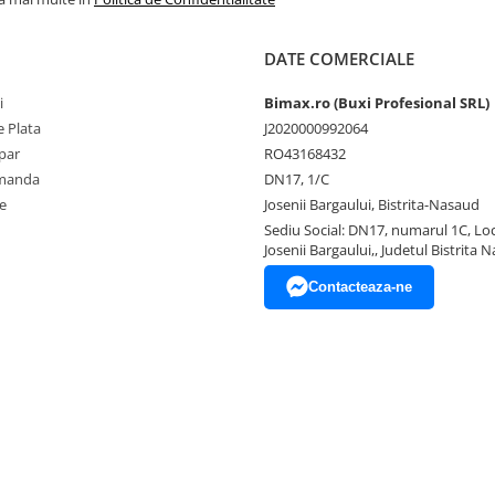
DATE COMERCIALE
i
Bimax.ro (Buxi Profesional SRL)
 Plata
J2020000992064
par
RO43168432
omanda
DN17, 1/C
e
Josenii Bargaului, Bistrita-Nasaud
Sediu Social: DN17, numarul 1C, Loc
Josenii Bargaului,, Judetul Bistrita 
Contacteaza-ne