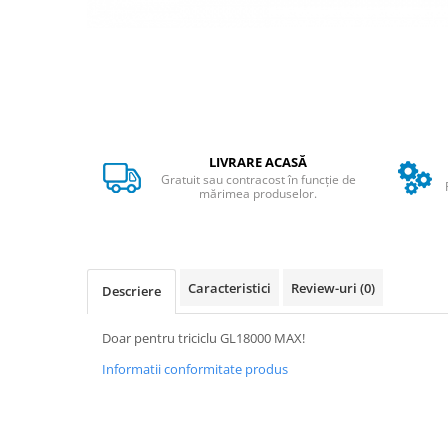
➔ Cu Remorca Fara Permis
➔ Cu Volan
➔ Fara Permis
➔ 4000W
⬇ MARCI
➔ Volta
LIVRARE ACASĂ
➔ Kuba
Gratuit sau contracost în funcție de
➔ Jinpeng/AMR
mărimea produselor.
➔ RDB
➔ Ruris
➔ Arora
Caracteristici
Review-uri
(0)
Descriere
PIESE DE SCHIMB
Baterii
Doar pentru triciclu GL18000 MAX!
Camere
Informatii conformitate produs
Cauciucuri
Controllere
Incarcatoare