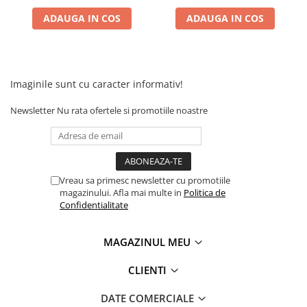
Camere
ADAUGA IN COS
ADAUGA IN COS
Cauciucuri
Controllere
Incarcatoare
Biciclete Electrice
Imaginile sunt cu caracter informativ!
⬇ TIPURI
Newsletter
Nu rata ofertele si promotiile noastre
Barbati
Dama
Ieftine
Pliabila
Vreau sa primesc newsletter cu promotiile
Tip Scuter
magazinului. Afla mai multe in
Politica de
⬇ MARCI
Confidentialitate
Kuba
Ztech
MAGAZINUL MEU
PIESE DE SCHIMB
CLIENTI
Acceleratii
Acumulatori
DATE COMERCIALE