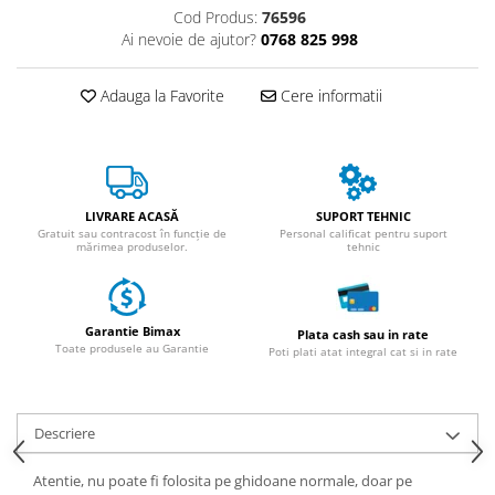
ACCESORII
Cod Produs:
76596
Ai nevoie de ajutor?
0768 825 998
Huse
Toate accesoriile la Triciclete
Adauga la Favorite
Cere informatii
Masini Electrice
Masina Electrica RDB
Masina Electrica Arora
Masina Electrica 25 km/h
LIVRARE ACASĂ
SUPORT TEHNIC
Masina Electrica 2 Locuri fara
Gratuit sau contracost în funcție de
Personal calificat pentru suport
mărimea produselor.
tehnic
Permis
Scutere Electrice
⬇ TIPURI
Garantie Bimax
Plata cash sau in rate
Cu 2 Roti
Toate produsele au Garantie
Poti plati atat integral cat si in rate
Cu 3 Roti
Cu 3 Roti fara Permis
Descriere
Cu 4 Roti
Cu Pedale
Atentie, nu poate fi folosita pe ghidoane normale, doar pe
Fara Permis