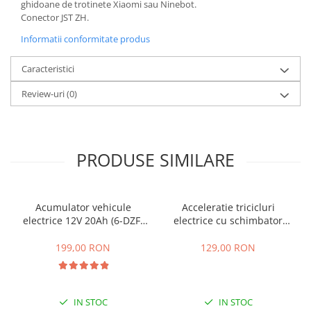
ghidoane de trotinete Xiaomi sau Ninebot.
25 km/h
Conector JST ZH.
45 km/h
Informatii conformitate produs
50 km/h
Caracteristici
Chopper
Harley
Review-uri
(0)
⬇ MARCI
➔ Geeli
➔ RDB
PRODUSE SIMILARE
➔ Volta
➔ Z-Tech
➔ Kuba
Acumulator vehicule
Acceleratie tricicluri
PIESE DE SCHIMB
electrice 12V 20Ah (6-DZF-
electrice cu schimbator
20)
viteze + buton mers
Acceleratii
inainte,inapoi
199,00 RON
129,00 RON
Baterii
Baterii 48V
Baterii 60V
IN STOC
IN STOC