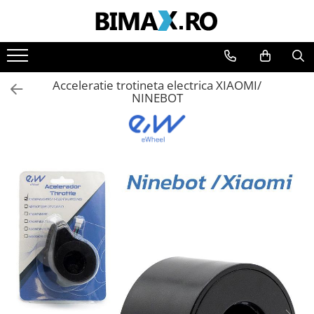
Toate Produsele
Triciclete Electrice
Acceleratie trotineta electrica XIAOMI/
⬇ TIPURI
NINEBOT
➔ Cu 1 Loc
➔ Cu 2 Locuri
➔ Acoperita
➔ Adulti - Fara permis
➔ Adulti - 2 Locuri
➔ Adulti - cu Cabina
➔ Cu 3 Roti
➔ Cu Cabina
➔ Cu Cabina fara Permis
➔ Cu Cabina Inchisa
➔ Cu Remorca