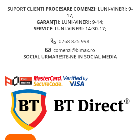
Acumulatori 24V
SUPORT CLIENTI
PROCESARE COMENZI
: LUNI-VINERI: 9-
Acumulatori 36V
17;
Acumulatori 48V
GARANȚII
: LUNI-VINERI: 9-14;
Cauciucuri
SERVICE
: LUNI-VINERI: 14:30-17;
Cauciucuri Fat Bike
0768 825 998
Camere
comenzi@bimax.ro
Controllere
SOCIAL
URMARESTE-NE IN SOCIAL MEDIA
Display
Incarcatoare 24V
Incarcatoare 36V
Incarcatoare 48V
ACCESORII
Lumini
Kit Conversie
Piese Trotinete Electrice
PIESE UNIVERSALE
Baterie Trotineta Electrica