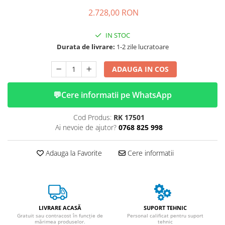
➔ Cu Remorca Fara Permis
2.728,00 RON
➔ Cu Volan
➔ Fara Permis
IN STOC
➔ 4000W
Durata de livrare:
1-2 zile lucratoare
⬇ MARCI
➔ Volta
ADAUGA IN COS
➔ Kuba
💬
Cere informatii pe WhatsApp
➔ Jinpeng/AMR
➔ RDB
Cod Produs:
RK 17501
➔ Ruris
Ai nevoie de ajutor?
0768 825 998
➔ Arora
PIESE DE SCHIMB
Adauga la Favorite
Cere informatii
Baterii
Camere
Cauciucuri
Controllere
LIVRARE ACASĂ
SUPORT TEHNIC
Incarcatoare
Gratuit sau contracost în funcție de
Personal calificat pentru suport
mărimea produselor.
tehnic