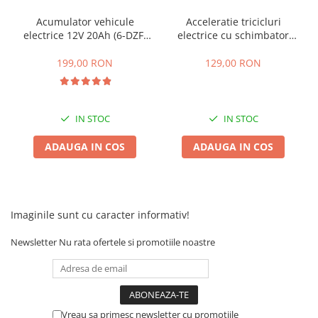
25 km/h
Acumulator vehicule
Acceleratie tricicluri
electrice 12V 20Ah (6-DZF-
electrice cu schimbator
45 km/h
20)
viteze + buton mers
50 km/h
inainte,inapoi
199,00 RON
129,00 RON
Chopper
Harley
⬇ MARCI
IN STOC
IN STOC
➔ Geeli
ADAUGA IN COS
ADAUGA IN COS
➔ RDB
➔ Volta
➔ Z-Tech
➔ Kuba
Imaginile sunt cu caracter informativ!
PIESE DE SCHIMB
Newsletter
Nu rata ofertele si promotiile noastre
Acceleratii
Baterii
Baterii 48V
Baterii 60V
Vreau sa primesc newsletter cu promotiile