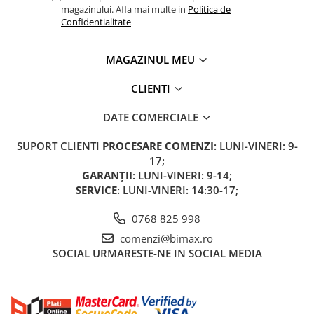
Camere
magazinului. Afla mai multe in
Politica de
Cauciucuri
Confidentialitate
Controllere
Incarcatoare
MAGAZINUL MEU
Biciclete Electrice
CLIENTI
⬇ TIPURI
Barbati
DATE COMERCIALE
Dama
SUPORT CLIENTI
PROCESARE COMENZI
: LUNI-VINERI: 9-
Ieftine
17;
Pliabila
GARANȚII
: LUNI-VINERI: 9-14;
Tip Scuter
SERVICE
: LUNI-VINERI: 14:30-17;
⬇ MARCI
0768 825 998
Kuba
comenzi@bimax.ro
Ztech
SOCIAL
URMARESTE-NE IN SOCIAL MEDIA
PIESE DE SCHIMB
Acceleratii
Acumulatori