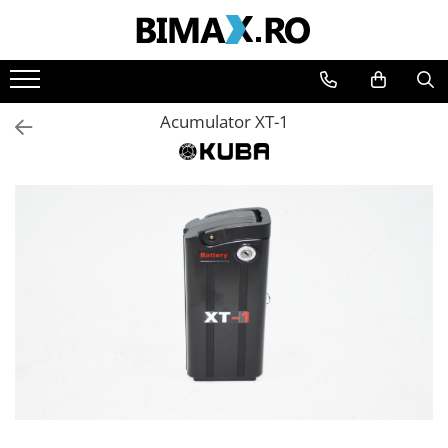
Toate Produsele
Triciclete Electrice
Acumulator XT-1
⬇ TIPURI
➔ Cu 1 Loc
➔ Cu 2 Locuri
➔ Acoperita
➔ Adulti - Fara permis
➔ Adulti - 2 Locuri
➔ Adulti - cu Cabina
➔ Cu 3 Roti
➔ Cu Cabina
➔ Cu Cabina fara Permis
➔ Cu Cabina Inchisa
➔ Cu Remorca