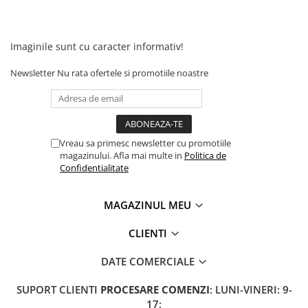
Camere
Cauciucuri
Controllere
Imaginile sunt cu caracter informativ!
Incarcatoare
Biciclete Electrice
Newsletter
Nu rata ofertele si promotiile noastre
⬇ TIPURI
Barbati
Dama
Vreau sa primesc newsletter cu promotiile
Ieftine
magazinului. Afla mai multe in
Politica de
Pliabila
Confidentialitate
Tip Scuter
⬇ MARCI
MAGAZINUL MEU
Kuba
CLIENTI
Ztech
PIESE DE SCHIMB
DATE COMERCIALE
Acceleratii
SUPORT CLIENTI
PROCESARE COMENZI
: LUNI-VINERI: 9-
Acumulatori
17;