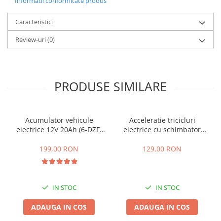
Informatii conformitate produs
25 km/h
Caracteristici
45 km/h
50 km/h
Review-uri
(0)
Chopper
Harley
⬇ MARCI
PRODUSE SIMILARE
➔ Geeli
➔ RDB
➔ Volta
Acumulator vehicule
Acceleratie tricicluri
electrice 12V 20Ah (6-DZF-
electrice cu schimbator
➔ Z-Tech
20)
viteze + buton mers
➔ Kuba
inainte,inapoi
199,00 RON
129,00 RON
PIESE DE SCHIMB
Acceleratii
Baterii
IN STOC
IN STOC
Baterii 48V
ADAUGA IN COS
ADAUGA IN COS
Baterii 60V