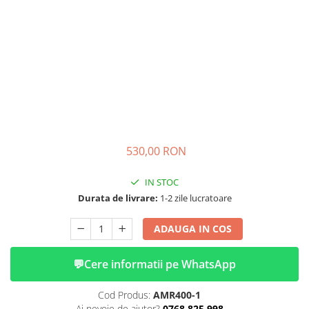
➔ Cu Remorca Fara Permis
➔ Cu Volan
➔ Fara Permis
➔ 4000W
⬇ MARCI
➔ Volta
➔ Kuba
➔ Jinpeng/AMR
➔ RDB
530,00 RON
➔ Ruris
IN STOC
➔ Arora
Durata de livrare:
1-2 zile lucratoare
PIESE DE SCHIMB
Baterii
ADAUGA IN COS
Camere
Cauciucuri
💬
Cere informatii pe WhatsApp
Controllere
Cod Produs:
AMR400-1
Incarcatoare
Ai nevoie de ajutor?
0768 825 998