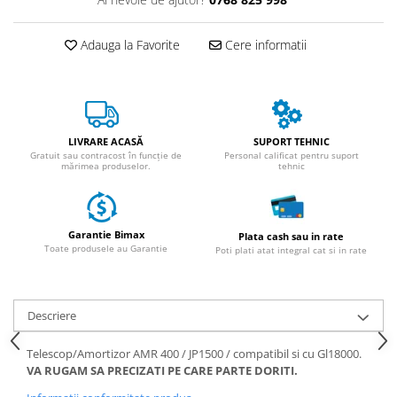
ACCESORII
Huse
Adauga la Favorite
Cere informatii
Toate accesoriile la Triciclete
Masini Electrice
Masina Electrica RDB
Masina Electrica Arora
LIVRARE ACASĂ
SUPORT TEHNIC
Masina Electrica 25 km/h
Gratuit sau contracost în funcție de
Personal calificat pentru suport
mărimea produselor.
tehnic
Masina Electrica 2 Locuri fara
Permis
Scutere Electrice
Garantie Bimax
Plata cash sau in rate
Toate produsele au Garantie
Poti plati atat integral cat si in rate
⬇ TIPURI
Cu 2 Roti
Cu 3 Roti
Descriere
Cu 3 Roti fara Permis
Cu 4 Roti
Telescop/Amortizor AMR 400 / JP1500 / compatibil si cu Gl18000.
VA RUGAM SA PRECIZATI PE CARE PARTE DORITI.
Cu Pedale
Fara Permis