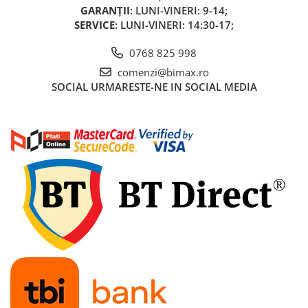
Acumulatori 24V
GARANȚII
: LUNI-VINERI: 9-14;
SERVICE
: LUNI-VINERI: 14:30-17;
Acumulatori 36V
Acumulatori 48V
0768 825 998
Cauciucuri
comenzi@bimax.ro
Cauciucuri Fat Bike
SOCIAL
URMARESTE-NE IN SOCIAL MEDIA
Camere
Controllere
Display
Incarcatoare 24V
Incarcatoare 36V
Incarcatoare 48V
ACCESORII
Lumini
Kit Conversie
Piese Trotinete Electrice
PIESE UNIVERSALE
Baterie Trotineta Electrica