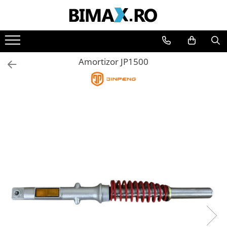
Toate Produsele
Triciclete Electrice
Amortizor JP1500
⬇ TIPURI
➔ Cu 1 Loc
➔ Cu 2 Locuri
➔ Acoperita
➔ Adulti - Fara permis
➔ Adulti - 2 Locuri
➔ Adulti - cu Cabina
➔ Cu 3 Roti
➔ Cu Cabina
➔ Cu Cabina fara Permis
➔ Cu Cabina Inchisa
➔ Cu Remorca