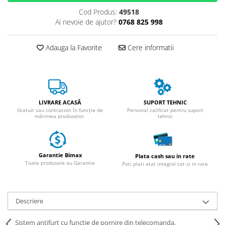
ACCESORII
Cod Produs:
49518
Huse
Ai nevoie de ajutor?
0768 825 998
Toate accesoriile la Triciclete
Masini Electrice
Adauga la Favorite
Cere informatii
Masina Electrica RDB
Masina Electrica Arora
Masina Electrica 25 km/h
LIVRARE ACASĂ
SUPORT TEHNIC
Masina Electrica 2 Locuri fara
Gratuit sau contracost în funcție de
Personal calificat pentru suport
Permis
mărimea produselor.
tehnic
Scutere Electrice
⬇ TIPURI
Garantie Bimax
Plata cash sau in rate
Cu 2 Roti
Toate produsele au Garantie
Poti plati atat integral cat si in rate
Cu 3 Roti
Cu 3 Roti fara Permis
Cu 4 Roti
Descriere
Cu Pedale
Sistem antifurt cu functie de pornire din telecomanda.
Fara Permis