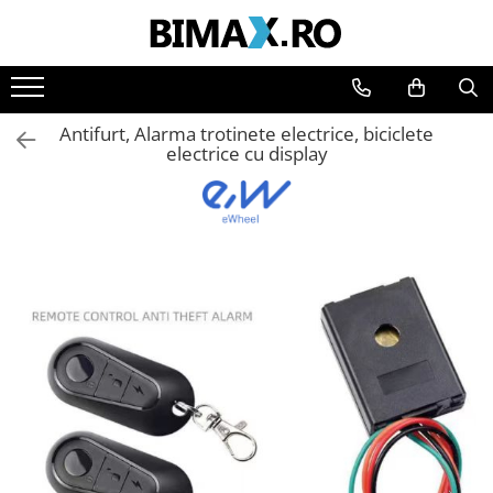
Toate Produsele
Triciclete Electrice
Antifurt, Alarma trotinete electrice, biciclete
⬇ TIPURI
electrice cu display
➔ Cu 1 Loc
➔ Cu 2 Locuri
➔ Acoperita
➔ Adulti - Fara permis
➔ Adulti - 2 Locuri
➔ Adulti - cu Cabina
➔ Cu 3 Roti
➔ Cu Cabina
➔ Cu Cabina fara Permis
➔ Cu Cabina Inchisa
➔ Cu Remorca