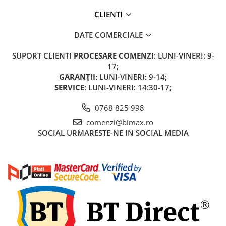
Acumulatori 24V
CLIENTI
Acumulatori 36V
Acumulatori 48V
DATE COMERCIALE
Cauciucuri
SUPORT CLIENTI
PROCESARE COMENZI
: LUNI-VINERI: 9-
Cauciucuri Fat Bike
17;
Camere
GARANȚII
: LUNI-VINERI: 9-14;
Controllere
SERVICE
: LUNI-VINERI: 14:30-17;
Display
0768 825 998
Incarcatoare 24V
comenzi@bimax.ro
Incarcatoare 36V
SOCIAL
URMARESTE-NE IN SOCIAL MEDIA
Incarcatoare 48V
ACCESORII
Lumini
Kit Conversie
Piese Trotinete Electrice
PIESE UNIVERSALE
Baterie Trotineta Electrica