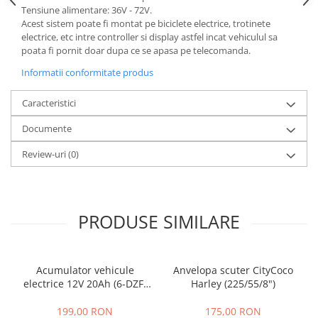
Tensiune alimentare: 36V - 72V.
25 km/h
Acest sistem poate fi montat pe biciclete electrice, trotinete
45 km/h
electrice, etc intre controller si display astfel incat vehiculul sa
poata fi pornit doar dupa ce se apasa pe telecomanda.
50 km/h
Chopper
Informatii conformitate produs
Harley
Caracteristici
⬇ MARCI
Documente
➔ Geeli
➔ RDB
Review-uri
(0)
➔ Volta
➔ Z-Tech
➔ Kuba
PRODUSE SIMILARE
PIESE DE SCHIMB
Acceleratii
Baterii
Acumulator vehicule
Anvelopa scuter CityCoco
Baterii 48V
electrice 12V 20Ah (6-DZF-
Harley (225/55/8")
20)
Baterii 60V
199,00 RON
175,00 RON