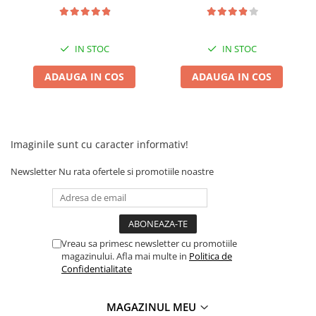
Camere
Cauciucuri
Controllere
IN STOC
IN STOC
Incarcatoare
Biciclete Electrice
ADAUGA IN COS
ADAUGA IN COS
⬇ TIPURI
Barbati
Dama
Imaginile sunt cu caracter informativ!
Ieftine
Pliabila
Newsletter
Nu rata ofertele si promotiile noastre
Tip Scuter
⬇ MARCI
Kuba
Vreau sa primesc newsletter cu promotiile
Ztech
magazinului. Afla mai multe in
Politica de
PIESE DE SCHIMB
Confidentialitate
Acceleratii
Acumulatori
MAGAZINUL MEU