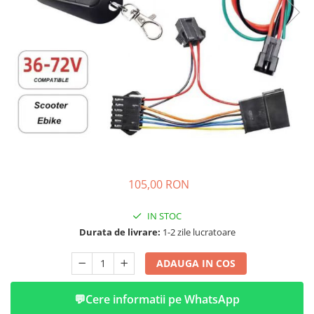
➔ Cu Remorca Fara Permis
➔ Cu Volan
➔ Fara Permis
➔ 4000W
⬇ MARCI
➔ Volta
➔ Kuba
➔ Jinpeng/AMR
➔ RDB
➔ Ruris
105,00 RON
➔ Arora
PIESE DE SCHIMB
IN STOC
Baterii
Durata de livrare:
1-2 zile lucratoare
Camere
ADAUGA IN COS
Cauciucuri
Controllere
💬
Cere informatii pe WhatsApp
Incarcatoare