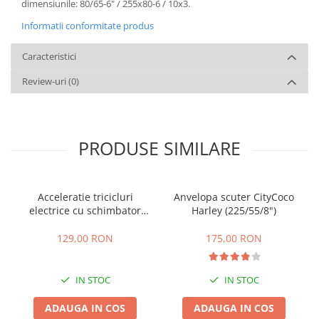
dimensiunile: 80/65-6" / 255x80-6 / 10x3.
Informatii conformitate produs
Caracteristici
Review-uri
(0)
PRODUSE SIMILARE
Acceleratie tricicluri
Anvelopa scuter CityCoco
electrice cu schimbator
Harley (225/55/8")
viteze + buton mers
inainte,inapoi
129,00 RON
175,00 RON
IN STOC
IN STOC
ADAUGA IN COS
ADAUGA IN COS