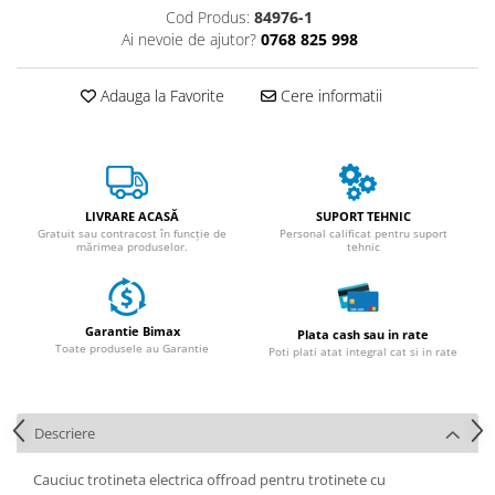
Huse
Cod Produs:
84976-1
Essential, M365, 1S
Toate accesoriile la Triciclete
Ai nevoie de ajutor?
0768 825 998
PRO / PRO2
Scooter 4 Ultra
Adauga la Favorite
Cere informatii
Piese Xiaomi Scooter 5
Piese Xiaomi Scooter Elite
Piese Xiaomi Scooter 5 PLUS
Piese Xiaomi Scooter 5 PRO
LIVRARE ACASĂ
SUPORT TEHNIC
Piese Xiaomi Scooter 5 MAX
Gratuit sau contracost în funcție de
Personal calificat pentru suport
Piese Xiaomi Scooter 6 PRO
mărimea produselor.
tehnic
Piese Xiaomi Scooter 6 MAX
Piese Xiaomi Scooter 6
Garantie Bimax
Scooter 4 Lite
Plata cash sau in rate
Toate produsele au Garantie
Poti plati atat integral cat si in rate
Accesorii Trotinete
Piese Segway/Ninebot
ES1, ES2, ES3
Descriere
Ninebot Segway ZT3 PRO
Cauciuc trotineta electrica offroad pentru trotinete cu