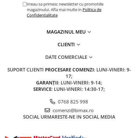
Vreau sa primesc newsletter cu promotiile
Cauciuc Trotineta Electrica
magazinului. Afla mai multe in
Politica de
Camera Trotineta Electrica
Confidentialitate
Incarcator Trotineta Electrica
Controller Trotineta Electrica
MAGAZINUL MEU
Acceleratie Trotineta Electrica
CLIENTI
Display/Ecran Trotineta Electrica
Motor Trotineta Electrica
DATE COMERCIALE
Kit Frână Hidraulică
SUPORT CLIENTI
PROCESARE COMENZI
: LUNI-VINERI: 9-
Franare Trotineta Electrica
17;
Aparatori Noroi Trotineta Electrica
GARANȚII
: LUNI-VINERI: 9-14;
Electrice Diverse, Contacte,
SERVICE
: LUNI-VINERI: 14:30-17;
Butoane
Lumini Trotinete Electrice
0768 825 998
Piese Kugoo
comenzi@bimax.ro
SOCIAL
URMARESTE-NE IN SOCIAL MEDIA
Kukirin M4 MAX
Kukirin S1 MAX 2025-2026
KuKirin G2