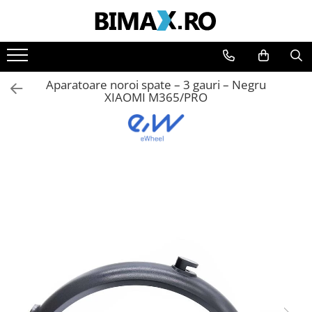
Toate Produsele
Triciclete Electrice
Aparatoare noroi spate – 3 gauri – Negru
⬇ TIPURI
XIAOMI M365/PRO
➔ Cu 1 Loc
➔ Cu 2 Locuri
➔ Acoperita
➔ Adulti - Fara permis
➔ Adulti - 2 Locuri
➔ Adulti - cu Cabina
➔ Cu 3 Roti
➔ Cu Cabina
➔ Cu Cabina fara Permis
➔ Cu Cabina Inchisa
➔ Cu Remorca