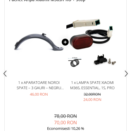
25 km/h
45 km/h
50 km/h
Chopper
Harley
⬇ MARCI
➔ Geeli
➔ RDB
➔ Volta
➔ Z-Tech
1 x APARATOARE NOROI
1 x LAMPA SPATE XIAOMI
➔ Kuba
SPATE – 3 GAURI – NEGRU
M365, ESSENTIAL, 1S, PRO
PIESE DE SCHIMB
XIAOMI M365/PRO
46,00 RON
32,00RON
24,00 RON
Acceleratii
Baterii
78,00 RON
Baterii 48V
70,00 RON
Baterii 60V
Economisesti 10,26 %