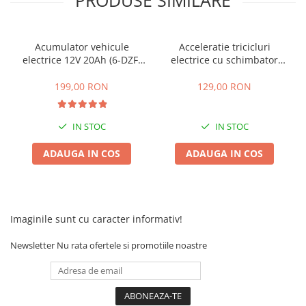
Acumulatori 24V
Acumulatori 36V
Acumulatori 48V
Acumulator vehicule
Acceleratie tricicluri
electrice 12V 20Ah (6-DZF-
electrice cu schimbator
Cauciucuri
20)
viteze + buton mers
Cauciucuri Fat Bike
inainte,inapoi
199,00 RON
129,00 RON
Camere
Controllere
IN STOC
IN STOC
Display
Incarcatoare 24V
ADAUGA IN COS
ADAUGA IN COS
Incarcatoare 36V
Incarcatoare 48V
ACCESORII
Imaginile sunt cu caracter informativ!
Lumini
Kit Conversie
Newsletter
Nu rata ofertele si promotiile noastre
Piese Trotinete Electrice
PIESE UNIVERSALE
Baterie Trotineta Electrica