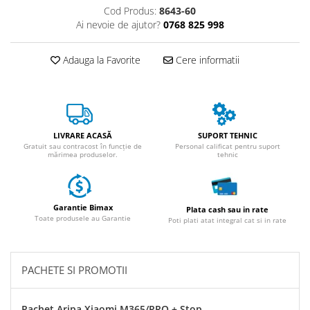
ACCESORII
Cod Produs:
8643-60
Ai nevoie de ajutor?
0768 825 998
Huse
Toate accesoriile la Triciclete
Adauga la Favorite
Cere informatii
Masini Electrice
Masina Electrica RDB
Masina Electrica Arora
Masina Electrica 25 km/h
LIVRARE ACASĂ
SUPORT TEHNIC
Masina Electrica 2 Locuri fara
Gratuit sau contracost în funcție de
Personal calificat pentru suport
mărimea produselor.
tehnic
Permis
Scutere Electrice
⬇ TIPURI
Garantie Bimax
Plata cash sau in rate
Cu 2 Roti
Toate produsele au Garantie
Poti plati atat integral cat si in rate
Cu 3 Roti
Cu 3 Roti fara Permis
PACHETE SI PROMOTII
Cu 4 Roti
Cu Pedale
Pachet Aripa Xiaomi M365/PRO + Stop
Fara Permis