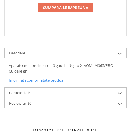
Camere
CUMPARA-LE IMPREUNA
Cauciucuri
Controllere
Incarcatoare
Biciclete Electrice
⬇ TIPURI
Barbati
Descriere
Dama
Ieftine
Aparatoare noroi spate – 3 gauri – Negru XIAOMI M365/PRO
Pliabila
Culoare gri.
Tip Scuter
Informatii conformitate produs
⬇ MARCI
Caracteristici
Kuba
Ztech
Review-uri
(0)
PIESE DE SCHIMB
Acceleratii
Acumulatori
PRODUSE SIMILARE