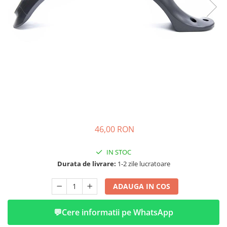
➔ Cu Remorca Fara Permis
➔ Cu Volan
➔ Fara Permis
➔ 4000W
⬇ MARCI
➔ Volta
➔ Kuba
➔ Jinpeng/AMR
➔ RDB
➔ Ruris
46,00 RON
➔ Arora
PIESE DE SCHIMB
IN STOC
Durata de livrare:
1-2 zile lucratoare
Baterii
Camere
ADAUGA IN COS
Cauciucuri
Controllere
💬
Cere informatii pe WhatsApp
Incarcatoare