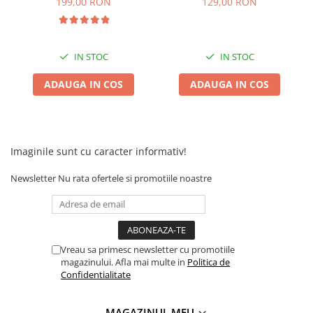
inainte,inapoi
199,00 RON
129,00 RON
Camere
Cauciucuri
Controllere
Incarcatoare
IN STOC
IN STOC
Biciclete Electrice
ADAUGA IN COS
ADAUGA IN COS
⬇ TIPURI
Barbati
Dama
Ieftine
Imaginile sunt cu caracter informativ!
Pliabila
Newsletter
Nu rata ofertele si promotiile noastre
Tip Scuter
⬇ MARCI
Kuba
Ztech
Vreau sa primesc newsletter cu promotiile
magazinului. Afla mai multe in
Politica de
PIESE DE SCHIMB
Confidentialitate
Acceleratii
Acumulatori
MAGAZINUL MEU