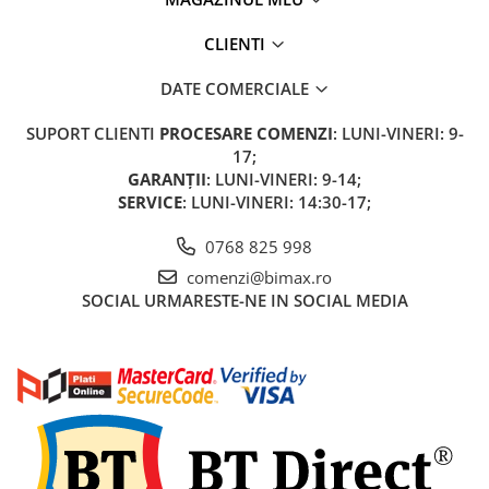
Acumulatori 24V
Acumulatori 36V
CLIENTI
Acumulatori 48V
DATE COMERCIALE
Cauciucuri
Cauciucuri Fat Bike
SUPORT CLIENTI
PROCESARE COMENZI
: LUNI-VINERI: 9-
Camere
17;
GARANȚII
: LUNI-VINERI: 9-14;
Controllere
SERVICE
: LUNI-VINERI: 14:30-17;
Display
Incarcatoare 24V
0768 825 998
Incarcatoare 36V
comenzi@bimax.ro
Incarcatoare 48V
SOCIAL
URMARESTE-NE IN SOCIAL MEDIA
ACCESORII
Lumini
Kit Conversie
Piese Trotinete Electrice
PIESE UNIVERSALE
Baterie Trotineta Electrica