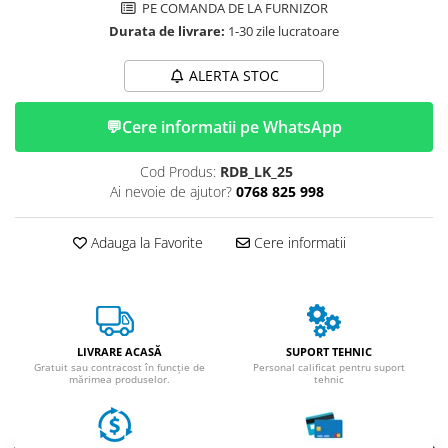
ACCESORII
PE COMANDA DE LA FURNIZOR
Durata de livrare:
1-30 zile lucratoare
Huse
Toate accesoriile la Triciclete
ALERTA STOC
Masini Electrice
Masina Electrica RDB
💬
Cere informatii pe WhatsApp
Masina Electrica Arora
Cod Produs:
RDB_LK_25
Masina Electrica 25 km/h
Ai nevoie de ajutor?
0768 825 998
Masina Electrica 2 Locuri fara
Permis
Adauga la Favorite
Cere informatii
Scutere Electrice
⬇ TIPURI
Cu 2 Roti
Cu 3 Roti
LIVRARE ACASĂ
SUPORT TEHNIC
Cu 3 Roti fara Permis
Gratuit sau contracost în funcție de
Personal calificat pentru suport
mărimea produselor.
tehnic
Cu 4 Roti
Cu Pedale
Fara Permis