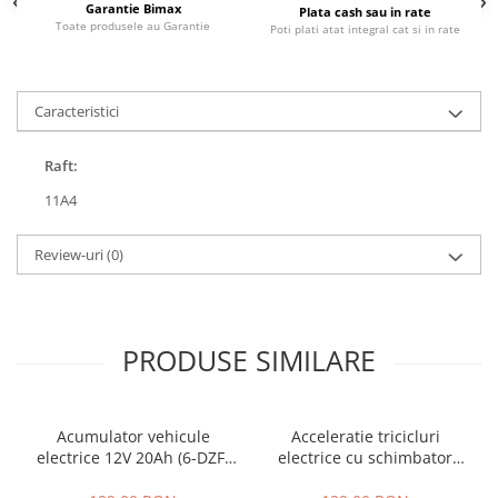
Garantie Bimax
Plata cash sau in rate
25 km/h
Toate produsele au Garantie
Poti plati atat integral cat si in rate
45 km/h
50 km/h
Caracteristici
Chopper
Harley
Raft:
⬇ MARCI
11A4
➔ Geeli
➔ RDB
Review-uri
(0)
➔ Volta
➔ Z-Tech
➔ Kuba
PIESE DE SCHIMB
PRODUSE SIMILARE
Acceleratii
Baterii
Acumulator vehicule
Acceleratie tricicluri
Baterii 48V
electrice 12V 20Ah (6-DZF-
electrice cu schimbator
Baterii 60V
20)
viteze + buton mers