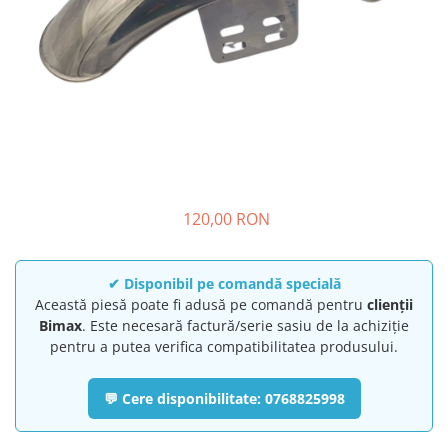
➔ Cu Remorca Fara Permis
➔ Cu Volan
➔ Fara Permis
➔ 4000W
⬇ MARCI
➔ Volta
➔ Kuba
➔ Jinpeng/AMR
➔ RDB
120,00 RON
➔ Ruris
➔ Arora
✔ Disponibil pe comandă specială
PIESE DE SCHIMB
Această piesă poate fi adusă pe comandă pentru
clienții
Baterii
Bimax
. Este necesară factură/serie sasiu de la achiziție
pentru a putea verifica compatibilitatea produsului.
Camere
Cauciucuri
💬 Cere disponibilitate: 0768825998
Controllere
Incarcatoare