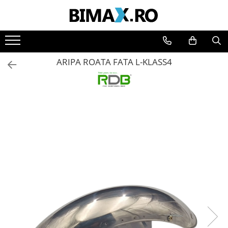
Toate Produsele
Triciclete Electrice
ARIPA ROATA FATA L-KLASS4
⬇ TIPURI
➔ Cu 1 Loc
➔ Cu 2 Locuri
➔ Acoperita
➔ Adulti - Fara permis
➔ Adulti - 2 Locuri
➔ Adulti - cu Cabina
➔ Cu 3 Roti
➔ Cu Cabina
➔ Cu Cabina fara Permis
➔ Cu Cabina Inchisa
➔ Cu Remorca