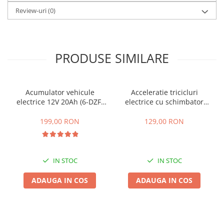
Acumulatori 24V
Review-uri
(0)
Acumulatori 36V
Acumulatori 48V
Cauciucuri
PRODUSE SIMILARE
Cauciucuri Fat Bike
Camere
Controllere
Acumulator vehicule
Acceleratie tricicluri
Display
electrice 12V 20Ah (6-DZF-
electrice cu schimbator
Incarcatoare 24V
20)
viteze + buton mers
inainte,inapoi
199,00 RON
129,00 RON
Incarcatoare 36V
Incarcatoare 48V
ACCESORII
IN STOC
IN STOC
Lumini
Kit Conversie
ADAUGA IN COS
ADAUGA IN COS
Piese Trotinete Electrice
PIESE UNIVERSALE
Baterie Trotineta Electrica