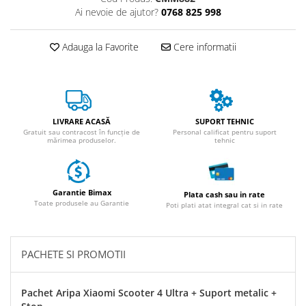
ACCESORII
Ai nevoie de ajutor?
0768 825 998
Huse
Toate accesoriile la Triciclete
Adauga la Favorite
Cere informatii
Masini Electrice
Masina Electrica RDB
Masina Electrica Arora
Masina Electrica 25 km/h
LIVRARE ACASĂ
SUPORT TEHNIC
Gratuit sau contracost în funcție de
Personal calificat pentru suport
mărimea produselor.
tehnic
Masina Electrica 2 Locuri fara
Permis
Scutere Electrice
Garantie Bimax
⬇ TIPURI
Plata cash sau in rate
Toate produsele au Garantie
Poti plati atat integral cat si in rate
Cu 2 Roti
Cu 3 Roti
Cu 3 Roti fara Permis
PACHETE SI PROMOTII
Cu 4 Roti
Cu Pedale
Pachet Aripa Xiaomi Scooter 4 Ultra + Suport metalic +
Fara Permis