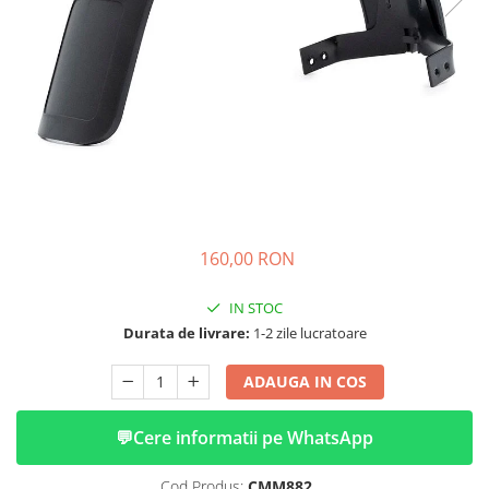
➔ Cu Remorca Fara Permis
➔ Cu Volan
➔ Fara Permis
➔ 4000W
⬇ MARCI
➔ Volta
➔ Kuba
➔ Jinpeng/AMR
➔ RDB
160,00 RON
➔ Ruris
➔ Arora
IN STOC
PIESE DE SCHIMB
Durata de livrare:
1-2 zile lucratoare
Baterii
ADAUGA IN COS
Camere
Cauciucuri
💬
Cere informatii pe WhatsApp
Controllere
Incarcatoare
Cod Produs:
CMM882