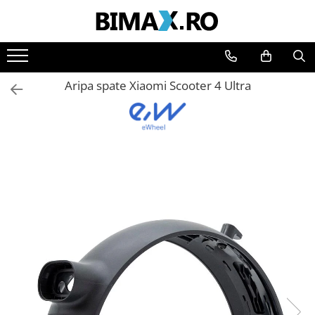
Toate Produsele
Triciclete Electrice
Aripa spate Xiaomi Scooter 4 Ultra
⬇ TIPURI
➔ Cu 1 Loc
➔ Cu 2 Locuri
➔ Acoperita
➔ Adulti - Fara permis
➔ Adulti - 2 Locuri
➔ Adulti - cu Cabina
➔ Cu 3 Roti
➔ Cu Cabina
➔ Cu Cabina fara Permis
➔ Cu Cabina Inchisa
➔ Cu Remorca