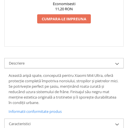
Camere
Economisesti
Cauciucuri
11,20 RON
Controllere
CUMPARA-LE IMPREUNA
Incarcatoare
Biciclete Electrice
⬇ TIPURI
Barbati
Dama
Ieftine
Descriere
Pliabila
Această aripă spate, concepută pentru Xiaomi Mi4 Ultra, oferă
Tip Scuter
protecție completă împotriva noroiului, stropilor și pietrelor mici.
⬇ MARCI
Se potrivește perfect pe șasiu, menținând roata curată și
reducând uzura sistemului de frâne. Finisajul său negru mat
Kuba
menține estetica originală a trotinetei și îi sporește durabilitatea
Ztech
în condiții urbane.
PIESE DE SCHIMB
Informatii conformitate produs
Acceleratii
Caracteristici
Acumulatori