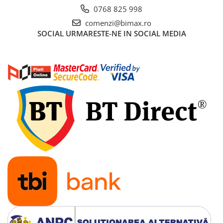
KuKirin G2 MASTER
0768 825 998
Kukirin G2 MAX
comenzi@bimax.ro
KuKirin G2 PRO
SOCIAL
URMARESTE-NE IN SOCIAL MEDIA
KuKirin G3 PRO
Kukirin G4 (2025)
KuKirin S1 PRO
Kugoo S1
Kugoo G2 Pro
Piese Xiaomi
Scooter 3 (Mi3)
Scooter 3 Lite (Mi3 Lite)
Scooter 4 PRO (Mi4 PRO)
Essential, M365, 1S
PRO / PRO2
Scooter 4 Ultra
Piese Xiaomi Scooter 5
Piese Xiaomi Scooter Elite