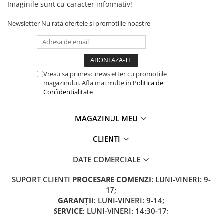
Imaginile sunt cu caracter informativ!
Cauciuc Trotineta Electrica
Camera Trotineta Electrica
Newsletter
Nu rata ofertele si promotiile noastre
Incarcator Trotineta Electrica
Controller Trotineta Electrica
Acceleratie Trotineta Electrica
Vreau sa primesc newsletter cu promotiile
Display/Ecran Trotineta Electrica
magazinului. Afla mai multe in
Politica de
Motor Trotineta Electrica
Confidentialitate
Kit Frână Hidraulică
Franare Trotineta Electrica
MAGAZINUL MEU
Aparatori Noroi Trotineta Electrica
CLIENTI
Electrice Diverse, Contacte,
Butoane
DATE COMERCIALE
Lumini Trotinete Electrice
Piese Kugoo
SUPORT CLIENTI
PROCESARE COMENZI
: LUNI-VINERI: 9-
17;
Kukirin M4 MAX
GARANȚII
: LUNI-VINERI: 9-14;
Kukirin S1 MAX 2025-2026
SERVICE
: LUNI-VINERI: 14:30-17;
KuKirin G2