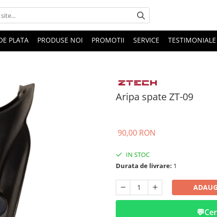
DE PLATA
PRODUSE NOI
PROMOTII
SERVICE
TESTIMONIALE
Aripa spate ZT-09
90,00 RON
IN STOC
Durata de livrare:
1
ADAUG
💬
Cer