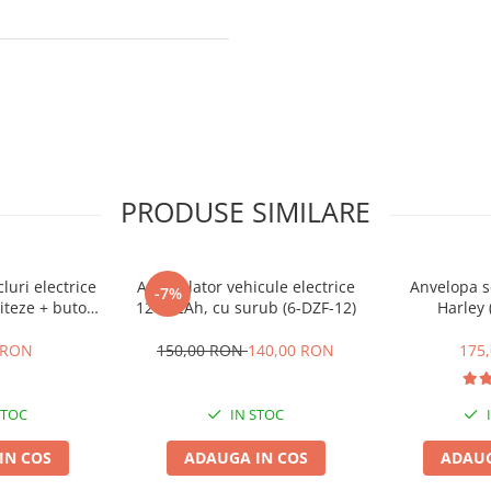
PRODUSE SIMILARE
cluri electrice
Acumulator vehicule electrice
Anvelopa s
-7%
iteze + buton
12V 12Ah, cu surub (6-DZF-12)
Harley 
te,inapoi
 RON
150,00 RON
140,00 RON
175
STOC
IN STOC
IN COS
ADAUGA IN COS
ADAUG