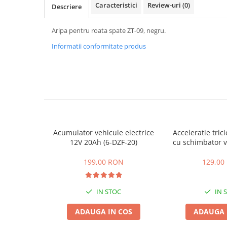
ACCESORII
Caracteristici
Review-uri
(0)
Descriere
Huse
Aripa pentru roata spate ZT-09, negru.
Toate accesoriile la Triciclete
Masini Electrice
Informatii conformitate produs
Masina Electrica RDB
Masina Electrica Arora
Masina Electrica 25 km/h
Masina Electrica 2 Locuri fara
Permis
Scutere Electrice
Acumulator vehicule electrice
Acceleratie trici
12V 20Ah (6-DZF-20)
cu schimbator v
⬇ TIPURI
mers inain
Cu 2 Roti
199,00 RON
129,00
Cu 3 Roti
Cu 3 Roti fara Permis
IN STOC
IN 
Cu 4 Roti
ADAUGA IN COS
ADAUGA 
Cu Pedale
Fara Permis