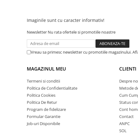
25 km/h
45 km/h
Imaginile sunt cu caracter informativ!
50 km/h
Chopper
Newsletter
Nu rata ofertele si promotiile noastre
Harley
⬇ MARCI
Vreau sa primesc newsletter cu promotiile magazinului. Af
➔ Geeli
➔ RDB
MAGAZINUL MEU
CLIENTI
➔ Volta
➔ Z-Tech
Termeni si conditii
Despre no
Politica de Confidentialitate
Metode de
➔ Kuba
Politica Cookies
Cum Cum
PIESE DE SCHIMB
Politica De Retur
Status c
Acceleratii
Program de fidelizare
Cont hom
Baterii
Formular Garantie
Contact
Baterii 48V
Job-uri Disponibile
ANPC
Baterii 60V
SOL