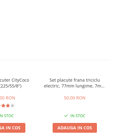
cuter CityCoco
Set placute frana triciclu
Incarcator
(225/55/8")
electric, 77mm lungime, 7mm
60V 2
grosime
,00 RON
50,00 RON
1
IN STOC
IN STOC
A IN COS
ADAUGA IN COS
ADA