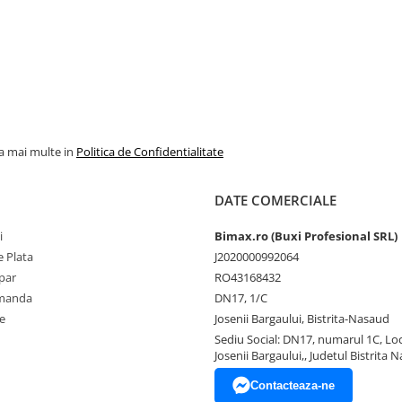
la mai multe in
Politica de Confidentialitate
DATE COMERCIALE
i
Bimax.ro (Buxi Profesional SRL)
 Plata
J2020000992064
par
RO43168432
omanda
DN17, 1/C
e
Josenii Bargaului, Bistrita-Nasaud
Sediu Social: DN17, numarul 1C, Loc
Josenii Bargaului,, Judetul Bistrita 
Contacteaza-ne