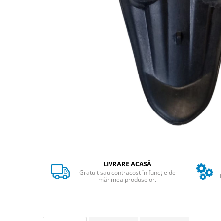
➔ Cu Remorca Fara Permis
➔ Cu Volan
➔ Fara Permis
➔ 4000W
⬇ MARCI
➔ Volta
➔ Kuba
➔ Jinpeng/AMR
➔ RDB
➔ Ruris
➔ Arora
PIESE DE SCHIMB
Baterii
LIVRARE ACASĂ
Camere
Gratuit sau contracost în funcție de
mărimea produselor.
Cauciucuri
Controllere
Incarcatoare