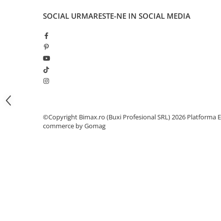
Camere
Cauciucuri
SOCIAL
URMARESTE-NE IN SOCIAL MEDIA
Controllere
Incarcatoare
Biciclete Electrice
⬇ TIPURI
Barbati
Dama
Ieftine
©Copyright Bimax.ro (Buxi Profesional SRL) 2026
Platforma E
Pliabila
commerce by Gomag
Tip Scuter
⬇ MARCI
Kuba
Ztech
PIESE DE SCHIMB
Acceleratii
Acumulatori