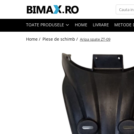
Toate Produsele
TOATE PRODUSELE
HOME
LIVRARE
METODE 
Triciclete Electrice
Home /
Piese de schimb /
Aripa spate ZT-09
⬇ TIPURI
➔ Cu 1 Loc
➔ Cu 2 Locuri
➔ Acoperita
➔ Adulti - Fara permis
➔ Adulti - 2 Locuri
➔ Adulti - cu Cabina
➔ Cu 3 Roti
➔ Cu Cabina
➔ Cu Cabina fara Permis
➔ Cu Cabina Inchisa
➔ Cu Remorca