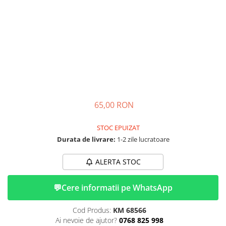
➔ Cu Remorca Fara Permis
➔ Cu Volan
➔ Fara Permis
➔ 4000W
⬇ MARCI
➔ Volta
➔ Kuba
➔ Jinpeng/AMR
65,00 RON
➔ RDB
➔ Ruris
STOC EPUIZAT
➔ Arora
Durata de livrare:
1-2 zile lucratoare
PIESE DE SCHIMB
ALERTA STOC
Baterii
Camere
💬
Cere informatii pe WhatsApp
Cauciucuri
Controllere
Cod Produs:
KM 68566
Incarcatoare
Ai nevoie de ajutor?
0768 825 998