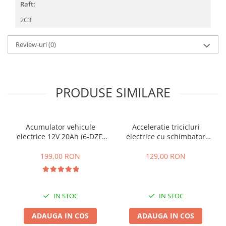
Raft:
25 km/h
2C3
45 km/h
50 km/h
Review-uri
(0)
Chopper
Harley
⬇ MARCI
PRODUSE SIMILARE
➔ Geeli
➔ RDB
➔ Volta
Acumulator vehicule
Acceleratie tricicluri
➔ Z-Tech
electrice 12V 20Ah (6-DZF-
electrice cu schimbator
➔ Kuba
20)
viteze + buton mers
inainte,inapoi
199,00 RON
129,00 RON
PIESE DE SCHIMB
Acceleratii
Baterii
IN STOC
IN STOC
Baterii 48V
Baterii 60V
ADAUGA IN COS
ADAUGA IN COS