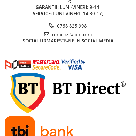
17;
Acumulatori 24V
GARANȚII
: LUNI-VINERI: 9-14;
Acumulatori 36V
SERVICE
: LUNI-VINERI: 14:30-17;
Acumulatori 48V
0768 825 998
Cauciucuri
comenzi@bimax.ro
Cauciucuri Fat Bike
SOCIAL
URMARESTE-NE IN SOCIAL MEDIA
Camere
Controllere
Display
Incarcatoare 24V
Incarcatoare 36V
Incarcatoare 48V
ACCESORII
Lumini
Kit Conversie
Piese Trotinete Electrice
PIESE UNIVERSALE
Baterie Trotineta Electrica