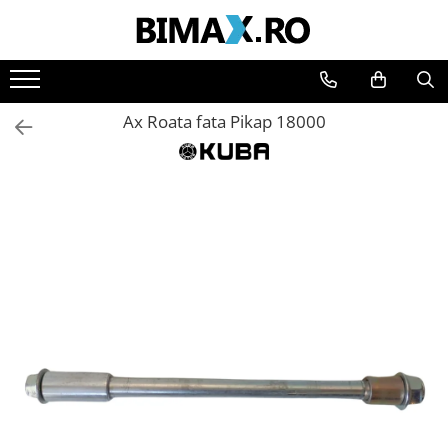
Toate Produsele
Triciclete Electrice
Ax Roata fata Pikap 18000
⬇ TIPURI
➔ Cu 1 Loc
➔ Cu 2 Locuri
➔ Acoperita
➔ Adulti - Fara permis
➔ Adulti - 2 Locuri
➔ Adulti - cu Cabina
➔ Cu 3 Roti
➔ Cu Cabina
➔ Cu Cabina fara Permis
➔ Cu Cabina Inchisa
➔ Cu Remorca