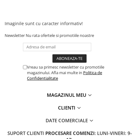
Camere
Cauciucuri
Controllere
Imaginile sunt cu caracter informativ!
Incarcatoare
Biciclete Electrice
Newsletter
Nu rata ofertele si promotiile noastre
⬇ TIPURI
Barbati
Dama
Ieftine
Vreau sa primesc newsletter cu promotiile
magazinului. Afla mai multe in
Politica de
Pliabila
Confidentialitate
Tip Scuter
⬇ MARCI
MAGAZINUL MEU
Kuba
CLIENTI
Ztech
PIESE DE SCHIMB
DATE COMERCIALE
Acceleratii
SUPORT CLIENTI
PROCESARE COMENZI
: LUNI-VINERI: 9-
Acumulatori