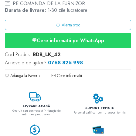
Huse
PE COMANDA DE LA FURNIZOR
PRO / PRO2
Toate accesoriile la Triciclete
Durata de livrare:
1-30 zile lucratoare
Scooter 4 Ultra
Piese Xiaomi Scooter 5
Alerta stoc
Piese Xiaomi Scooter Elite
Piese Xiaomi Scooter 5 PLUS
💬
Cere informatii pe WhatsApp
Piese Xiaomi Scooter 5 PRO
Cod Produs:
RDB_LK_42
Piese Xiaomi Scooter 5 MAX
Ai nevoie de ajutor?
0768 825 998
Piese Xiaomi Scooter 6 PRO
Piese Xiaomi Scooter 6 MAX
Adauga la Favorite
Cere informatii
Piese Xiaomi Scooter 6
Scooter 4 Lite
Accesorii Trotinete
Piese Segway/Ninebot
LIVRARE ACASĂ
SUPORT TEHNIC
Gratuit sau contracost în funcție de
ES1, ES2, ES3
Personal calificat pentru suport tehnic
mărimea produselor.
Ninebot Segway ZT3 PRO