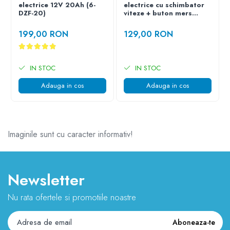
electrice 12V 20Ah (6-
electrice cu schimbator
DZF-20)
viteze + buton mers
inainte,inapoi
199,00 RON
129,00 RON
IN STOC
IN STOC
Adauga in cos
Adauga in cos
Imaginile sunt cu caracter informativ!
Newsletter
Nu rata ofertele si promotiile noastre