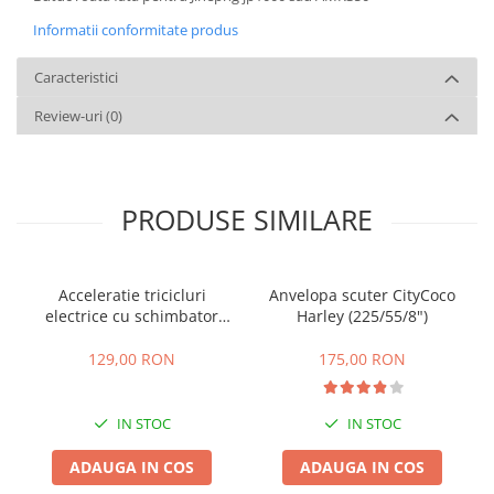
Informatii conformitate produs
Caracteristici
Review-uri
(0)
PRODUSE SIMILARE
Acceleratie tricicluri
Anvelopa scuter CityCoco
electrice cu schimbator
Harley (225/55/8")
viteze + buton mers
inainte,inapoi
129,00 RON
175,00 RON
IN STOC
IN STOC
ADAUGA IN COS
ADAUGA IN COS