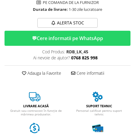
Huse
PE COMANDA DE LA FURNIZOR
Essential, M365, 1S
Toate accesoriile la Triciclete
Durata de livrare:
1-30 zile lucratoare
PRO / PRO2
Scooter 4 Ultra
ALERTA STOC
Piese Xiaomi Scooter 5
Piese Xiaomi Scooter Elite
💬
Cere informatii pe WhatsApp
Piese Xiaomi Scooter 5 PLUS
Cod Produs:
RDB_LK_45
Piese Xiaomi Scooter 5 PRO
Ai nevoie de ajutor?
0768 825 998
Piese Xiaomi Scooter 5 MAX
Piese Xiaomi Scooter 6 PRO
Adauga la Favorite
Cere informatii
Piese Xiaomi Scooter 6 MAX
Piese Xiaomi Scooter 6
Scooter 4 Lite
Accesorii Trotinete
LIVRARE ACASĂ
SUPORT TEHNIC
Piese Segway/Ninebot
Gratuit sau contracost în funcție de
Personal calificat pentru suport
mărimea produselor.
tehnic
ES1, ES2, ES3
Ninebot Segway ZT3 PRO