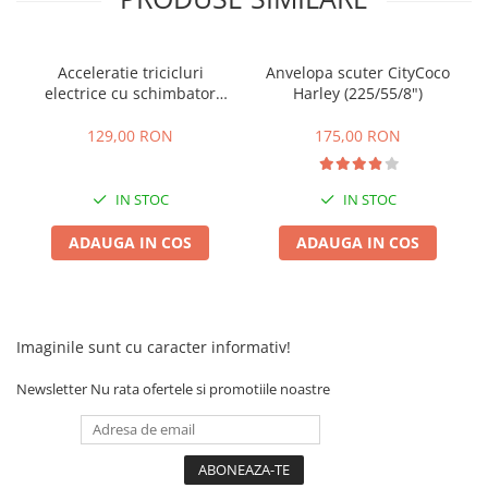
Acceleratie tricicluri
Anvelopa scuter CityCoco
electrice cu schimbator
Harley (225/55/8")
viteze + buton mers
inainte,inapoi
129,00 RON
175,00 RON
IN STOC
IN STOC
ADAUGA IN COS
ADAUGA IN COS
Imaginile sunt cu caracter informativ!
Newsletter
Nu rata ofertele si promotiile noastre