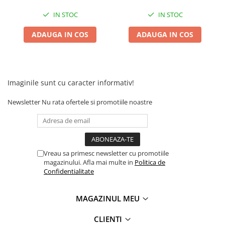
Camere
Cauciucuri
IN STOC
IN STOC
Controllere
ADAUGA IN COS
ADAUGA IN COS
Incarcatoare
Biciclete Electrice
⬇ TIPURI
Barbati
Imaginile sunt cu caracter informativ!
Dama
Newsletter
Nu rata ofertele si promotiile noastre
Ieftine
Pliabila
Tip Scuter
⬇ MARCI
Vreau sa primesc newsletter cu promotiile
magazinului. Afla mai multe in
Politica de
Kuba
Confidentialitate
Ztech
PIESE DE SCHIMB
MAGAZINUL MEU
Acceleratii
Acumulatori
CLIENTI