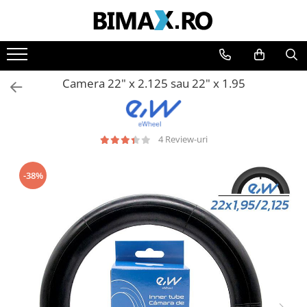
Toate Produsele
Triciclete Electrice
Camera 22" x 2.125 sau 22" x 1.95
⬇ TIPURI
➔ Cu 1 Loc
➔ Cu 2 Locuri
4 Review-uri
➔ Acoperita
➔ Adulti - Fara permis
-38%
➔ Adulti - 2 Locuri
➔ Adulti - cu Cabina
➔ Cu 3 Roti
➔ Cu Cabina
➔ Cu Cabina fara Permis
➔ Cu Cabina Inchisa
➔ Cu Remorca