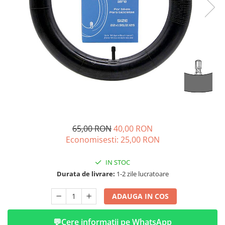
➔ Cu Remorca Fara Permis
➔ Cu Volan
➔ Fara Permis
➔ 4000W
⬇ MARCI
➔ Volta
➔ Kuba
➔ Jinpeng/AMR
➔ RDB
➔ Ruris
65,00 RON
40,00 RON
➔ Arora
Economisesti:
25,00
RON
PIESE DE SCHIMB
IN STOC
Baterii
Durata de livrare:
1-2 zile lucratoare
Camere
Cauciucuri
ADAUGA IN COS
Controllere
Incarcatoare
💬
Cere informatii pe WhatsApp