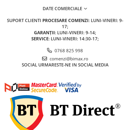
Acumulatori 24V
DATE COMERCIALE
Acumulatori 36V
Acumulatori 48V
SUPORT CLIENTI
PROCESARE COMENZI
: LUNI-VINERI: 9-
Cauciucuri
17;
GARANȚII
: LUNI-VINERI: 9-14;
Cauciucuri Fat Bike
SERVICE
: LUNI-VINERI: 14:30-17;
Camere
Controllere
0768 825 998
Display
comenzi@bimax.ro
Incarcatoare 24V
SOCIAL
URMARESTE-NE IN SOCIAL MEDIA
Incarcatoare 36V
Incarcatoare 48V
ACCESORII
Lumini
Kit Conversie
Piese Trotinete Electrice
PIESE UNIVERSALE
Baterie Trotineta Electrica