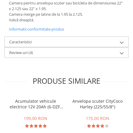
Camera pentru anvelopa scuter sau bicicleta de dimensiunea 22"
25 km/h
x 2.125 sau 22" x 1.95.
Camera merge pe latine de la 1.95 la 2.125.
45 km/h
Valvă dreaptă.
50 km/h
Informatii conformitate produs
Chopper
Harley
Caracteristici
⬇ MARCI
Review-uri
(4)
➔ Geeli
➔ RDB
➔ Volta
➔ Z-Tech
PRODUSE SIMILARE
➔ Kuba
PIESE DE SCHIMB
Acumulator vehicule
Anvelopa scuter CityCoco
Acceleratii
electrice 12V 20Ah (6-DZF-
Harley (225/55/8")
Baterii
20)
199,00 RON
175,00 RON
Baterii 48V
Baterii 60V