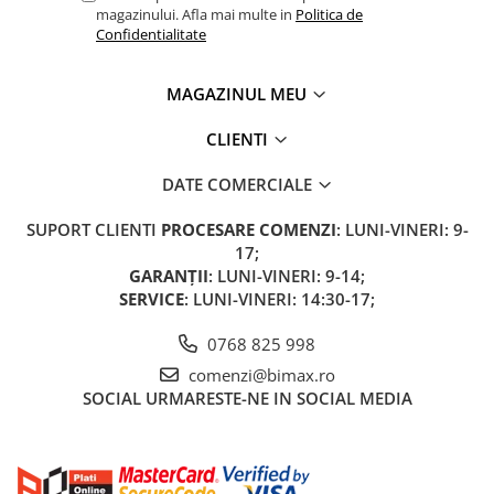
Camere
magazinului. Afla mai multe in
Politica de
Cauciucuri
Confidentialitate
Controllere
Incarcatoare
MAGAZINUL MEU
Biciclete Electrice
CLIENTI
⬇ TIPURI
Barbati
DATE COMERCIALE
Dama
SUPORT CLIENTI
PROCESARE COMENZI
: LUNI-VINERI: 9-
Ieftine
17;
Pliabila
GARANȚII
: LUNI-VINERI: 9-14;
Tip Scuter
SERVICE
: LUNI-VINERI: 14:30-17;
⬇ MARCI
0768 825 998
Kuba
comenzi@bimax.ro
Ztech
SOCIAL
URMARESTE-NE IN SOCIAL MEDIA
PIESE DE SCHIMB
Acceleratii
Acumulatori