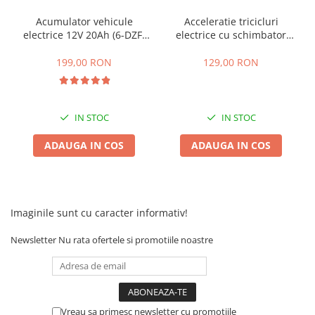
25 km/h
Acumulator vehicule
Acceleratie tricicluri
electrice 12V 20Ah (6-DZF-
electrice cu schimbator
45 km/h
20)
viteze + buton mers
50 km/h
inainte,inapoi
199,00 RON
129,00 RON
Chopper
Harley
⬇ MARCI
IN STOC
IN STOC
➔ Geeli
ADAUGA IN COS
ADAUGA IN COS
➔ RDB
➔ Volta
➔ Z-Tech
➔ Kuba
Imaginile sunt cu caracter informativ!
PIESE DE SCHIMB
Newsletter
Nu rata ofertele si promotiile noastre
Acceleratii
Baterii
Baterii 48V
Baterii 60V
Vreau sa primesc newsletter cu promotiile