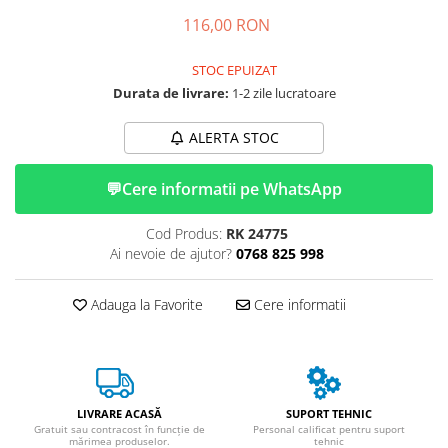
➔ Cu Remorca Fara Permis
116,00 RON
➔ Cu Volan
➔ Fara Permis
STOC EPUIZAT
➔ 4000W
Durata de livrare:
1-2 zile lucratoare
⬇ MARCI
➔ Volta
ALERTA STOC
➔ Kuba
💬
Cere informatii pe WhatsApp
➔ Jinpeng/AMR
➔ RDB
Cod Produs:
RK 24775
➔ Ruris
Ai nevoie de ajutor?
0768 825 998
➔ Arora
PIESE DE SCHIMB
Adauga la Favorite
Cere informatii
Baterii
Camere
Cauciucuri
Controllere
LIVRARE ACASĂ
SUPORT TEHNIC
Incarcatoare
Gratuit sau contracost în funcție de
Personal calificat pentru suport
mărimea produselor.
tehnic