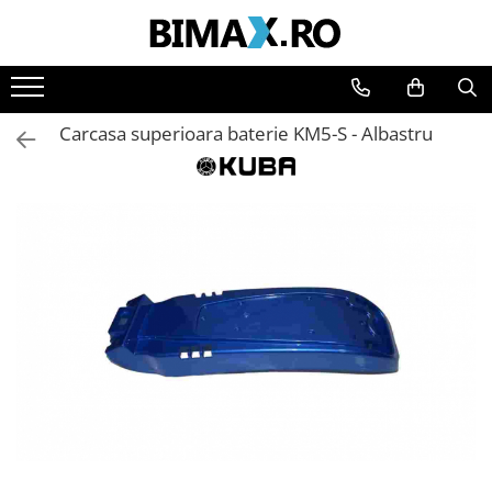
Toate Produsele
Triciclete Electrice
Carcasa superioara baterie KM5-S - Albastru
⬇ TIPURI
➔ Cu 1 Loc
➔ Cu 2 Locuri
➔ Acoperita
➔ Adulti - Fara permis
➔ Adulti - 2 Locuri
➔ Adulti - cu Cabina
➔ Cu 3 Roti
➔ Cu Cabina
➔ Cu Cabina fara Permis
➔ Cu Cabina Inchisa
➔ Cu Remorca