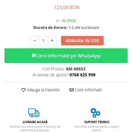
➔ Cu Remorca Fara Permis
123,00 RON
➔ Cu Volan
➔ Fara Permis
IN STOC
➔ 4000W
Durata de livrare:
1-2 zile lucratoare
⬇ MARCI
➔ Volta
ADAUGA IN COS
➔ Kuba
💬
Cere informatii pe WhatsApp
➔ Jinpeng/AMR
➔ RDB
Cod Produs:
KM 68553
➔ Ruris
Ai nevoie de ajutor?
0768 825 998
➔ Arora
PIESE DE SCHIMB
Adauga la Favorite
Cere informatii
Baterii
Camere
Cauciucuri
Controllere
LIVRARE ACASĂ
SUPORT TEHNIC
Incarcatoare
Gratuit sau contracost în funcție de
Personal calificat pentru suport
mărimea produselor.
tehnic