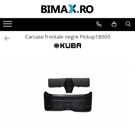
Toate Produsele
Triciclete Electrice
Carcase frontale negre Pickup18000
⬇ TIPURI
➔ Cu 1 Loc
➔ Cu 2 Locuri
➔ Acoperita
➔ Adulti - Fara permis
➔ Adulti - 2 Locuri
➔ Adulti - cu Cabina
➔ Cu 3 Roti
➔ Cu Cabina
➔ Cu Cabina fara Permis
➔ Cu Cabina Inchisa
➔ Cu Remorca