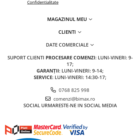
Camere
Confidentialitate
Cauciucuri
Controllere
MAGAZINUL MEU
Incarcatoare
CLIENTI
Biciclete Electrice
⬇ TIPURI
DATE COMERCIALE
Barbati
SUPORT CLIENTI
PROCESARE COMENZI
: LUNI-VINERI: 9-
Dama
17;
Ieftine
GARANȚII
: LUNI-VINERI: 9-14;
Pliabila
SERVICE
: LUNI-VINERI: 14:30-17;
Tip Scuter
0768 825 998
⬇ MARCI
comenzi@bimax.ro
Kuba
SOCIAL
URMARESTE-NE IN SOCIAL MEDIA
Ztech
PIESE DE SCHIMB
Acceleratii
Acumulatori