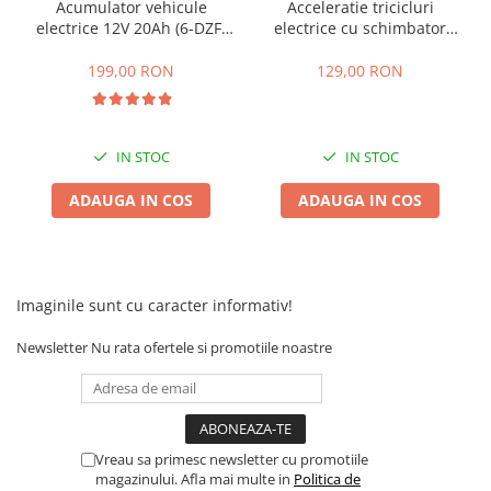
Acumulator vehicule
Acceleratie tricicluri
25 km/h
electrice 12V 20Ah (6-DZF-
electrice cu schimbator
20)
viteze + buton mers
45 km/h
inainte,inapoi
199,00 RON
129,00 RON
50 km/h
Chopper
Harley
IN STOC
IN STOC
⬇ MARCI
ADAUGA IN COS
ADAUGA IN COS
➔ Geeli
➔ RDB
➔ Volta
➔ Z-Tech
Imaginile sunt cu caracter informativ!
➔ Kuba
PIESE DE SCHIMB
Newsletter
Nu rata ofertele si promotiile noastre
Acceleratii
Baterii
Baterii 48V
Vreau sa primesc newsletter cu promotiile
Baterii 60V
magazinului. Afla mai multe in
Politica de