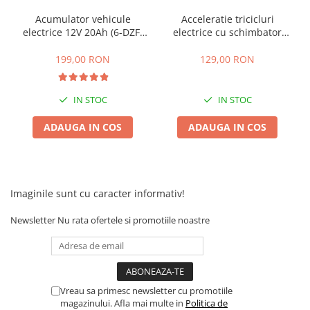
Acumulator vehicule
Acceleratie tricicluri
electrice 12V 20Ah (6-DZF-
electrice cu schimbator
20)
viteze + buton mers
inainte,inapoi
199,00 RON
129,00 RON
IN STOC
IN STOC
ADAUGA IN COS
ADAUGA IN COS
Imaginile sunt cu caracter informativ!
Newsletter
Nu rata ofertele si promotiile noastre
Vreau sa primesc newsletter cu promotiile
magazinului. Afla mai multe in
Politica de